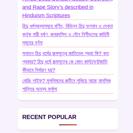
and Rape Story’s described in
Hinduism Scriptures
হিন্দু ধর্মগ্রন্থসমূহে বর্ণিত, বিভিন্ন হিন্দু ভগবান ও দেবতা
কর্তৃক নারী ধর্ষণ, জবরদস্তি ও যৌন নিপীড়নের কাহিনী
সমূহের বর্ণনা
সনাতন হিন্দু ধর্মের জন্মসূত্রে জাতিভেদ প্রথা কি? কত
প্রকার? হিন্দু ধর্মে জন্মসূত্রে কে কোন কাস্ট/বর্ণ/জাতি
কীভাবে নির্ধারণ হয়?
বোরিং লাইফ? মুসলিমদের রুটিনে লুকিয়ে আছে মানসিক
শান্তির অনন্য ফর্মুলা
RECENT POPULAR