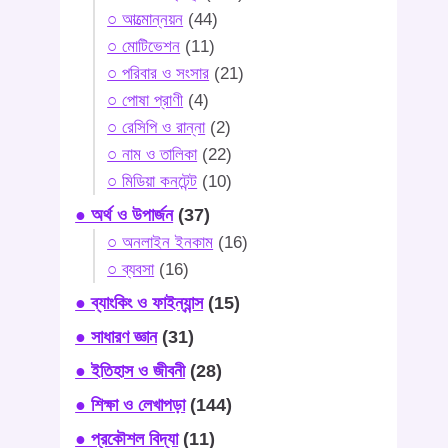
○ আত্মোন্নয়ন
(44)
○ মোটিভেশন
(11)
○ পরিবার ও সংসার
(21)
○ পোষা প্রাণী
(4)
○ রেসিপি ও রান্না
(2)
○ নাম ও তালিকা
(22)
○ মিডিয়া কনটেন্ট
(10)
● অর্থ ও উপার্জন
(37)
○ অনলাইন ইনকাম
(16)
○ ব্যবসা
(16)
● ব্যাংকিং ও ফাইন্যান্স
(15)
● সাধারণ জ্ঞান
(31)
● ইতিহাস ও জীবনী
(28)
● শিক্ষা ও লেখাপড়া
(144)
● প্রকৌশল বিদ্যা
(11)