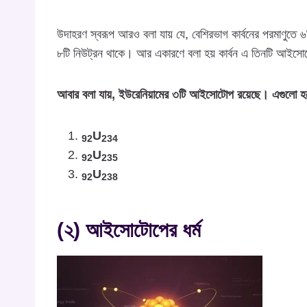
উদাহরণ স্বরূপ আরও বলা যায় যে, বেশিরভাগ কার্বনের পরমাণুতে ৬ট
৮টি নিউট্রন থাকে। আর একারণে বলা হয় কার্বন এ তিনটি আইস
আবার বলা যায়, ইউরেনিয়ামের ৩টি আইসোটোপ রয়েছে। এগুলো 
U
92
234
U
92
235
U
92
23
8
(২) আইসোটোপের ধর্ম