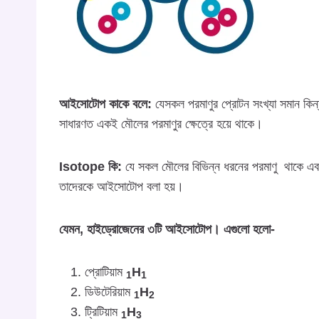
আইসোটোপ কাকে বলে:
যেসকল পরমাণুর প্রোটন সংখ্যা সমান কি
সাধারণত একই মৌলের পরমাণুর ক্ষেত্রে হয়ে থাকে।
Isotope কি:
যে সকল মৌলের বিভিন্ন ধরনের পরমাণু থাকে এবং এ
তাদেরকে আইসোটোপ বলা হয়।
যেমন, হাইড্রোজেনের ৩টি আইসোটোপ। এগুলো হলো-
প্রোটিয়াম
H
1
1
ডিউটেরিয়াম
H
1
2
ট্রিটিয়াম
H
1
3