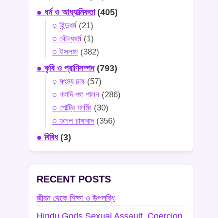
● ধর্ম ও আধ্যাত্মিকতা
(405)
○ হিন্দুধর্ম
(21)
○ বৌদ্ধধর্ম
(1)
○ ইসলাম
(382)
● কৃষি ও প্রাণিসম্পদ
(793)
○ মৎস্য চাষ
(57)
○ গবাদি পশু পালন
(286)
○ পোল্ট্রি ফার্মিং
(30)
○ ফসল চাষাবাদ
(356)
● বিবিধ
(3)
RECENT POSTS
জীবন থেকে শিক্ষা ও উপলব্ধি
Hindu Gods Sexual Assault, Coercion,