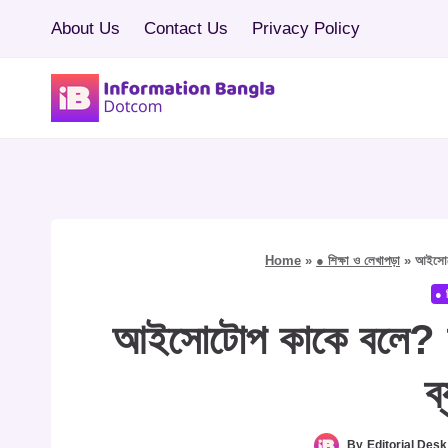
Skip
About Us
Contact Us
Privacy Policy
to
content
Home
»
● শিক্ষা ও লেখাপড়া
»
আইসোটো
● শ
আইসোটোপ কাকে বলে? আই
ব
By
Editorial Desk