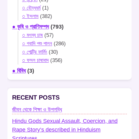
○ বৌদ্ধধর্ম
(1)
○ ইসলাম
(382)
● কৃষি ও প্রাণিসম্পদ
(793)
○ মৎস্য চাষ
(57)
○ গবাদি পশু পালন
(286)
○ পোল্ট্রি ফার্মিং
(30)
○ ফসল চাষাবাদ
(356)
● বিবিধ
(3)
RECENT POSTS
জীবন থেকে শিক্ষা ও উপলব্ধি
Hindu Gods Sexual Assault, Coercion, and
Rape Story’s described in Hinduism
Scriptures