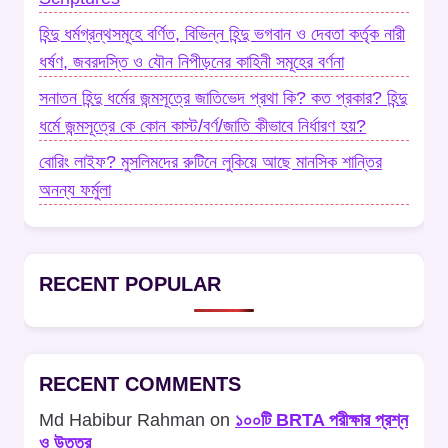
হিন্দু ধর্মগ্রন্থসমূহে বর্ণিত, বিভিন্ন হিন্দু ভগবান ও দেবতা কর্তৃক নারী
ধর্ষণ, জবরদস্তি ও যৌন নিপীড়নের কাহিনী সমূহের বর্ণনা
সনাতন হিন্দু ধর্মের জন্মসূত্রে জাতিভেদ প্রথা কি? কত প্রকার? হিন্দু
ধর্মে জন্মসূত্রে কে কোন কাস্ট/বর্ণ/জাতি কীভাবে নির্ধারণ হয়?
বোরিং লাইফ? মুসলিমদের রুটিনে লুকিয়ে আছে মানসিক শান্তির
অনন্য ফর্মুলা
RECENT POPULAR
RECENT COMMENTS
Md Habibur Rahman
on
১০০টি BRTA পরীক্ষার প্রশ্ন
ও উত্তর