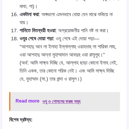
মাথা, পা)।
একটানা করা
: অঙ্গগুলো এমনভাবে ধোয়া যেন মাঝে শুকিয়ে না
যায়।
পানিতে মিতব্যয়ী হওয়া
: অপ্রয়োজনীয় পানি নষ্ট না করা।
ওযুর শেষে দোয়া পড়া
: ওযু শেষে এই দোয়া পড়া—
“আশহাদু আন লা ইলাহা ইল্লাল্লাহু ওয়াহদাহু লা শারিকা লাহু,
ওয়া আশহাদু আন্না মুহাম্মাদান আবদুহু ওয়া রাসুলুহু।”
(অর্থ: আমি সাক্ষ্য দিচ্ছি যে, আল্লাহ ছাড়া কোনো ইলাহ নেই,
তিনি একক, তার কোনো শরিক নেই। এবং আমি সাক্ষ্য দিচ্ছি
যে, মুহাম্মাদ (সা.) তার বান্দা ও রাসুল।)
Read more
ওযু ও গোসলের ফরজ সমূহ
বিশেষ দ্রষ্টব্য: