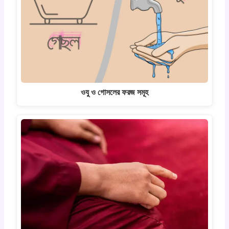
ওযু ও গোসলের ফরজ সমূহ