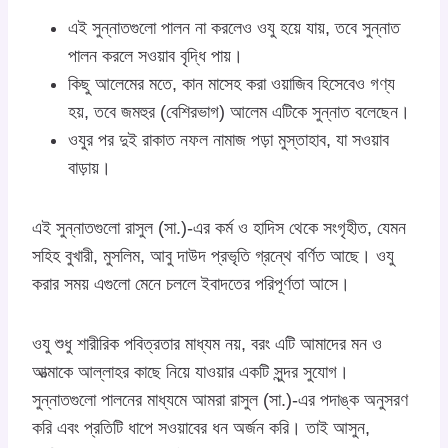
এই সুন্নাতগুলো পালন না করলেও ওযু হয়ে যায়, তবে সুন্নাত
পালন করলে সওয়াব বৃদ্ধি পায়।
কিছু আলেমের মতে, কান মাসেহ করা ওয়াজিব হিসেবেও গণ্য
হয়, তবে জমহুর (বেশিরভাগ) আলেম এটিকে সুন্নাত বলেছেন।
ওযুর পর দুই রাকাত নফল নামাজ পড়া মুস্তাহাব, যা সওয়াব
বাড়ায়।
এই সুন্নাতগুলো রাসুল (সা.)-এর কর্ম ও হাদিস থেকে সংগৃহীত, যেমন
সহিহ বুখারী, মুসলিম, আবু দাউদ প্রভৃতি গ্রন্থে বর্ণিত আছে। ওযু
করার সময় এগুলো মেনে চললে ইবাদতের পরিপূর্ণতা আসে।
ওযু শুধু শারীরিক পবিত্রতার মাধ্যম নয়, বরং এটি আমাদের মন ও
আত্মাকে আল্লাহর কাছে নিয়ে যাওয়ার একটি সুন্দর সুযোগ।
সুন্নাতগুলো পালনের মাধ্যমে আমরা রাসুল (সা.)-এর পদাঙ্ক অনুসরণ
করি এবং প্রতিটি ধাপে সওয়াবের ধন অর্জন করি। তাই আসুন,