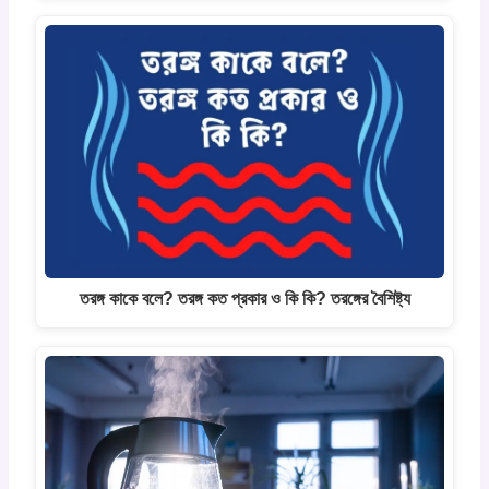
তরঙ্গ কাকে বলে? তরঙ্গ কত প্রকার ও কি কি? তরঙ্গের বৈশিষ্ট্য