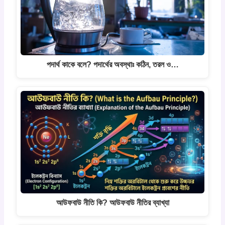
পদার্থ কাকে বলে? পদার্থের অবস্থাঃ কঠিন, তরল ও…
আউফবাউ নীতি কি? আউফবাউ নীতির ব্যাখ্যা