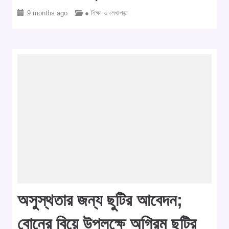
9 months ago
● শিক্ষা ও লেখাপড়া
অসুস্থতার জন্য ছুটির আবেদন;
বোনের বিয়ে উপলক্ষে অগ্রিম ছুটির