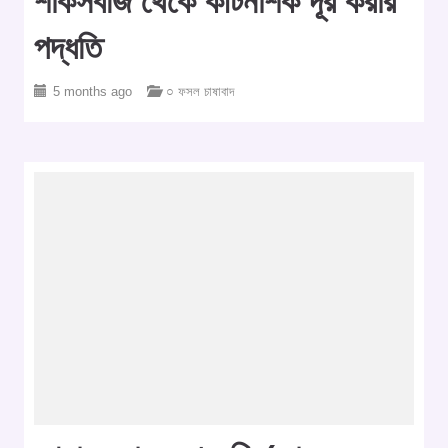
শাকসবজি থেকে কীটনাশক দূর করার
পদ্ধতি
5 months ago
○ ফসল চাষাবাদ