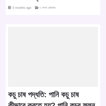
5 months ago
○ ফসল চাষাবাদ
কচু চাষ পদ্ধতি: পানি কচু চাষ
কীভাবে করতে হয়? পানি কচুর ফলন