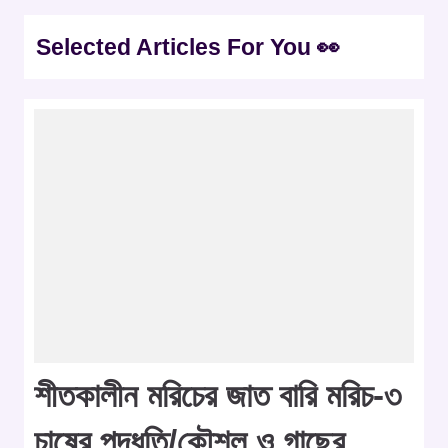
Selected Articles For You 👀
শীতকালীন মরিচের জাত বারি মরিচ-৩
চাষের পদ্ধতি/কৌশল ও গাছের