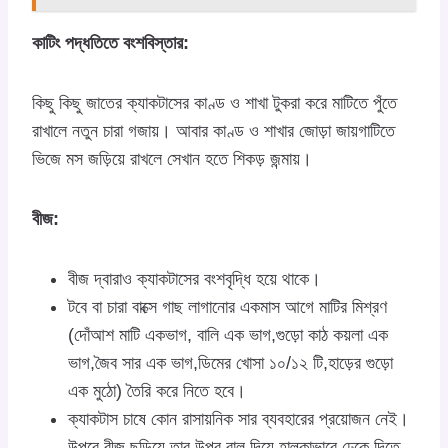
কাটিং পদ্ধতিতে বংশবিস্তার:
কিছু কিছু জাতের ক্যাকটাসের কাণ্ড ও শাখা টুকরা করে মাটিতে পুঁতে
রাখালে নতুন চারা গজায়। আবার কাণ্ড ও শাখার জোড়া জায়গাটিতে
ভিজে মস জড়িয়ে রাখলে সেখান হতে শিকড় জন্মায়।
বীজ:
বীজ দ্বারাও ক্যাকটাসের বংশবৃদ্ধি হয়ে থাকে।
টবে বা চারা বাক্সে গাছ লাগানোর একমাস আগে মাটির মিশ্রণ
(দোঁআশ মাটি একভাগ, বালি এক ভাগ,গুড়ো কাঠ কয়লা এক
ভাগ,জৈব সার এক ভাগ,ডিমের খোসা ১০/১২ টি,হাড়ের গুড়ো
এক মুঠো) তৈরি করে নিতে হবে।
ক্যাকটাস চাষে কোন রাসায়নিক সার ব্যবহারের প্রয়োজন নেই।
উপরে বীজ ছড়িয়ে তার উপর বালু দিয়ে হাল্কাভাবে ঢেকে দিতে