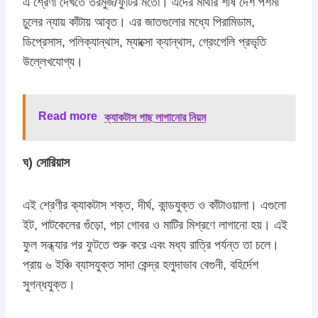
এ শ্রেণী দেখতে তরমুজ/ফুটির মতো। এদের মাথার শীর্ষ দেশ পশমী
চুলের ন্যায় কাঁটায় আবৃত। এর জাতগুলোর মধ্যে পিরামিডাম,
ডিপ্রেসাস, পলিক্যান্থাস, ম্যাক্সো ক্যান্থাস, গ্রেংগেলি প্রভৃতি
উল্লেখযোগ্য।
Read more
ক্যাকটাস গাছ লাগানোর নিয়ম
ঘ) সোরিয়াস
এই শ্রেণীর ক্যাকটাস শক্ত, দীর্ঘ, কান্ডযুক্ত ও কাঁটাওয়ালা। এগুলো
ইট, পাটকেলের গুঁড়ো, পচা গোবর ও মাটির মিশ্রণে লাগানো হয়। এই
ফুল সন্ধ্যার পর ফুটতে শুরু করে এবং মধ্য রাত্রি পর্যন্ত তা চলে।
প্রায় ৬ ইঞ্চি ব্যাসযুক্ত সাদা কেন্দ্র হলুদাভাব বেগুনী, বহির্দেশ
সুগন্ধযুক্ত।