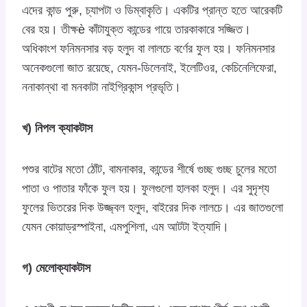
এদের কান্ড পুরু, চ্যাপটা ও ডিম্বাকৃতি। একটির প্রান্ত হতে আরেকটি
বের হয়। তীক্ষè কাঁটাযুক্ত কান্ডের গায়ে তারকাকারে সজ্জিত।
অধিকাংশ ফনিমনসার বড় হলুদ বা লালচে বর্ণের ফুল হয়। ফনিমনসার
অনেকগুলো জাত রয়েছে, যেমন-ডিলেনাই, ইলেটিওর, কেচিনেলিফেরা,
ননাকান্থা বা মনকাটা নাইগ্রিকান্স প্রভৃতি।
খ) নিপল ক্যাকটাস
পশুর বাটের মতো ঠোঁট, বামনাকার, কান্ডের শীর্ষে গুচ্ছ গুচ্ছ চুলের মতো
পাতা ও পাতার ফাঁকে ফুল হয়। ফুলগুলো হালকা হলুদ। এর সুদৃশ্য
ফুলের ভিতরের দিক উজ্জ্বল হলুদ, বাইরের দিক লালচে। এর জাতগুলো
যেমন কোয়াড্রস্পাইনা, এমপুশিলা, এম আটটা ইত্যাদি।
গ) মেলোক্যাকটাস