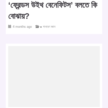
‘ফ্রেন্ডস উইথ বেনেফিটস’ বলতে কি
বোঝায়?
4 months ago
● সাধারণ জ্ঞান