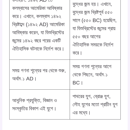
উদাহরণ: ১৪৯২ AD তে
বুদ্ধের জন্ম হয়। এখানে,
কলম্বাসের আমেরিকা আবিষ্কার
বুদ্ধের জন্ম খ্রিষ্টপূর্ব ৫৫০
করে। এখানে, কলম্বাস ১৪৯২
সালে (৫৫০ BC) হয়েছিল,
খ্রিষ্টাব্দে (১৪৯২ AD) আমেরিকা
যা যিশুখ্রিস্টের জন্মের প্রায়
আবিষ্কার করেন, যা যিশুখ্রিস্টের
৫৫০ বছর আগের
জন্মের ১৪৯২ বছর পরের একটি
ঐতিহাসিক সময়কে নির্দেশ
ঐতিহাসিক ঘটনাকে নির্দেশ করে।
করে।
সময় গণনা শূন্যের আগে
সময় গণনা শূন্যের পর থেকে শুরু,
থেকে পিছনে, অর্থাৎ ১
অর্থাৎ ১ AD।
BC।
পাথরের যুগ, ব্রোঞ্জ যুগ,
আধুনিক প্রযুক্তি, বিজ্ঞান ও
লৌহ যুগের মতো প্রাচীন যুগ
সংস্কৃতির বিকাশ এই যুগে।
এর মধ্যে।