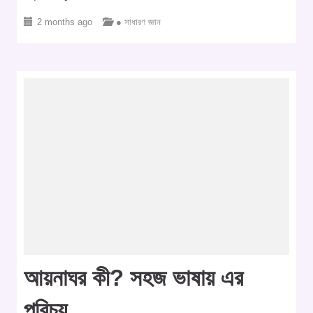
2 months ago
● সাধারণ জ্ঞান
আয়নাঘর কী? সহজ ভাষায় এর
পরিচয়