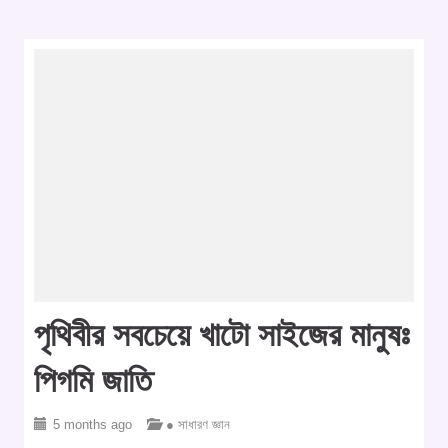
পৃথিবীর সবচেয়ে খাটো সাইজের মানুষঃ
পিগমি জাতি
5 months ago
● সাধারণ জ্ঞান