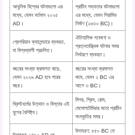
আধুনিক বিশ্বের ঘটনাগুলো এর
প্রাচীন সভ্যতার ঘটনাগুলো
মধ্যে, যেমন বর্তমান ২০২৫
এর মধ্যে, যেমন পিরামিড
AD।
নির্মাণ (২৬৩০ BC)।
ঐতিহাসিক গবেষণা ও
গ্রেগরিয়ান ক্যালেন্ডারে ব্যবহৃত,
প্রত্নতাত্ত্বিক ঘটনার সময়
যা বিশ্বব্যাপী প্রচলিত।
নির্ধারণে ব্যবহৃত।
বছরের সংখ্যা ক্রমাগত বাড়ে,
বছরের সংখ্যা ক্রমাগত
যেমন ২০২৬ AD হবে পরের
কমে, যেমন ২ BC এর
বছর।
আগে ৩ BC।
মিশর, গ্রিস, রোম,
খ্রিস্টধর্মের উত্থান ও বিস্তার এই
মেসোপটেমিয়ার মতো প্রাচীন
যুগের বৈশিষ্ট্য।
সংস্কৃতির সময়।
উদাহরণ: ৫৫০ BC তে