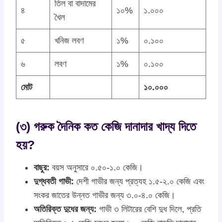
তিল বা বাদামের
৪
১০%
১.০০০
খৈল
৫
খনিজ লবণ
১%
০.১০০
৬
লবণ
১%
০.১০০
মোট
১০.০০০
(৩) গরুক দৈনিক কত কেজি দানাদার খাদ্য দিতে
হয়?
বাছুর:
বয়স অনুসারে ০.৫০-১.০ কেজি।
দুগ্ধবতী গাভী:
দেশী গাভীর জন্য প্রত্যহ ১.৫-২.০ কেজি এবং
সংকর জাতের উন্নত গাভীর জন্য ৩.০-৪.০ কেজি।
অতিরিক্ত দুধের জন্য:
গাভী ৩ লিটারের বেশি দুধ দিলে, প্রতি