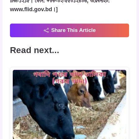
ঢাকা-১২১৫। ফোন: +৮৮-০২-৫৫০১২৪০৬, ওয়েবসাইট:
www.flid.gov.bd।]
Share This Article
Read next...