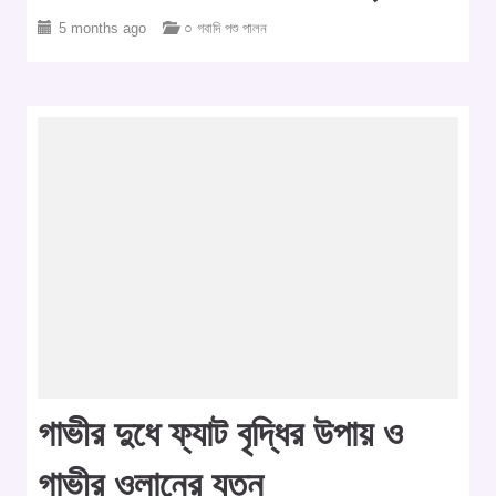
5 months ago
○ গবাদি পশু পালন
গাভীর দুধে ফ্যাট বৃদ্ধির উপায় ও
গাভীর ওলানের যত্ন