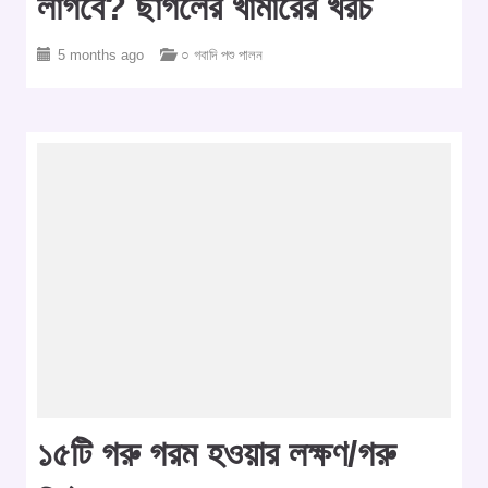
লাগবে? ছাগলের খামারের খরচ
5 months ago
○ গবাদি পশু পালন
১৫টি গরু গরম হওয়ার লক্ষণ/গরু