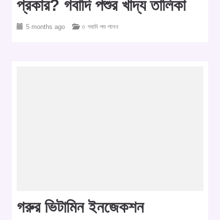
প্রকার? গবাদি পশুর খাদ্য তালিকা
5 months ago
○ গবাদি পশু পালন
গরুর ভিটামিন ইনজেকশন