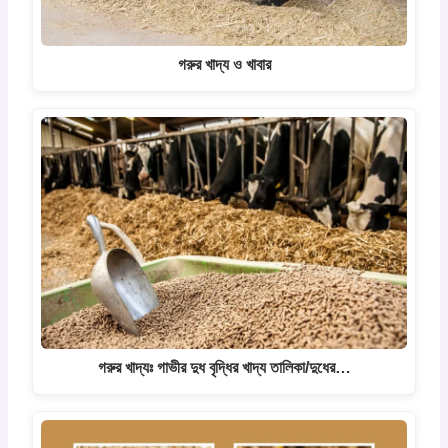
গরুর খাদ্য ও খাবার
গরুর খাদ্যঃ গাভীর দুধ বৃদ্ধির খাদ্য তালিকা/দুধের…