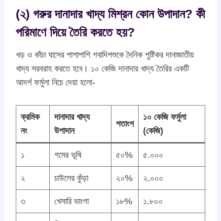
(২) গরুর দানাদার খাদ্য মিশ্রন কোন উপাদান? কী
পরিমাণে দিয়ে তৈরি করতে হয়?
খড় ও কাঁচা ঘাসের পাশাপাশি গবাদিপশুকে দৈনিক পুষ্টিকর দানাজাতীয়
খাদ্য সরবরাহ করতে হবে। ১০ কেজি দানাদার খাদ্য তৈরির একটি
আদর্শ ফর্মুলা নিচে দেয়া হলো-
ক্রমিক
দানাদার খাদ্য
১০ কেজি ফর্মুলা
শতাংশ
নং
উপাদান
(কেজি)
১
গমের ভূষি
৫০%
৫.০০০
২
চাউলের কুঁড়া
২০%
২.০০০
৩
খেসারি ভাংগা
১৮%
১.৮০০