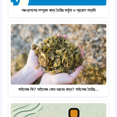
গরু-ছাগলের সম্পূরক খাদ্য তৈরির ফর্মুলা ও প্রয়োগ পদ্ধতি
সাইলেজ কি? সাইলেজ কোন ধরনের খাদ্য? সাইলেজ তৈরির…