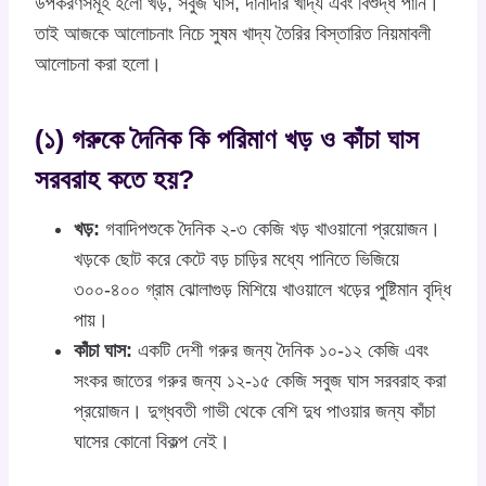
উপকরণসমূহ হলো খড়, সবুজ ঘাস, দানাদার খাদ্য এবং বিশুদ্ধ পানি।
তাই আজকে আলোচনাং নিচে সুষম খাদ্য তৈরির বিস্তারিত নিয়মাবলী
আলোচনা করা হলো।
(১) গরুকে দৈনিক কি পরিমাণ খড় ও কাঁচা ঘাস
সরবরাহ কতে হয়?
খড়:
গবাদিপশুকে দৈনিক ২-৩ কেজি খড় খাওয়ানো প্রয়োজন।
খড়কে ছোট করে কেটে বড় চাড়ির মধ্যে পানিতে ভিজিয়ে
৩০০-৪০০ গ্রাম ঝোলাগুড় মিশিয়ে খাওয়ালে খড়ের পুষ্টিমান বৃদ্ধি
পায়।
কাঁচা ঘাস:
একটি দেশী গরুর জন্য দৈনিক ১০-১২ কেজি এবং
সংকর জাতের গরুর জন্য ১২-১৫ কেজি সবুজ ঘাস সরবরাহ করা
প্রয়োজন। দুগ্ধবতী গাভী থেকে বেশি দুধ পাওয়ার জন্য কাঁচা
ঘাসের কোনো বিকল্প নেই।