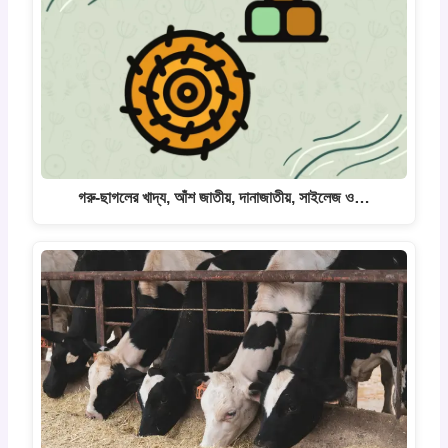
গরু-ছাগলের খাদ্য, আঁশ জাতীয়, দানাজাতীয়, সাইলেজ ও…