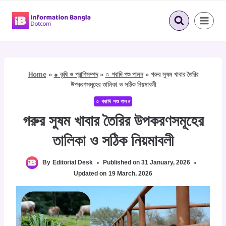
Skip
to
content
Home
»
● কৃষি ও প্রাণিসম্পদ
»
○ গবাদি পশু পালন
»
গরুর সুষম খাবার তৈরির
উপকরণসমূহের তালিকা ও সঠিক নিয়মাবলী
○ গবাদি পশু পালন
গরুর সুষম খাবার তৈরির উপকরণসমূহের
তালিকা ও সঠিক নিয়মাবলী
By
Editorial Desk
Published on
31 January, 2026
Updated on
19 March, 2026