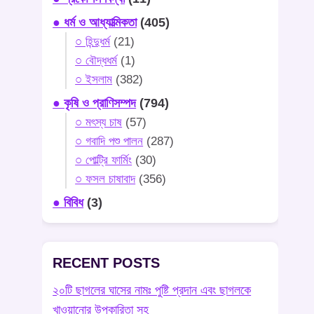
● ধর্ম ও আধ্যাত্মিকতা
(405)
○ হিন্দুধর্ম
(21)
○ বৌদ্ধধর্ম
(1)
○ ইসলাম
(382)
● কৃষি ও প্রাণিসম্পদ
(794)
○ মৎস্য চাষ
(57)
○ গবাদি পশু পালন
(287)
○ পোল্ট্রি ফার্মিং
(30)
○ ফসল চাষাবাদ
(356)
● বিবিধ
(3)
RECENT POSTS
২০টি ছাগলের ঘাসের নামঃ পুষ্টি প্রদান এবং ছাগলকে
খাওয়ানোর উপকারিতা সহ