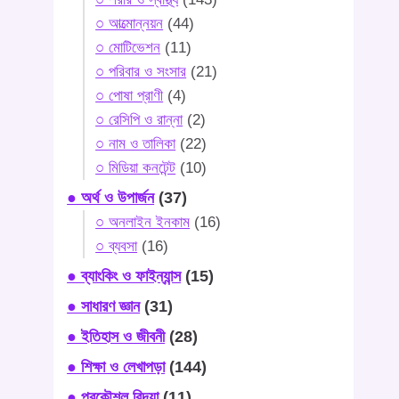
○ আত্মোন্নয়ন
(44)
○ মোটিভেশন
(11)
○ পরিবার ও সংসার
(21)
○ পোষা প্রাণী
(4)
○ রেসিপি ও রান্না
(2)
○ নাম ও তালিকা
(22)
○ মিডিয়া কনটেন্ট
(10)
● অর্থ ও উপার্জন
(37)
○ অনলাইন ইনকাম
(16)
○ ব্যবসা
(16)
● ব্যাংকিং ও ফাইন্যান্স
(15)
● সাধারণ জ্ঞান
(31)
● ইতিহাস ও জীবনী
(28)
● শিক্ষা ও লেখাপড়া
(144)
● প্রকৌশল বিদ্যা
(11)