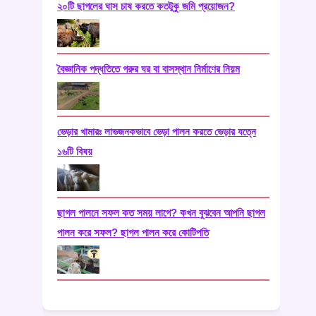
২০টি ছাগলের ঘাস চাষ করতে কতটুকু জমি প্রয়োজন?
বৈজ্ঞানিক পদ্ধতিতে গরুর ঘর বা বাসস্থান নির্মাণের নিয়ম
ভেড়ার খামারঃ লাভজনকভাবে ভেড়া পালন করতে ভেড়ার যত্নে
১৬টি বিষয়
ছাগল পালনে সফল কত সময় লাগে? কখন বুঝবেন আপনি ছাগল
পালন করে সফল? ছাগল পালন করে কোটিপতি