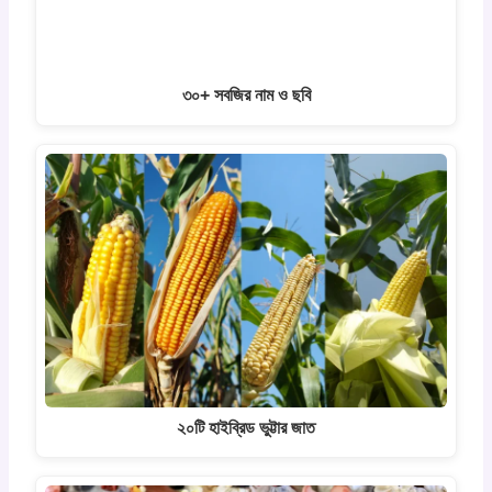
৩০+ সবজির নাম ও ছবি
২০টি হাইব্রিড ভুট্টার জাত