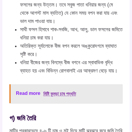
ফসলের জন্য উত্তম। তবে সবুজ পাতা ধনিয়ার জন্য (মে
থেকে আগস্ট মাস ব্যতিত) যে কোন সময় বপন করা যায় এবং
ভাল দাম পাওয়া যায়।
সাথী ফসল হিসাবে শাক-সবজি, আখ, আলু, ডাল ফসলের জমিতে
ধনিয়া চাষ করা যায়।
অতিরিক্ত সূর্যালোকে বীজ বপন করলে অঙ্কুরোদগমে ব্যাঘাত
সৃষ্টি করে।
ধনিয়া বীজের জন্য বিলম্বে বীজ বপনে এর স্বাবাভিক বৃদ্ধি
ব্যাহত হয় এবং বিভিন্ন রোগবালাই এর আক্রমণ বেড়ে যায়।
Read more
মিষ্টি কুমড়া চাষ পদ্ধতি
গ) জমি তৈরি
মাটির প্রকারভেদে ৪-৬ টি চাষ ও মই দিয়ে মাটি ঝুরঝুরে করে জমি তৈরি