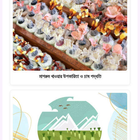
মাশরুম খাওয়ার উপকারিতা ও চাষ পদ্ধতি