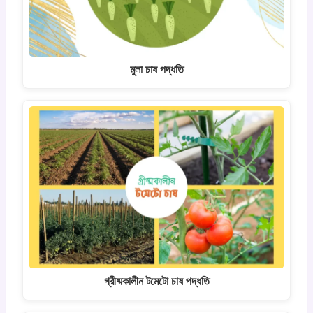
মুলা চাষ পদ্ধতি
গ্রীষ্মকালীন টমেটো চাষ পদ্ধতি