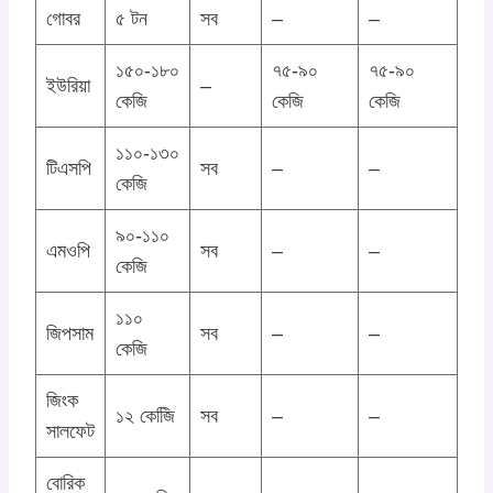
গোবর
৫ টন
সব
–
–
১৫০-১৮০
৭৫-৯০
৭৫-৯০
ইউরিয়া
–
কেজি
কেজি
কেজি
১১০-১৩০
টিএসপি
সব
–
–
কেজি
৯০-১১০
এমওপি
সব
–
–
কেজি
১১০
জিপসাম
সব
–
–
কেজি
জিংক
১২ কেজিি
সব
–
–
সালফেট
বোরিক