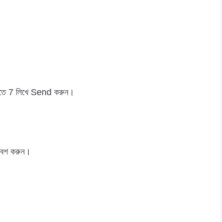
রতে 7 লিখে Send করুন।
বেশ করুন।