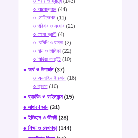
○ শরীর ও স্বাস্থ্য
(143)
○ আত্মোন্নয়ন
(44)
○ মোটিভেশন
(11)
○ পরিবার ও সংসার
(21)
○ পোষা প্রাণী
(4)
○ রেসিপি ও রান্না
(2)
○ নাম ও তালিকা
(22)
○ মিডিয়া কনটেন্ট
(10)
● অর্থ ও উপার্জন
(37)
○ অনলাইন ইনকাম
(16)
○ ব্যবসা
(16)
● ব্যাংকিং ও ফাইন্যান্স
(15)
● সাধারণ জ্ঞান
(31)
● ইতিহাস ও জীবনী
(28)
● শিক্ষা ও লেখাপড়া
(144)