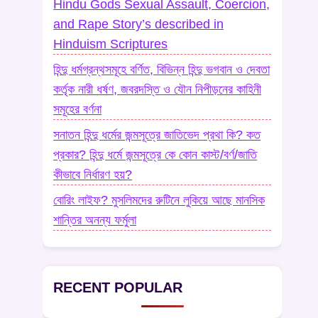
Hindu Gods Sexual Assault, Coercion,
and Rape Story’s described in
Hinduism Scriptures
হিন্দু ধর্মগ্রন্থসমূহে বর্ণিত, বিভিন্ন হিন্দু ভগবান ও দেবতা
কর্তৃক নারী ধর্ষণ, জবরদস্তি ও যৌন নিপীড়নের কাহিনী
সমূহের বর্ণনা
সনাতন হিন্দু ধর্মের জন্মসূত্রে জাতিভেদ প্রথা কি? কত
প্রকার? হিন্দু ধর্মে জন্মসূত্রে কে কোন কাস্ট/বর্ণ/জাতি
কীভাবে নির্ধারণ হয়?
বোরিং লাইফ? মুসলিমদের রুটিনে লুকিয়ে আছে মানসিক
শান্তির অনন্য ফর্মুলা
RECENT POPULAR