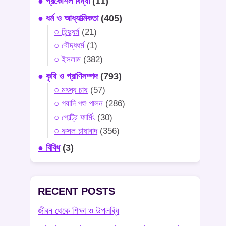
● প্রকৌশল বিদ্যা
(11)
● ধর্ম ও আধ্যাত্মিকতা
(405)
○ হিন্দুধর্ম
(21)
○ বৌদ্ধধর্ম
(1)
○ ইসলাম
(382)
● কৃষি ও প্রাণিসম্পদ
(793)
○ মৎস্য চাষ
(57)
○ গবাদি পশু পালন
(286)
○ পোল্ট্রি ফার্মিং
(30)
○ ফসল চাষাবাদ
(356)
● বিবিধ
(3)
RECENT POSTS
জীবন থেকে শিক্ষা ও উপলব্ধি