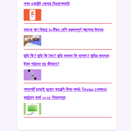
নগদ একাউন্ট খোলার নিয়ম/পদ্ধতি
ব্যাংক ঋণ বিষয়ে ৪০টিরও বেশি গুরুত্বপূর্ণ প্রশ্নের উত্তর
হুন্ডি কি? হুন্ডি কি বৈধ? হুন্ডি ব্যবসা কি হালাল? হুন্ডির মাধ্যমে
টাকা পাঠানো হয় কীভাবে?
পাসপোর্ট ছাড়াই ডুয়েল কারেন্সি ভিসা কার্ডঃ Tevau (তেভাও)
ভার্চুয়াল কার্ড ২০২৫ নিয়মসমূহ