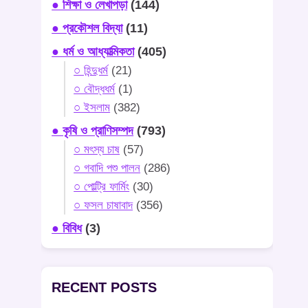
● শিক্ষা ও লেখাপড়া
(144)
● প্রকৌশল বিদ্যা
(11)
● ধর্ম ও আধ্যাত্মিকতা
(405)
○ হিন্দুধর্ম
(21)
○ বৌদ্ধধর্ম
(1)
○ ইসলাম
(382)
● কৃষি ও প্রাণিসম্পদ
(793)
○ মৎস্য চাষ
(57)
○ গবাদি পশু পালন
(286)
○ পোল্ট্রি ফার্মিং
(30)
○ ফসল চাষাবাদ
(356)
● বিবিধ
(3)
RECENT POSTS