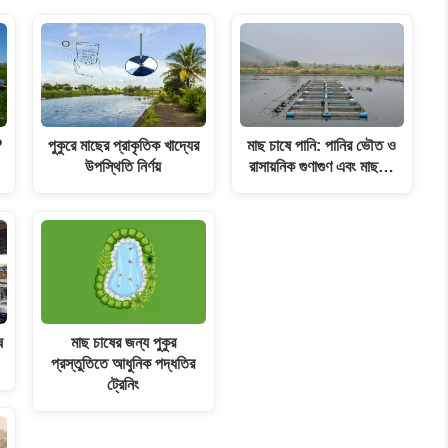
?
পুকুরে মাছের প্রাকৃতিক খাদ্যের
মাছ চাষে পানি: পানির ভৌত ও
উপস্থিতি নির্ণয়
রাসায়নিক গুণাগুণ এবং মাছ…
ষ
মাছ চাষের জন্য পুকুর
প্রস্তুতিতে আধুনিক পদ্ধতির
ট্রেনিং