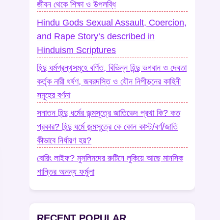
জীবন থেকে শিক্ষা ও উপলব্ধি
Hindu Gods Sexual Assault, Coercion,
and Rape Story’s described in
Hinduism Scriptures
হিন্দু ধর্মগ্রন্থসমূহে বর্ণিত, বিভিন্ন হিন্দু ভগবান ও দেবতা
কর্তৃক নারী ধর্ষণ, জবরদস্তি ও যৌন নিপীড়নের কাহিনী
সমূহের বর্ণনা
সনাতন হিন্দু ধর্মের জন্মসূত্রে জাতিভেদ প্রথা কি? কত
প্রকার? হিন্দু ধর্মে জন্মসূত্রে কে কোন কাস্ট/বর্ণ/জাতি
কীভাবে নির্ধারণ হয়?
বোরিং লাইফ? মুসলিমদের রুটিনে লুকিয়ে আছে মানসিক
শান্তির অনন্য ফর্মুলা
RECENT POPULAR