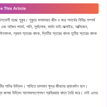
e This Article
পযোগী হচ্ছে পুকুর। পুকুরে বসবাসরত জীব ও জড় পদার্থের নিবিড় সম্পর্ক
ং অজৈব পদার্থ, পানি, সূর্যালোক, কার্বন ডাই-অক্সাইড, অক্সিজেন,
উৎপাদক, প্রথম স্তরের খাদক, দ্বিতীয় স্তরের খাদক তৃতীয় স্তরের খাদক
র পানির উদ্ভিদ। পানিতে ভাসমান ক্ষুদ্র জীবদের প্ল্যাংকটন বলে।
ান্য জলজ উদ্ভিদ সালোকসংশ্লেষণ প্রক্রিয়ায় খাদ্য তৈরি করে। তাই এদের