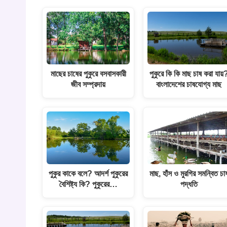
মাছের চাষের পুকুরে বসবাসকারী
পুকুরে কি কি মাছ চাষ করা যায়
জীব সম্প্রদায়
বাংলাদেশের চাষযোগ্য মাছ
পুকুর কাকে বলে? আদর্শ পুকুরের
মাছ, হাঁস ও মুরগির সমন্বিত চা
বৈশিষ্ট্য কি? পুকুরের…
পদ্ধতি