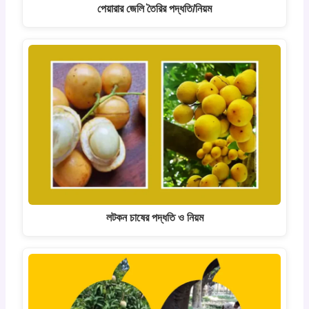
পেয়ারার জেলি তৈরির পদ্ধতি/নিয়ম
লটকন চাষের পদ্ধতি ও নিয়ম