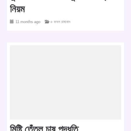
নিয়ম
11 months ago
○ ফসল চাষাবাদ
মিষ্টি তেঁতুল চাষ পদ্ধতি