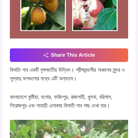
Share This Article
বিলাতি গাব একটি বৃক্ষজাতীয় উদ্ভিদ। গ্রীষ্মমন্ডলীয় অঞ্চলের সুন্দর ও
সুস্বাদু ফলগুলোর মধ্যে এটি অন্যতম।
বাংলাদেশে কুষ্টিয়া, যশোর, ফরিদপুর, রাজশাহী, খুলনা, বরিশাল,
পিরোজপুর এবং পাহাড়ী এলাকায় বিলাতী গাব গাছ দেখা যায়।