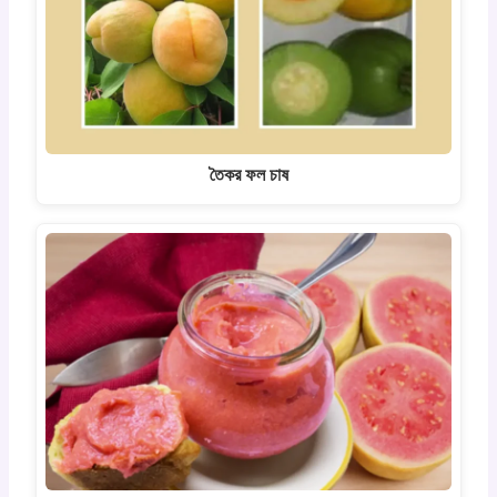
তৈকর ফল চাষ