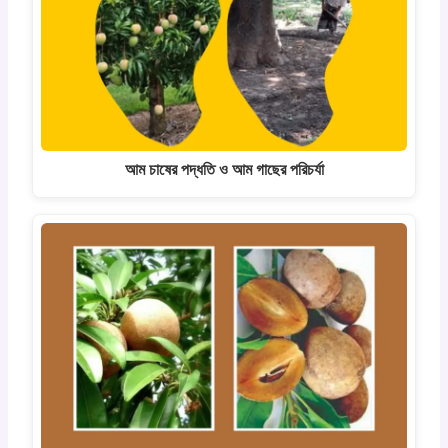
আম চাষের পদ্ধতি ও আম গাছের পরিচর্যা