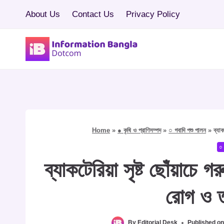
Skip
About Us
Contact Us
Privacy Policy
to
content
Home
»
● কৃষি ও প্রাণিসম্পদ
»
○ গবাদি পশু পালন
»
ব্যা
○ 
ব্যাকটেরিয়া সৃষ্ট ছোঁয়াচ
রোগ ও ত
By
Editorial Desk
Published on