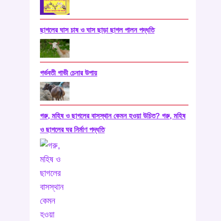
ছাগলের ঘাস চাষ ও ঘাস ছাড়া ছাগল পালন পদ্ধতি
গর্ভবতী গাভী চেনার উপায়
গরু, মহিষ ও ছাগলের বাসস্থান কেমন হওয়া উচিত? গরু, মহিষ
ও ছাগলের ঘর নির্মাণ পদ্ধতি