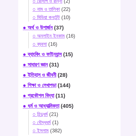
○ রেসিপি ও রান্না
(2)
○ নাম ও তালিকা
(22)
○ মিডিয়া কনটেন্ট
(10)
● অর্থ ও উপার্জন
(37)
○ অনলাইন ইনকাম
(16)
○ ব্যবসা
(16)
● ব্যাংকিং ও ফাইন্যান্স
(15)
● সাধারণ জ্ঞান
(31)
● ইতিহাস ও জীবনী
(28)
● শিক্ষা ও লেখাপড়া
(144)
● প্রকৌশল বিদ্যা
(11)
● ধর্ম ও আধ্যাত্মিকতা
(405)
○ হিন্দুধর্ম
(21)
○ বৌদ্ধধর্ম
(1)
○ ইসলাম
(382)