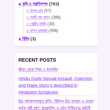
● কৃষি ও প্রাণিসম্পদ
(793)
○ মৎস্য চাষ
(57)
○ গবাদি পশু পালন
(286)
○ পোল্ট্রি ফার্মিং
(30)
○ ফসল চাষাবাদ
(356)
● বিবিধ
(3)
RECENT POSTS
জীবন থেকে শিক্ষা ও উপলব্ধি
Hindu Gods Sexual Assault, Coercion,
and Rape Story’s described in
Hinduism Scriptures
হিন্দু ধর্মগ্রন্থসমূহে বর্ণিত, বিভিন্ন হিন্দু ভগবান ও দেবতা
কর্তৃক নারী ধর্ষণ, জবরদস্তি ও যৌন নিপীড়নের কাহিনী