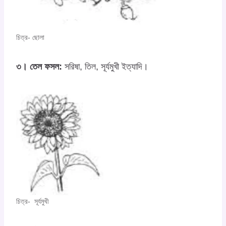
চিত্র- ছোলা
৩। তেল ফসল:
সরিষা, তিল, সূর্যমুখী ইত্যাদি।
চিত্র- সূর্যমুখী