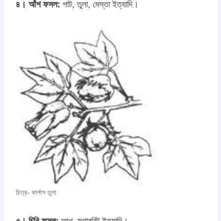
৪। আঁশ ফসল:
পাট, তুলা, মেস্তা ইত্যাদি।
চিত্র- কার্পাস তুলা