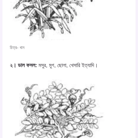
চিত্র- ধান
২। ডাল ফসল:
মসুর, মুগ, ছোলা, খেসারি ইত্যাদি।