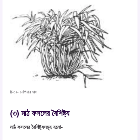
চিত্র- নেপিয়ার ঘাস
(৩) মাঠ ফসলের বৈশিষ্ট্য
মাঠ ফসলের বৈশিষ্ট্যসমূহ হলো-