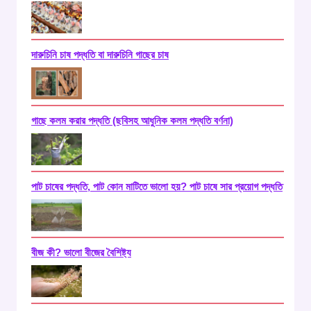
দারুচিনি চাষ পদ্ধতি বা দারুচিনি গাছের চাষ
গাছে কলম করার পদ্ধতি (ছবিসহ আধুনিক কলম পদ্ধতি বর্ণনা)
পাট চাষের পদ্ধতি, পাট কোন মাটিতে ভালো হয়? পাট চাষে সার প্রয়োগ পদ্ধতি
বীজ কী? ভালো বীজের বৈশিষ্ট্য