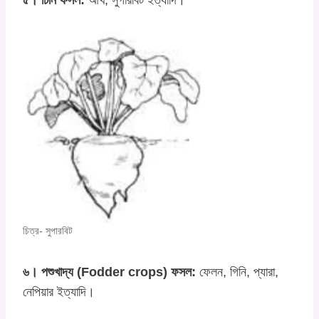
৫। চিনি ফসল:
আখ, সুগারবিট ইত্যাদি।
চিত্র- সুপারবিট
৬। পশুখাদ্য (Fodder crops) ফসল:
ফেলন, গিনি, প্যারা,
নেপিয়ার ইত্যাদি।