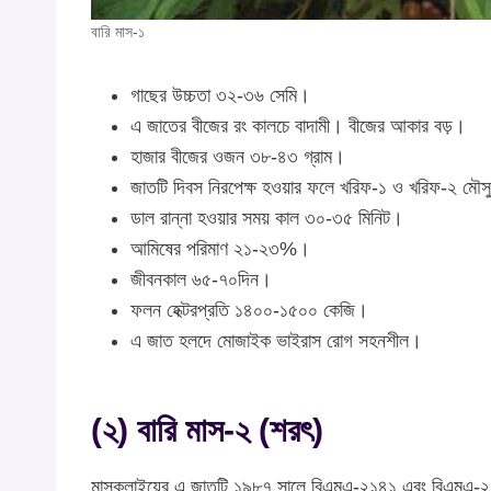
বারি মাস-১
গাছের উচ্চতা ৩২-৩৬ সেমি।
এ জাতের বীজের রং কালচে বাদামী। বীজের আকার বড়।
হাজার বীজের ওজন ৩৮-৪৩ গ্রাম।
জাতটি দিবস নিরপেক্ষ হওয়ার ফলে খরিফ-১ ও খরিফ-২ মৌসু
ডাল রান্না হওয়ার সময় কাল ৩০-৩৫ মিনিট।
আমিষের পরিমাণ ২১-২৩%।
জীবনকাল ৬৫-৭০দিন।
ফলন হেক্টরপ্রতি ১৪০০-১৫০০ কেজি।
এ জাত হলদে মোজাইক ভাইরাস রোগ সহনশীল।
(২) বারি মাস-২ (শরৎ)
মাসকলাইয়ের এ জাতটি ১৯৮৭ সালে বিএমএ-২১৪১ এবং বিএমএ-২১৪০ 