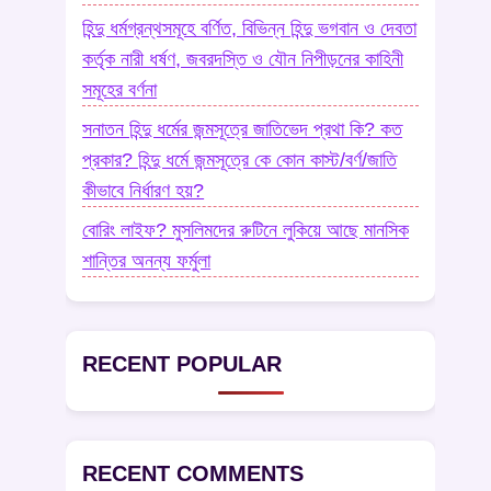
হিন্দু ধর্মগ্রন্থসমূহে বর্ণিত, বিভিন্ন হিন্দু ভগবান ও দেবতা
কর্তৃক নারী ধর্ষণ, জবরদস্তি ও যৌন নিপীড়নের কাহিনী
সমূহের বর্ণনা
সনাতন হিন্দু ধর্মের জন্মসূত্রে জাতিভেদ প্রথা কি? কত
প্রকার? হিন্দু ধর্মে জন্মসূত্রে কে কোন কাস্ট/বর্ণ/জাতি
কীভাবে নির্ধারণ হয়?
বোরিং লাইফ? মুসলিমদের রুটিনে লুকিয়ে আছে মানসিক
শান্তির অনন্য ফর্মুলা
RECENT POPULAR
RECENT COMMENTS