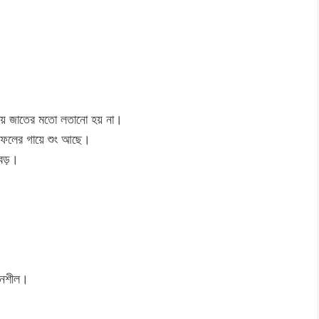
য় জাতের মতো লতানো হয় না।
 ফলের গায়ে শুং আছে।
 বড়।
হনশীল।