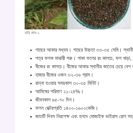
বারি মাস-২
গাছের আকার মধ্যম। গাছের উচ্চতা ৩৩-৩৫ সেমি। স্থানী
পত্র ফলক মাঝারী সরু। পাকা ফলের রং কালচে, ফল খাড়া,
বীজের রং কালচে। বীজের আকার স্থানীয় জাতের চেয়ে বেশ
হাজার বীজের ওজন ৩২-৩৬ গ্রাম।
রান্না হওয়ার সময়কাল ৩০-৩৫ মিনিট।
আমিষের পরিমাণ ২১-২৪%।
জীবনকাল ৬৫-৭০ দিন।
ফলন হেক্টরপ্রতি ১৪০০-১৬০০কেজি।
জাতটি দিবস নিরপেক্ষ এবং হলদে মোজাইক ভাইরাস রোগ স