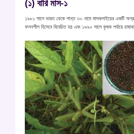
(১) বারি মাস-১
১৯৮১ সালে ভারত থেকে পান্ত ৩০ নামে মাসকলাইয়ের একটি অগ্রবর্
ফলনশীল হিসেবে বিবেচিত হয় এবং ১৯৯০ সালে কৃষক পর্যায়ে চাষাব