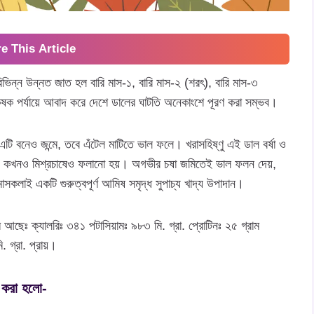
e This Article
বিভিন্ন উন্নত জাত হল বারি মাস-১, বারি মাস-২ (শরৎ), বারি মাস-৩
কৃষক পর্যায়ে আবাদ করে দেশে ডালের ঘাটতি অনেকাংশে পূরণ করা সম্ভব।
ি বনেও জন্মে, তবে এঁটেল মাটিতে ভাল ফলে। খরাসহিষ্ণু এই ডাল বর্ষা ও
কখনও কখনও মিশ্রচাষেও ফলানো হয়। অগভীর চষা জমিতেই ভাল ফলন দেয়,
সকলাই একটি গুরুত্বপূর্ণ আমিষ সমৃদ্ধ সুপাচ্য খাদ্য উপাদান।
ে আছেঃ ক্যালরিঃ ৩৪১ পটাসিয়ামঃ ৯৮৩ মি. গ্রা. প্রোটিনঃ ২৫ গ্রাম
. গ্রা. প্রায়।
া করা হলো-