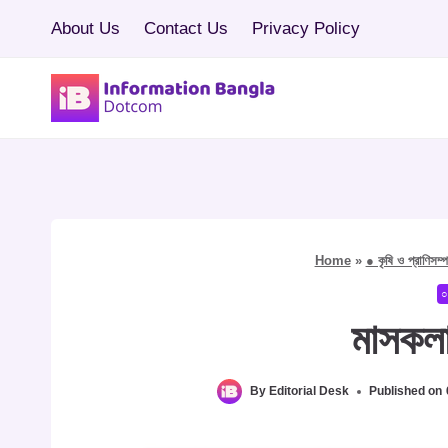
Skip
About Us
Contact Us
Privacy Policy
to
content
Home
»
● কৃষি ও প্রাণিসম্
○
মাসকল
By
Editorial Desk
Published on