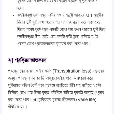
ফুলের ডাঁটি কাটতে হয় যাতে গোড়ার বাড়ন্ত কুঁড়ির ক্ষতি না
হয়।
রজনীগন্ধা ফুল লম্বা ডাটার মাথায় মঞ্জুরী আকারে হয়। মঞ্জুরীর
নিচের দুটি কুড়ি যখন দুধের মত সাদা রং ধারণ করে এবং ২-১
দিনের মধ্যে ফুটে যাবে এমনটি বোঝা যায় তখন ধারালো ছুরি দিয়ে
রজনীগন্ধার ষ্টিক কেটে এনে বালতি ভর্তি ঠান্ডা পানিতে ঘণ্টা
খানেক রেখে প্রয়োজনমতো ব্যবহার করা যেতে পারে।
ঝ) প্রক্রিয়াজাতকরণ
প্রস্বেদনের কারণে জলীয় ক্ষতি (Transpiration loss) এড়ানোর
জন্য যথাসম্ভব তাড়াতাড়ি অপ্রয়োজনীয় পাতা অপসারণ করে
সুবিধামত বান্ডিল তৈরি করে প্রথমে বালতিতে চিনি সহ পানিতে ২ ঘন্টা
ভিজিয়ে রেখে পরে ছিদ্র যুক্ত পলিথিনে জড়িয়ে দূরবর্তী বাজারে প্রেরণ
করা যেতে পারে। এ প্রক্রিয়ায় ফূলের জীবনকাল (Vase life)
দীর্ঘায়িত হয়।