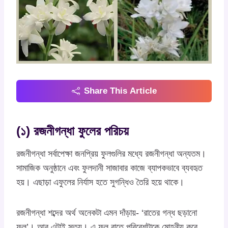
Share This Article
(১) রজনীগন্ধা ফুলের পরিচয়
রজনীগন্ধা সর্বাপেক্ষা জনপ্রিয় ফুলগুলির মধ্যে রজনীগন্ধা অন্যতম।
সামাজিক অনুষ্ঠানে এবং ফুলদানী সাজাবার কাজে ব্যাপকভাবে ব্যবহৃত
হয়। এছাড়া এফুলের নির্যাস হতে সুগন্ধিও তৈরি হয়ে থাকে।
রজনীগন্ধা শব্দের অর্থ অনেকটা এমন দাঁড়ায়- ‘রাতের গন্ধ ছড়ানো
ফুল’। আর এটাই সত্য। এ ফুল রাতে পরিবেশটাকে মোহনীয় করে