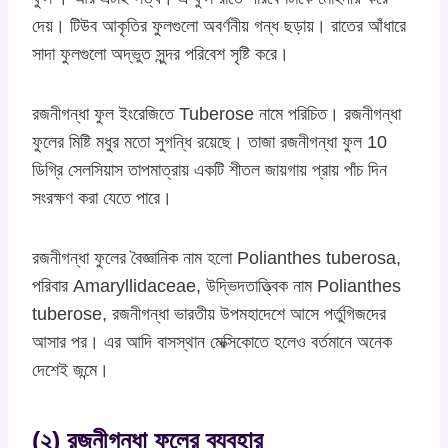
দেয়। টিউব আকৃতির ফুলগুলো অবর্ণনীয় গন্ধ ছড়ায়। রাতের আঁধারে
সাদা ফুলগুলো অদ্ভুত সুন্দর পরিবেশ সৃষ্টি করে।
রজনীগন্ধা ফুল ইংরেজিতে Tuberose নামে পরিচিত। রজনীগন্ধা
ফুলের মিষ্টি মধুর মতো সুগন্ধি রয়েছে। তাজা রজনীগন্ধা ফুল 10
ডিগ্রি সেলসিয়াস তাপমাত্রায় একটি শীতল জায়গায় প্রায় পাঁচ দিন
সংরক্ষণ করা যেতে পারে।
রজনীগন্ধা ফুলের বৈজ্ঞানিক নাম হলো Polianthes tuberosa,
পরিবার Amaryllidaceae, উদ্ভিদতাত্ত্বিক নাম Polianthes
tuberose, রজনীগন্ধা ভারতীয় উপমহাদেশে আসে পর্তুগিজদের
আসার পর। এর আদি বাসস্থান মেক্সিকোতে হলেও বর্তমানে অনেক
দেশেই জন্মে।
(২) রজনীগন্ধা ফুলের ব্যবহার