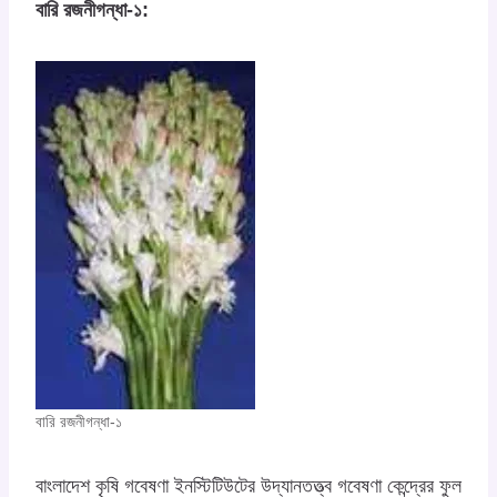
বারি রজনীগন্ধা-১:
বারি রজনীগন্ধা-১
বাংলাদেশ কৃষি গবেষণা ইনস্টিটিউটের উদ্যানতত্ত্ব গবেষণা কেন্দ্রের ফুল