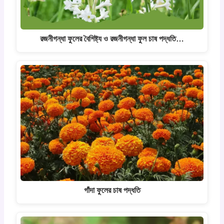
রজনীগন্ধা ফুলের বৈশিষ্ট্য ও রজনীগন্ধা ফুল চাষ পদ্ধতি…
গাঁদা ফুলের চাষ পদ্ধতি