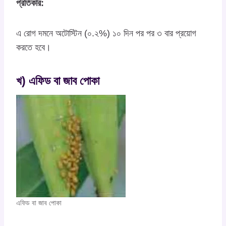
প্রতিকার:
এ রোগ দমনে অটোস্টিন (০.২%) ১০ দিন পর পর ৩ বার প্রয়োগ
করতে হবে।
খ) এফিড বা জাব পোকা
এফিড বা জাব পোকা