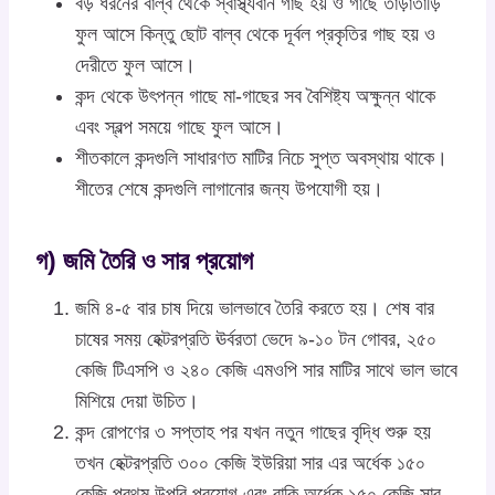
বড় ধরনের বাল্ব থেকে স্বাস্থ্যবান গাছ হয় ও গাছে তাড়াতাড়ি
ফুল আসে কিন্তু ছোট বাল্ব থেকে দূর্বল প্রকৃতির গাছ হয় ও
দেরীতে ফুল আসে।
কন্দ থেকে উৎপন্ন গাছে মা-গাছের সব বৈশিষ্ট্য অক্ষুন্ন থাকে
এবং স্বল্প সময়ে গাছে ফুল আসে।
শীতকালে কন্দগুলি সাধারণত মাটির নিচে সুপ্ত অবস্থায় থাকে।
শীতের শেষে কন্দগুলি লাগানোর জন্য উপযোগী হয়।
গ) জমি তৈরি ও সার প্রয়োগ
জমি ৪-৫ বার চাষ দিয়ে ভালভাবে তৈরি করতে হয়। শেষ বার
চাষের সময় হেক্টরপ্রতি ঊর্বরতা ভেদে ৯-১০ টন গোবর, ২৫০
কেজি টিএসপি ও ২৪০ কেজি এমওপি সার মাটির সাথে ভাল ভাবে
মিশিয়ে দেয়া উচিত।
কন্দ রোপণের ৩ সপ্তাহ পর যখন নতুন গাছের বৃদ্ধি শুরু হয়
তখন হেক্টরপ্রতি ৩০০ কেজি ইউরিয়া সার এর অর্ধেক ১৫০
কেজি প্রথম উপরি প্রয়োগ এবং বাকি অর্ধেক ১৫০ কেজি সার