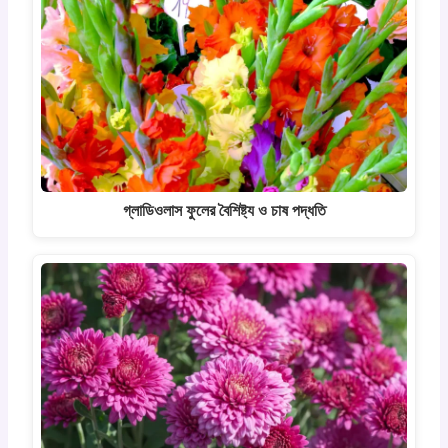
গ্লাডিওলাস ফুলের বৈশিষ্ট্য ও চাষ পদ্ধতি