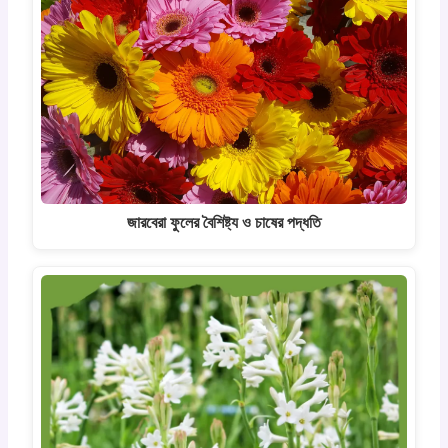
জারবেরা ফুলের বৈশিষ্ট্য ও চাষের পদ্ধতি