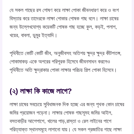
যে সকল গাছের রস শোষণ করে লাক্ষা পোকা জীবনধারণ করে ও বংশ
বিস্তার করে তাদেরকে লাক্ষা পোকার পোষক গাছ বলে। লাক্ষা চাষের
জন্য উল্লেখযোগ্য কয়েকটি পোষক গাছ হচ্ছে কুল, কড়ই, পলাশ,
খয়ের, বাবলা, ডুমুর ইত্যাদি।
পৃথিবীতে কোটি কোটি জীব, অনুজীবসহ অতিশয় ক্ষুদ্র ক্ষুদ্র কীটপতঙ্গ,
পোকামাকড় একে অপরের পরিপূরক হিসেবে জীবনসাধন করলেও
পৃথিবীতে অতি ক্ষুদ্রাকার পোকা লাক্ষার পরিচয় শিল্প পোকা হিসেবে।
(২) লাক্ষা কি কাজে লাগে?
লাক্ষা চাষের সবচেয়ে সুবিধাজনক দিক হচ্ছে এর জন্য পৃথক কোন চাষের
জমির প্রয়োজন পড়েনা। লাক্ষার পোষক গাছসূমহ জমির আইল,
বসতবাড়ীর আশেপাশে, খালের পাড়,রাস্তা ও রেল লাইনের পাশে
পরিত্যাক্ত স্থানসমূহে লাগানো যায়। যে সকল প্রজাতির গাছে লাক্ষা