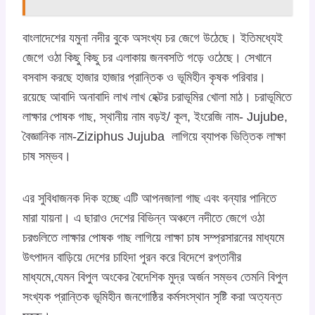
বাংলাদেশের যমুনা নদীর বুকে অসংখ্য চর জেগে উঠেছে। ইতিমধ্যেই
জেগে ওঠা কিছু কিছু চর এলাকায় জনবসতি গড়ে ওঠেছে। সেখানে
বসবাস করছে হাজার হাজার প্রান্তিক ও ভূমিহীন কৃষক পরিবার।
রয়েছে আবাদি অনাবাদি লাখ লাখ হেক্টর চরাভূমির খোলা মাঠ। চরাভূমিতে
লাক্ষার পোষক গাছ, স্থানীয় নাম বড়ই/ কূল, ইংরেজি নাম- Jujube,
বৈজ্ঞানিক নাম-Ziziphus Jujuba লাগিয়ে ব্যাপক ভিত্তিক লাক্ষা
চাষ সম্ভব।
এর সুবিধাজনক দিক হচ্ছে এটি আপনজালা গাছ এবং বন্যার পানিতে
মারা যায়না। এ ছারাও দেশের বিভিন্ন অঞ্চলে নদীতে জেগে ওঠা
চরগুলিতে লাক্ষার পোষক গাছ লাগিয়ে লাক্ষা চাষ সম্প্রসারনের মাধ্যমে
উৎপাদন বাড়িয়ে দেশের চাহিদা পুরন করে বিদেশে রপ্তানীর
মাধ্যমে,যেমন বিপুল অংকের বৈদেশিক মুদ্র অর্জন সম্ভব তেমনি বিপুল
সংখ্যক প্রান্তিক ভূমিহীন জনগোষ্ঠির কর্মসংস্থান সৃষ্টি করা অত্যন্ত