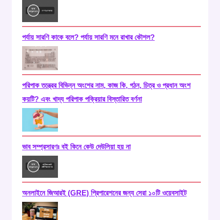
পর্যায় সারণি কাকে বলে? পর্যায় সারণি মনে রাখার কৌশল?
পরিপাক তন্ত্রের বিভিন্ন অংশের নাম, কাজ কি, গঠন, চিত্র ও প্রধান অংশ
কয়টি? এবং খাদ্য পরিপাক পক্রিয়ার বিস্তারিত বর্ণনা
ভাব সম্প্রসারণঃ বই কিনে কেউ দেউলিয়া হয় না
অনলাইনে জিআরই (GRE) প্রিপারেশনের জন্য সেরা ১০টি ওয়েবসাইট