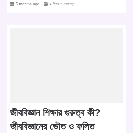
5 months ago
● শিক্ষা ও লেখাপড়া
জীববিজ্ঞান শিক্ষার গুরুত্ব কী?
জীববিজ্ঞানের ভৌত ও ফলিত