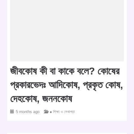
জীবকোষ কী বা কাকে বলে? কোষের
প্রকারভেদঃ আদিকোষ, প্রকৃত কোষ,
দেহকোষ, জননকোষ
5 months ago
● শিক্ষা ও লেখাপড়া