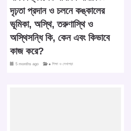
দৃঢ়তা প্রদান ও চলনে কঙ্কালের
ভূমিকা, অস্থি, তরুণাস্থি ও
অস্থিসন্ধি কি, কেন এবং কিভাবে
কাজ করে?
5 months ago
● শিক্ষা ও লেখাপড়া