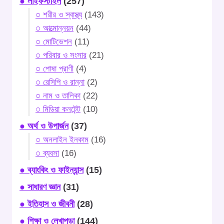
● লাইফস্টাইল
(257)
○ শরীর ও স্বাস্থ্য
(143)
○ আত্মোন্নয়ন
(44)
○ মোটিভেশন
(11)
○ পরিবার ও সংসার
(21)
○ পোষা প্রাণী
(4)
○ রেসিপি ও রান্না
(2)
○ নাম ও তালিকা
(22)
○ মিডিয়া কনটেন্ট
(10)
● অর্থ ও উপার্জন
(37)
○ অনলাইন ইনকাম
(16)
○ ব্যবসা
(16)
● ব্যাংকিং ও ফাইন্যান্স
(15)
● সাধারণ জ্ঞান
(31)
● ইতিহাস ও জীবনী
(28)
● শিক্ষা ও লেখাপড়া
(144)