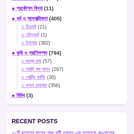
● প্রকৌশল বিদ্যা
(11)
● ধর্ম ও আধ্যাত্মিকতা
(405)
○ হিন্দুধর্ম
(21)
○ বৌদ্ধধর্ম
(1)
○ ইসলাম
(382)
● কৃষি ও প্রাণিসম্পদ
(794)
○ মৎস্য চাষ
(57)
○ গবাদি পশু পালন
(287)
○ পোল্ট্রি ফার্মিং
(30)
○ ফসল চাষাবাদ
(356)
● বিবিধ
(3)
RECENT POSTS
২০টি ছাগলের ঘাসের নামঃ পুষ্টি প্রদান এবং ছাগলকে খাওয়ানোর