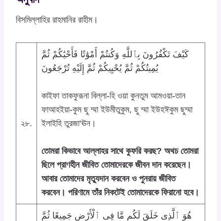
বিসমিল্লাহির রাহমানির রাহীম।
كَيْفَ تَكْفُرُونَ بِٱللَّهِ وَكُنتُمْ أَمْوَٰتًا فَأَحْيَٰكُمْ ثُمَّ
يُمِيتُكُمْ ثُمَّ يُحْيِيكُمْ ثُمَّ إِلَيْهِ تُرْجَعُونَ
কাইফা তাকফুরূনা বিল্লা-হি ওয়া কুনতুম আমওয়া-তান
ফাআহইয়া-কুম ছু ম্মা ইউমীতুকুম, ছু ম্মা ইউহঈকুম ছুম্মা
২৮.
ইলাইহি তুরজা‘ঊন।
তোমরা কিভাবে আল্লাহর সাথে কুফরি করছ? অথচ তোমরা
ছিলে প্রাণহীন জীবিত তোমাদেরকে জীবন দান করেছেন।
আবার তোমাদের মৃত্যুদান করবেন ও পুনরায় জীবিত
করবেন। পরিণামে তাঁর নিকটেই তোমাদেরকে ফিরানো হবে।
هُوَ ٱلَّذِى خَلَقَ لَكُم مَّا فِى ٱلْأَرْضِ جَمِيعًا ثُمَّ