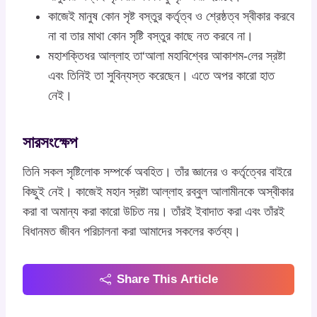
কাজেই মানুষ কোন সৃষ্ট বস্তুর কর্তৃত্ব ও শ্রেষ্ঠত্ব স্বীকার করবে
না বা তার মাথা কোন সৃষ্টি বস্তুর কাছে নত করবে না।
মহাশক্তিধর আল্লাহ তা‘আলা মহাবিশ্বের আকাশম-লের স্রষ্টা
এবং তিনিই তা সুবিন্যস্ত করেছেন। এতে অপর কারো হাত
নেই।
সারসংক্ষেপ
তিনি সকল সৃষ্টিলোক সম্পর্কে অবহিত। তাঁর জ্ঞানের ও কর্তৃত্বের বাইরে
কিছুই নেই। কাজেই মহান স্রষ্টা আল্লাহ রব্বুল আলামীনকে অস্বীকার
করা বা অমান্য করা কারো উচিত নয়। তাঁরই ইবাদাত করা এবং তাঁরই
বিধানমত জীবন পরিচালনা করা আমাদের সকলের কর্তব্য।
Share This Article