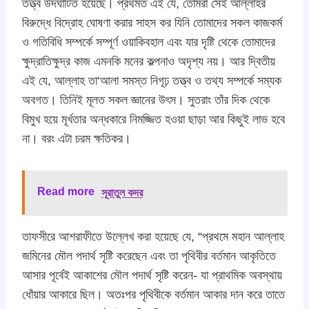
তত্ত্ব উদঘাটিত হয়েছে। প্রথমত এই যে, তোমরা সেই আল্লাহর
বিরুদ্ধে বিদ্রোহ ঘোষণা করার সাহস কর যিনি তোমাদের সকল কাজকর্ম
ও গতিবিধি সম্পর্কে সম্পূর্ণ ওয়াকিবহাল এবং যার দৃষ্টি থেকে তোমাদের
ক্ষুদ্রাতিক্ষুদ্র কাজ এমনকি মনের কল্পনাও অদৃশ্য নয়। আর দ্বিতীয়
এই যে, আল্লাহ তা‘আলা সমস্ত নিগূঢ় তত্ত্ব ও তথ্য সম্পর্কে সম্যক
অবগত। তিনিই মূলত সকল জ্ঞানের উৎস। সুতরাং তাঁর দিক থেকে
বিমুখ হয়ে মূর্খতার অন্ধকারে নিমজ্জিত হওয়া ছাড়া আর কিছুই লাভ হবে
না। বরং এটা চরম ক্ষতিকর।
Read more
সূরাতুল কদর
তাফসীরে আশরাফীতে উল্লেখ করা হয়েছে যে, “প্রথমে মহান আল্লাহ
জমিনের মৌল পদার্থ সৃষ্টি করেছেন এবং তা পৃথিবীর বর্তমান আকৃতিতে
আসার পূর্বেই আকাশের মৌল পদার্থ সৃষ্টি করেন- যা প্রাথমিক অবস্থায়
ধোঁয়ার আকারে ছিল। অতঃপর পৃথিবীকে বর্তমান আকার দান করে তাতে