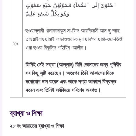
ٱسْتَوَىٰٓ إِلَى ٱلسَّمَآءِ فَسَوَّىٰهُنَّ سَبْعَ سَمَٰوَٰتٍ
وَهُوَ بِكُلِّ شَىْءٍ عَلِيمٌ
হুওয়াল্লাযী খালাকালাকুম মা-ফিল আরদিজামী‘আন ছু ম্মাছ
তাওয়াইলাছছামাই ফাছাওওয়া-হুন্না ছাব‘আ ছামা-ওয়া-তিওঁ
২৯.
ওয়া হুওয়া বিকুল্লি শাইয়িন ‘আলীম।
তিনিই সেই সত্তা (আল্লাহ) যিনি তোমাদের জন্য পৃথিবীর
সব কিছু সৃষ্টি করেছেন। অতঃপর তিনি আকাশের দিকে
মনোযোগ দান করেন এবং তাকে সপ্ত আকাশে বিন্যস্ত
করেন এবং তিনিই সর্ববিষয়ে সবিশেষ অবগত।
ব্যাখ্যা ও শিক্ষা
২৮ নং আয়াতের ব্যাখ্যা ও শিক্ষা