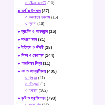
○ মিডিয়া কনটেন্ট
(10)
● অর্থ ও উপার্জন
(37)
○ অনলাইন ইনকাম
(16)
○ ব্যবসা
(16)
● ব্যাংকিং ও ফাইন্যান্স
(15)
● সাধারণ জ্ঞান
(31)
● ইতিহাস ও জীবনী
(28)
● শিক্ষা ও লেখাপড়া
(144)
● প্রকৌশল বিদ্যা
(11)
● ধর্ম ও আধ্যাত্মিকতা
(405)
○ হিন্দুধর্ম
(21)
○ বৌদ্ধধর্ম
(1)
○ ইসলাম
(382)
● কৃষি ও প্রাণিসম্পদ
(793)
○ মৎস্য চাষ
(57)