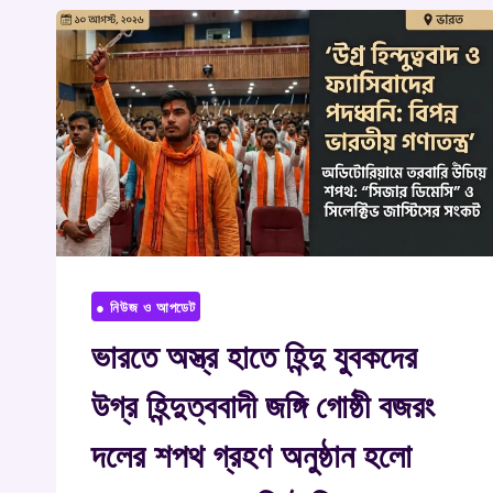
● নিউজ ও আপডেট
ভারতে অস্ত্র হাতে হিন্দু যুবকদের
উগ্র হিন্দুত্ববাদী জঙ্গি গোষ্ঠী বজরং
দলের শপথ গ্রহণ অনুষ্ঠান হলো