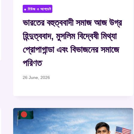
● নিউজ ও আপডেট
ভারতের বহুত্ববাদী সমাজ আজ উগ্র
হিন্দুত্ববাদ, মুসলিম বিদ্বেষী মিথ্যা
প্রোপাগান্ডা এবং বিভাজনের সমাজে
পরিণত
26 June, 2026