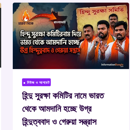
● নিউজ ও আপডেট
হিন্দু সুরক্ষা কমিটির নামে ভারত
থেকে আমদানি হচ্ছে উগ্র
হিন্দুত্ববাদ ও গেরুয়া সন্ত্রাস