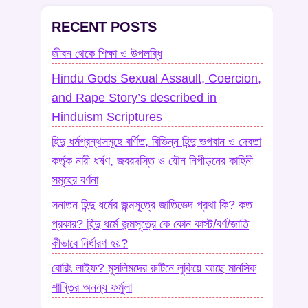
RECENT POSTS
জীবন থেকে শিক্ষা ও উপলব্ধি
Hindu Gods Sexual Assault, Coercion,
and Rape Story’s described in
Hinduism Scriptures
হিন্দু ধর্মগ্রন্থসমূহে বর্ণিত, বিভিন্ন হিন্দু ভগবান ও দেবতা
কর্তৃক নারী ধর্ষণ, জবরদস্তি ও যৌন নিপীড়নের কাহিনী
সমূহের বর্ণনা
সনাতন হিন্দু ধর্মের জন্মসূত্রে জাতিভেদ প্রথা কি? কত
প্রকার? হিন্দু ধর্মে জন্মসূত্রে কে কোন কাস্ট/বর্ণ/জাতি
কীভাবে নির্ধারণ হয়?
বোরিং লাইফ? মুসলিমদের রুটিনে লুকিয়ে আছে মানসিক
শান্তির অনন্য ফর্মুলা