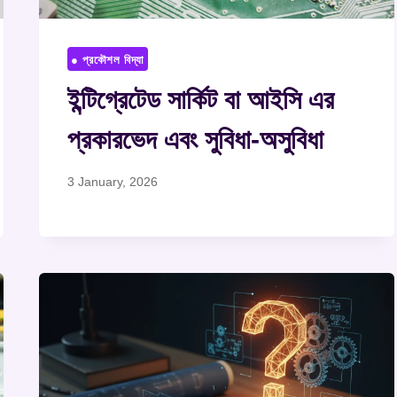
● প্রকৌশল বিদ্যা
ইন্টিগ্রেটেড সার্কিট বা আইসি এর
প্রকারভেদ এবং সুবিধা-অসুবিধা
3 January, 2026