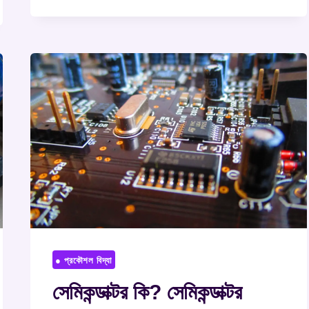
● প্রকৌশল বিদ্যা
সেমিকন্ডাক্টর কি? সেমিকন্ডাক্টর