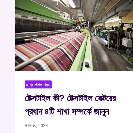
● প্রকৌশল বিদ্যা
টেক্সটাইল কী? টেক্সটাইল সেক্টরের
প্রধান ৪টি শাখা সম্পর্কে জানুন
9 May, 2026