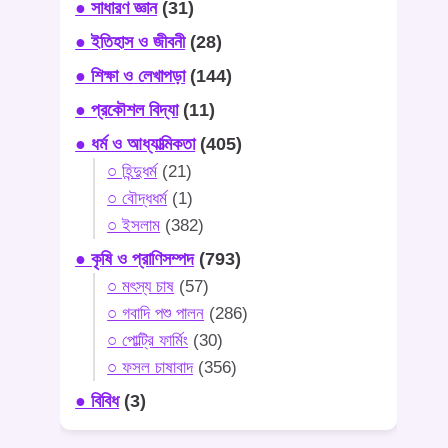
● সাধারণ জ্ঞান
(31)
● ইতিহাস ও জীবনী
(28)
● শিক্ষা ও লেখাপড়া
(144)
● প্রকৌশল বিদ্যা
(11)
● ধর্ম ও আধ্যাত্মিকতা
(405)
○ হিন্দুধর্ম
(21)
○ বৌদ্ধধর্ম
(1)
○ ইসলাম
(382)
● কৃষি ও প্রাণিসম্পদ
(793)
○ মৎস্য চাষ
(57)
○ গবাদি পশু পালন
(286)
○ পোল্ট্রি ফার্মিং
(30)
○ ফসল চাষাবাদ
(356)
● বিবিধ
(3)