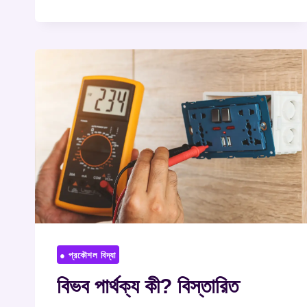
● প্রকৌশল বিদ্যা
বিভব পার্থক্য কী? বিস্তারিত