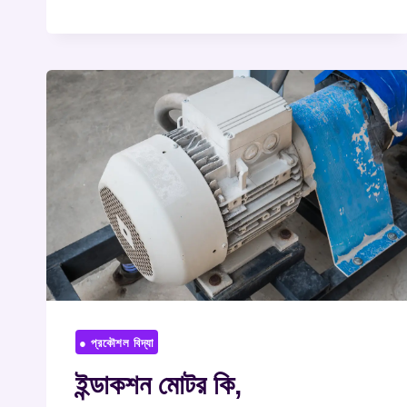
● প্রকৌশল বিদ্যা
ইন্ডাকশন মোটর কি,