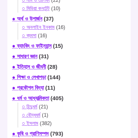
○ নাম ও তালিকা
(22)
○ মিডিয়া কনটেন্ট
(10)
● অর্থ ও উপার্জন
(37)
○ অনলাইন ইনকাম
(16)
○ ব্যবসা
(16)
● ব্যাংকিং ও ফাইন্যান্স
(15)
● সাধারণ জ্ঞান
(31)
● ইতিহাস ও জীবনী
(28)
● শিক্ষা ও লেখাপড়া
(144)
● প্রকৌশল বিদ্যা
(11)
● ধর্ম ও আধ্যাত্মিকতা
(405)
○ হিন্দুধর্ম
(21)
○ বৌদ্ধধর্ম
(1)
○ ইসলাম
(382)
● কৃষি ও প্রাণিসম্পদ
(793)