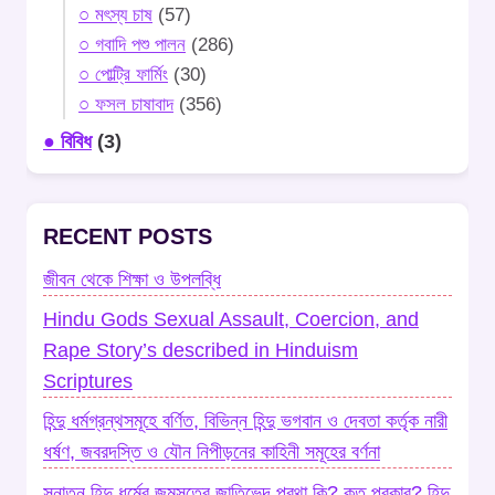
○ মৎস্য চাষ
(57)
○ গবাদি পশু পালন
(286)
○ পোল্ট্রি ফার্মিং
(30)
○ ফসল চাষাবাদ
(356)
● বিবিধ
(3)
RECENT POSTS
জীবন থেকে শিক্ষা ও উপলব্ধি
Hindu Gods Sexual Assault, Coercion, and
Rape Story’s described in Hinduism
Scriptures
হিন্দু ধর্মগ্রন্থসমূহে বর্ণিত, বিভিন্ন হিন্দু ভগবান ও দেবতা কর্তৃক নারী
ধর্ষণ, জবরদস্তি ও যৌন নিপীড়নের কাহিনী সমূহের বর্ণনা
সনাতন হিন্দু ধর্মের জন্মসূত্রে জাতিভেদ প্রথা কি? কত প্রকার? হিন্দু