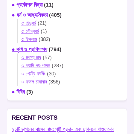
● প্রকৌশল বিদ্যা
(11)
● ধর্ম ও আধ্যাত্মিকতা
(405)
○ হিন্দুধর্ম
(21)
○ বৌদ্ধধর্ম
(1)
○ ইসলাম
(382)
● কৃষি ও প্রাণিসম্পদ
(794)
○ মৎস্য চাষ
(57)
○ গবাদি পশু পালন
(287)
○ পোল্ট্রি ফার্মিং
(30)
○ ফসল চাষাবাদ
(356)
● বিবিধ
(3)
RECENT POSTS
২০টি ছাগলের ঘাসের নামঃ পুষ্টি প্রদান এবং ছাগলকে খাওয়ানোর