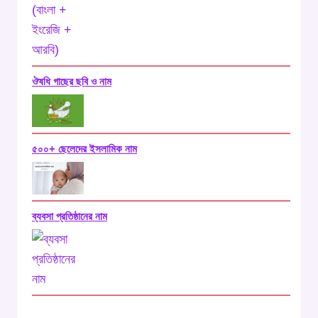
ঔষধি গাছের ছবি ও নাম
৫০০+ ছেলেদের ইসলামিক নাম
ব্যবসা প্রতিষ্ঠানের নাম