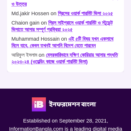
ও উত্তর
Md.jakir Hossen
on
গ্রিসের ওয়ার্ক পারমিট ভিসা ২০২৫
Chaion gain
on
গ্রিস সাইপ্রাসে ওয়ার্ক পারমিট ও স্টুডেন্ট
ভিসাতে আসার সম্পূর্ণ প্রক্রিয়া ২০২৫
Muhammad Hossain
on
এই ৫টি বিষয় যখন একসাথে
মিলে যাবে, কেবল তখনই আপনি বিদেশ যেতে পারবেন
আরিফুল ইসলাম
on
বেসরকারিভাবে দক্ষিণ কোরিয়ায় আসার পদ্ধতি
২০২৩-২৪ (ওয়েল্ডিং কাজে ওয়ার্ক পারমিট ভিসা)
Established on September 28, 2021,
InformationBangla.com is a leading digital media