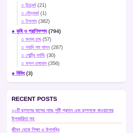
○ হিন্দুধর্ম
(21)
○ বৌদ্ধধর্ম
(1)
○ ইসলাম
(382)
● কৃষি ও প্রাণিসম্পদ
(794)
○ মৎস্য চাষ
(57)
○ গবাদি পশু পালন
(287)
○ পোল্ট্রি ফার্মিং
(30)
○ ফসল চাষাবাদ
(356)
● বিবিধ
(3)
RECENT POSTS
২০টি ছাগলের ঘাসের নামঃ পুষ্টি প্রদান এবং ছাগলকে খাওয়ানোর
উপকারিতা সহ
জীবন থেকে শিক্ষা ও উপলব্ধি