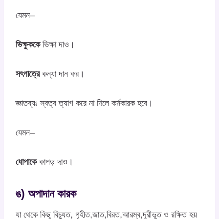
যেমন–
ভিক্ষুককে
ভিক্ষা দাও।
সৎপাত্রে
কন্যা দান কর।
জ্ঞাতব্যঃ স্বত্ব ত্যাগ করে না দিলে কর্মকারক হবে।
যেমন–
ধোপাকে
কাপড় দাও।
ঙ) অপাদান কারক
যা থেকে কিছু বিচ্যুত, গৃহীত,জাত,বিরত,আরম্ব,দূরীভূত ও রক্ষিত হয়