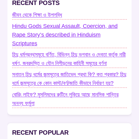
RECENT POSTS
জীবন থেকে শিক্ষা ও উপলব্ধি
Hindu Gods Sexual Assault, Coercion, and
Rape Story’s described in Hinduism
Scriptures
হিন্দু ধর্মগ্রন্থসমূহে বর্ণিত, বিভিন্ন হিন্দু ভগবান ও দেবতা কর্তৃক নারী
ধর্ষণ, জবরদস্তি ও যৌন নিপীড়নের কাহিনী সমূহের বর্ণনা
সনাতন হিন্দু ধর্মের জন্মসূত্রে জাতিভেদ প্রথা কি? কত প্রকার? হিন্দু
ধর্মে জন্মসূত্রে কে কোন কাস্ট/বর্ণ/জাতি কীভাবে নির্ধারণ হয়?
বোরিং লাইফ? মুসলিমদের রুটিনে লুকিয়ে আছে মানসিক শান্তির
অনন্য ফর্মুলা
RECENT POPULAR