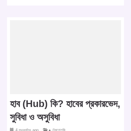
হাব (Hub) কি? হাবের প্রকারভেদ,
সুবিধা ও অসুবিধা
4 months ago
● টেকনোলজি