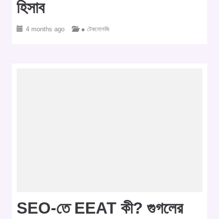
হিসাব
4 months ago
● টেকনোলজি
SEO-তে EEAT কী? গুগলের