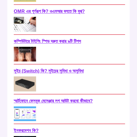
OMR এর পূর্ণরূপ কি? ওএমআর বলতে কি বুঝ?
কম্পিউটারে টাইপিং স্পিড দ্রুত করার ৯টি টিপস
সুইচ (Switch) কি? সুইচের সুবিধা ও অসুবিধা
স্মার্টফোনে ফেসবুক মেসেঞ্জার লগ আউট করবো কীভাবে?
ইনফরমেশন কি?