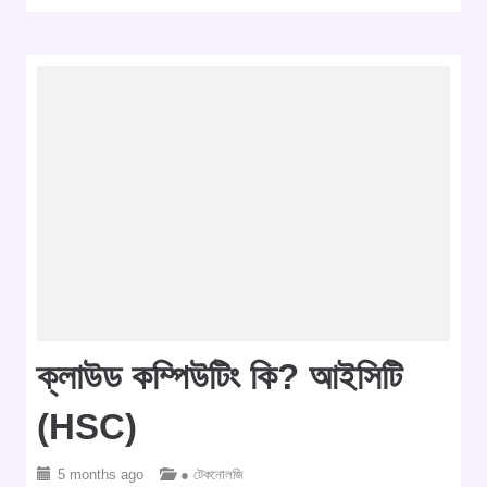
ক্লাউড কম্পিউটিং কি? আইসিটি
(HSC)
5 months ago
● টেকনোলজি