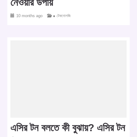
নেওয়ার উপায়
10 months ago
● টেকনোলজি
এসির টন বলতে কী বুঝায়? এসির টন