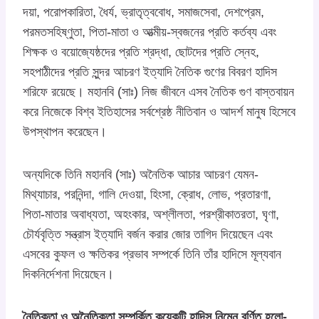
দয়া, পরোপকারিতা, ধৈর্য, ভ্রাতৃত্ববোধ, সমাজসেবা, দেশপ্রেম,
পরমতসহিষ্ণুতা, পিতা-মাতা ও আত্মীয়-স্বজনের প্রতি কর্তব্য এবং
শিক্ষক ও বয়োজ্যেষ্ঠদের প্রতি শ্রদ্ধা, ছোটদের প্রতি স্নেহ,
সহপাঠীদের প্রতি সুন্দর আচরণ ইত্যাদি নৈতিক গুণের বিবরণ হাদিস
শরিফে রয়েছে। মহানবি (সাঃ) নিজ জীবনে এসব নৈতিক গুণ বাস্তবায়ন
করে নিজেকে বিশ্ব ইতিহাসের সর্বশ্রেষ্ঠ নীতিবান ও আদর্শ মানুষ হিসেবে
উপস্থাপন করেছেন।
অন্যদিকে তিনি মহানবি (সাঃ) অনৈতিক আচার আচরণ যেমন-
মিথ্যাচার, পরনিন্দা, গালি দেওয়া, হিংসা, ক্রোধ, লোভ, প্রতারণা,
পিতা-মাতার অবাধ্যতা, অহংকার, অশ্লীলতা, পরশ্রীকাতরতা, ঘৃণা,
চৌর্যবৃত্তি সন্ত্রাস ইত্যাদি বর্জন করার জোর তাগিদ দিয়েছেন এবং
এসবের কুফল ও ক্ষতিকর প্রভাব সম্পর্কে তিনি তাঁর হাদিসে মূল্যবান
দিকনির্দেশনা দিয়েছেন।
নৈতিকতা ও অনৈতিকতা সম্পর্কিত কয়েকটি হাদিস নিম্নে বর্ণিত হলো-