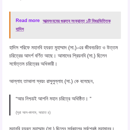
Read more
আত্মসংযমের গুরুত্ব সংক্রান্ত ১টি বিষয়ভিত্তিক
হাদিস
হাদিস শরিফে মহানবি হযরত মুহাম্মাদ (সা.)-এর জীবনচরিত ও উত্তম
চরিত্রের আদর্শ বর্ণিত আছে। আমাদের প্রিয়নবি (সা.) ছিলেন
সর্বোত্তম চরিত্রের অধিকারী।
আল্লাহ তাআলা স্বয়ং রাসুলুল্লাহ (সা.) কে বলেছেন,
“আর নিশ্চয়ই আপনি মহান চরিত্রে অধিষ্ঠিত। ”
(সূরা আল-কালাম, আয়াত ৪)
মহানবি হযরত মুহাম্মাদ (সা.) ছিলেন সর্বকালের সর্বশ্রেষ্ঠ মহামানব।