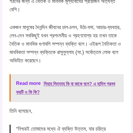
গঠনের জন্য এ নৈতিক ও মানবিক মূল্যবোধের প্রয়োজন অত্যন্ত
বেশি।
একজন মানুষের দৈনন্দিন জীবনের চাল-চলন, উঠা-বসা, আচার-ব্যবহার,
লেন-দেন সবকিছুই যখন প্রশংসনীয় ও গ্রহণযোগ্য হয় তখন তাকে
নৈতিক ও মানবিক গুণাবলি সম্পন্ন ব্যক্তি বলে। এইরূপ নৈতিকতা ও
মানবিকতা সম্পন্ন ব্যক্তিকে রাসুলুল্লাহ (সা.) সর্বোত্তম লোক বলে
অভিহিত করেছেন।
Read more
সিহাহ সিত্তাহ কি বা কাকে বলে? এ হাদিস গ্রন্থ
কয়টি ও কি কি?
তিনি বলেছেন,
“নিশ্চয়ই তোমাদের মধ্যে ঐ ব্যক্তি উত্তম, যার চরিত্র