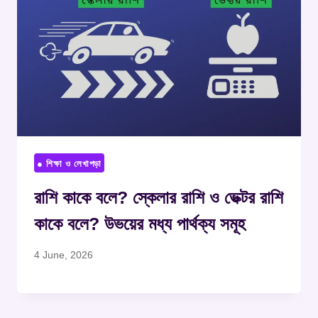
● শিক্ষা ও লেখাপড়া
রাশি কাকে বলে? স্কেলার রাশি ও ভেক্টর রাশি
কাকে বলে? উভয়ের মধ্য পার্থক্য সমূহ
4 June, 2026