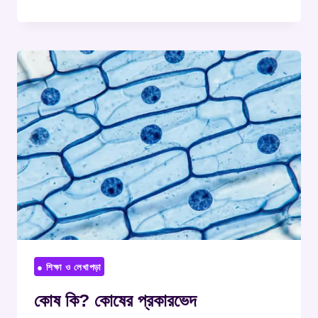
● শিক্ষা ও লেখাপড়া
কোষ কি? কোষের প্রকারভেদ