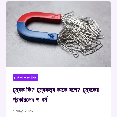
● শিক্ষা ও লেখাপড়া
চুম্বক কি? চুম্বকত্ব কাকে বলে? চুম্বকের
প্রকারভেদ ও ধর্ম
4 May, 2026