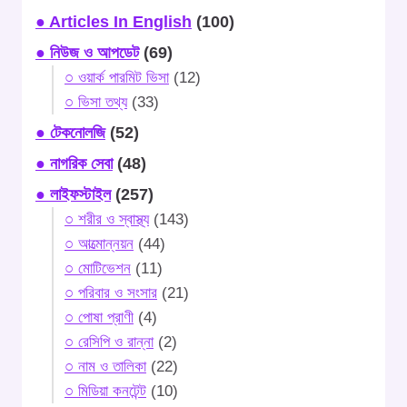
● Articles In English
(100)
● নিউজ ও আপডেট
(69)
○ ওয়ার্ক পারমিট ভিসা
(12)
○ ভিসা তথ্য
(33)
● টেকনোলজি
(52)
● নাগরিক সেবা
(48)
● লাইফস্টাইল
(257)
○ শরীর ও স্বাস্থ্য
(143)
○ আত্মোন্নয়ন
(44)
○ মোটিভেশন
(11)
○ পরিবার ও সংসার
(21)
○ পোষা প্রাণী
(4)
○ রেসিপি ও রান্না
(2)
○ নাম ও তালিকা
(22)
○ মিডিয়া কনটেন্ট
(10)