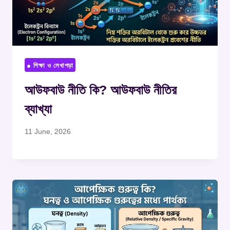
● শিক্ষা ও লেখাপড়া
আউফবাউ নীতি কি? আউফবাউ নীতির
ব্যাখ্যা
11 June, 2026