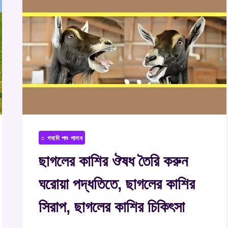
○ গবাদি পশু পালন
ছাগলের কাশির ঔষধ তৈরি করুন
ঘরোয়া পদ্ধতিতে, ছাগলের কাশির
সিরাপ, ছাগলের কাশির চিকিৎসা