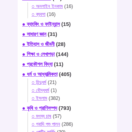
○ অনলাইন ইনকাম
(16)
○ ব্যবসা
(16)
● ব্যাংকিং ও ফাইন্যান্স
(15)
● সাধারণ জ্ঞান
(31)
● ইতিহাস ও জীবনী
(28)
● শিক্ষা ও লেখাপড়া
(144)
● প্রকৌশল বিদ্যা
(11)
● ধর্ম ও আধ্যাত্মিকতা
(405)
○ হিন্দুধর্ম
(21)
○ বৌদ্ধধর্ম
(1)
○ ইসলাম
(382)
● কৃষি ও প্রাণিসম্পদ
(793)
○ মৎস্য চাষ
(57)
○ গবাদি পশু পালন
(286)