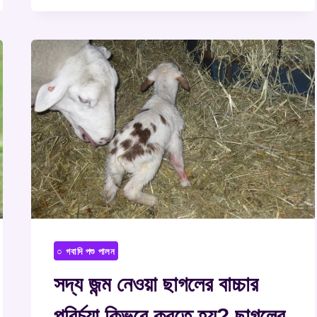
○ গবাদি পশু পালন
সদ্য জন্ম নেওয়া ছাগলের বাচ্চার
পরির্চযা কিভবে করতে হয়? ছাগলের