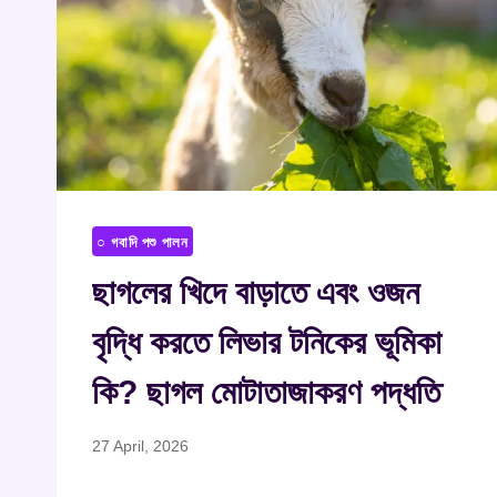
○ গবাদি পশু পালন
ছাগলের খিদে বাড়াতে এবং ওজন
বৃদ্ধি করতে লিভার টনিকের ভূমিকা
কি? ছাগল মোটাতাজাকরণ পদ্ধতি
27 April, 2026