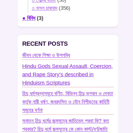
○ পোল্ট্রি ফার্মিং
(30)
○ ফসল চাষাবাদ
(356)
● বিবিধ
(3)
RECENT POSTS
জীবন থেকে শিক্ষা ও উপলব্ধি
Hindu Gods Sexual Assault, Coercion,
and Rape Story’s described in
Hinduism Scriptures
হিন্দু ধর্মগ্রন্থসমূহে বর্ণিত, বিভিন্ন হিন্দু ভগবান ও দেবতা
কর্তৃক নারী ধর্ষণ, জবরদস্তি ও যৌন নিপীড়নের কাহিনী
সমূহের বর্ণনা
সনাতন হিন্দু ধর্মের জন্মসূত্রে জাতিভেদ প্রথা কি? কত
প্রকার? হিন্দু ধর্মে জন্মসূত্রে কে কোন কাস্ট/বর্ণ/জাতি