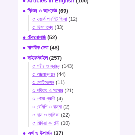
● Articles In English
(100)
● নিউজ ও আপডেট
(69)
○ ওয়ার্ক পারমিট ভিসা
(12)
○ ভিসা তথ্য
(33)
● টেকনোলজি
(52)
● নাগরিক সেবা
(48)
● লাইফস্টাইল
(257)
○ শরীর ও স্বাস্থ্য
(143)
○ আত্মোন্নয়ন
(44)
○ মোটিভেশন
(11)
○ পরিবার ও সংসার
(21)
○ পোষা প্রাণী
(4)
○ রেসিপি ও রান্না
(2)
○ নাম ও তালিকা
(22)
○ মিডিয়া কনটেন্ট
(10)
● অর্থ ও উপার্জন
(37)