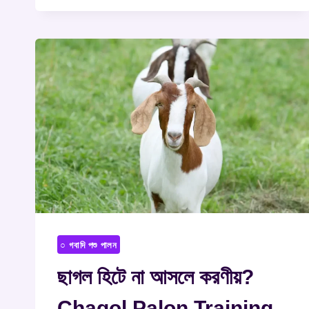
○ গবাদি পশু পালন
ছাগল হিটে না আসলে করণীয়?
Chagol Palon Training