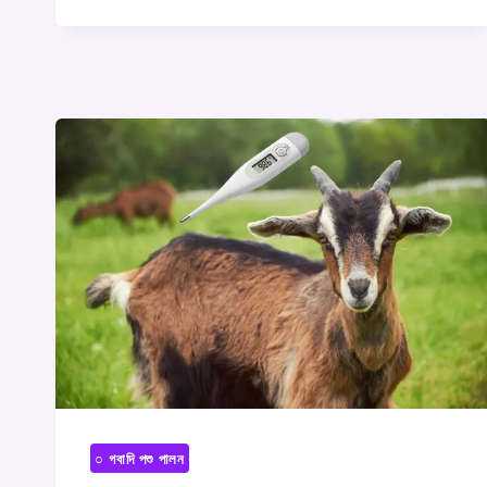
○ গবাদি পশু পালন