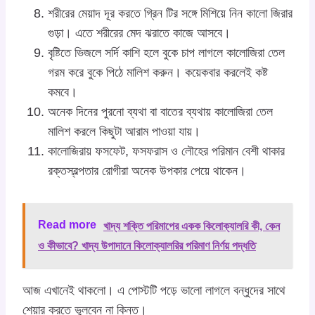
শরীরের মেয়াদ দূর করতে গ্রিন টির সঙ্গে মিশিয়ে নিন কালো জিরার
গুড়া। এতে শরীরের মেদ ঝরাতে কাজে আসবে।
বৃষ্টিতে ভিজলে সর্দি কাশি হলে বুকে চাপ লাগলে কালোজিরা তেল
গরম করে বুকে পিঠে মালিশ করুন। কয়েকবার করলেই কষ্ট
কমবে।
অনেক দিনের পুরনো ব্যথা বা বাতের ব্যথায় কালোজিরা তেল
মালিশ করলে কিছুটা আরাম পাওয়া যায়।
কালোজিরায় ফসফেট, ফসফরাস ও লৌহের পরিমান বেশী থাকার
রক্তস্বল্পতার রোগীরা অনেক উপকার পেয়ে থাকেন।
Read more
খাদ্য শক্তি পরিমাপের একক কিলোক্যালরি কী, কেন
ও কীভাবে? খাদ্য উপাদানে কিলোক্যালরির পরিমাণ নির্ণয় পদ্ধতি
আজ এখানেই থাকলো। এ পোস্টটি পড়ে ভালো লাগলে বন্ধুদের সাথে
শেয়ার করতে ভুলবেন না কিন্ত।