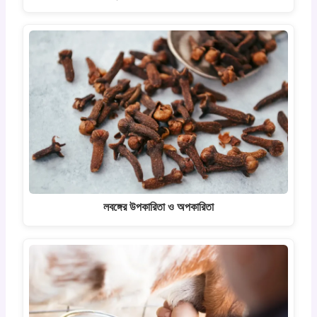
লবঙ্গের উপকারিতা ও অপকারিতা