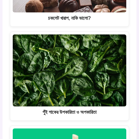
চকলেট খারাপ, নাকি ভালো?
পুঁই শাকের উপকারিতা ও অপকারিতা