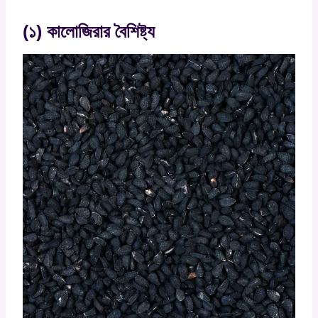
(১) কালোজিরার বৈশিষ্ট্য