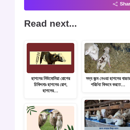
Shar
Read next...
ছাগলের নিউমোনিয়া রোগের
সদ্য জন্ম নেওয়া ছাগলের বাচ্চা
চিকিৎসাঃ ছাগলের রোগ,
পরির্চযা কিভবে করতে…
ছাগলের…