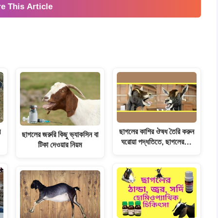
e This Article
র
ছাগলের কাশির ঔষধ তৈরি করুন
ছাগলের জরুরি কিছু ভ্যাকসিন বা
ঘরোয়া পদ্ধতিতে, ছাগলের…
টিকা দেওয়ার নিয়ম