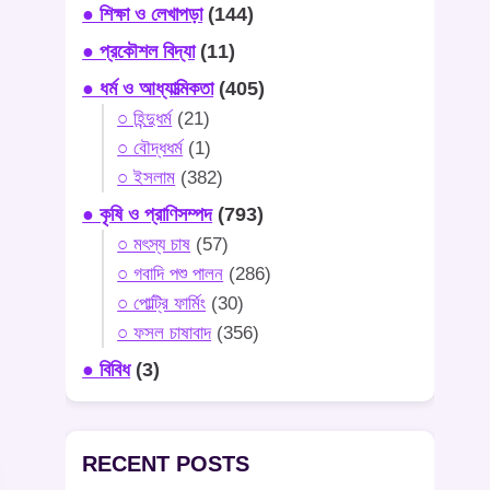
● শিক্ষা ও লেখাপড়া
(144)
● প্রকৌশল বিদ্যা
(11)
● ধর্ম ও আধ্যাত্মিকতা
(405)
○ হিন্দুধর্ম
(21)
○ বৌদ্ধধর্ম
(1)
○ ইসলাম
(382)
● কৃষি ও প্রাণিসম্পদ
(793)
○ মৎস্য চাষ
(57)
○ গবাদি পশু পালন
(286)
○ পোল্ট্রি ফার্মিং
(30)
○ ফসল চাষাবাদ
(356)
● বিবিধ
(3)
RECENT POSTS