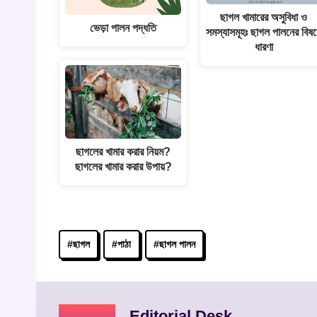
ছাগল খামারের অসুবিধা ও
ভেড়া পালন পদ্ধতি
সমস্যাসমূহঃ ছাগল পালনের বিষয
ধারণা
ছাগলের খামার করার নিয়ম?
ছাগলের খামার করার উপায়?
Post
#
ছাগল
#
পাঠা
#
ছাগল পালন
Tags:
Editorial Desk