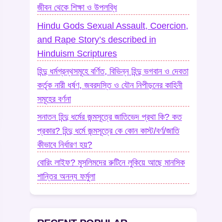
জীবন থেকে শিক্ষা ও উপলব্ধি
Hindu Gods Sexual Assault, Coercion,
and Rape Story’s described in
Hinduism Scriptures
হিন্দু ধর্মগ্রন্থসমূহে বর্ণিত, বিভিন্ন হিন্দু ভগবান ও দেবতা
কর্তৃক নারী ধর্ষণ, জবরদস্তি ও যৌন নিপীড়নের কাহিনী
সমূহের বর্ণনা
সনাতন হিন্দু ধর্মের জন্মসূত্রে জাতিভেদ প্রথা কি? কত
প্রকার? হিন্দু ধর্মে জন্মসূত্রে কে কোন কাস্ট/বর্ণ/জাতি
কীভাবে নির্ধারণ হয়?
বোরিং লাইফ? মুসলিমদের রুটিনে লুকিয়ে আছে মানসিক
শান্তির অনন্য ফর্মুলা