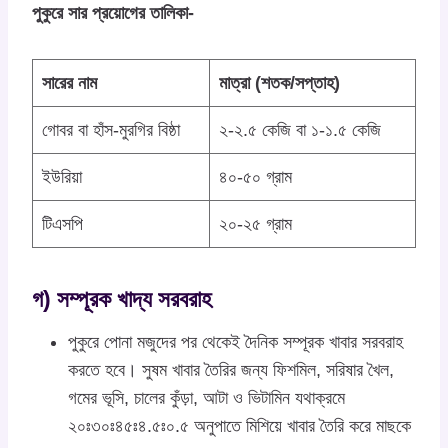
পুকুরে সার প্রয়োগের তালিকা-
সারের নাম
মাত্রা (শতক/সপ্তাহ)
গোবর বা হাঁস-মুরগির বিষ্ঠা
২-২.৫ কেজি বা ১-১.৫ কেজি
ইউরিয়া
৪০-৫০ গ্রাম
টিএসপি
২০-২৫ গ্রাম
গ) সম্পূরক খাদ্য সরবরাহ
পুকুরে পোনা মজুদের পর থেকেই দৈনিক সম্পূরক খাবার সরবরাহ
করতে হবে। সুষম খাবার তৈরির জন্য ফিশমিল, সরিষার খৈল,
গমের ভূসি, চালের কুঁড়া, আটা ও ভিটামিন যথাক্রমে
২০ঃ৩০ঃ৪৫ঃ৪.৫ঃ০.৫ অনুপাতে মিশিয়ে খাবার তৈরি করে মাছকে