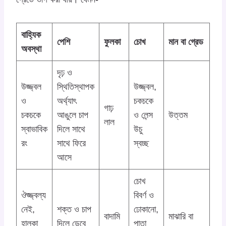
বাহ্যিক
পেশি
ফুলকা
চোখ
মান বা গ্রেড
অবস্থা
দৃঢ় ও
উজ্জ্বল
স্থিতিস্থাপক
উজ্জ্বল,
ও
অর্থ্যাৎ
চকচকে
গাঢ়
চকচকে
আঙুলে চাপ
ও লেন্স
উত্তম
লাল
স্বাভাবিক
দিলে সাথে
উচু
রং
সাথে ফিরে
স্বচ্ছ
আসে
চোখ
ঔজ্জ্বল্য
বিবর্ণ ও
নেই,
শক্ত ও চাপ
ঢোকানো,
বাদামি
মাঝারি বা
হালকা
দিলে ডেবে
পাতা