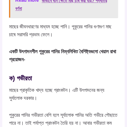
Read more
কীভাবে ধান ক্ষেতে মাছ চাষ করা যায়? পদ্ধতির
বর্ণনা
মাছের জীবনধারণের মাধ্যম হচ্ছে পানি। পুকুরের পানির গুণাগুণ মাছ
চাষে সরাসরি প্রভাব ফেলে।
একটি উৎপাদনশীল পুকুরের পানির নিম্নলিখিত বৈশিষ্ট্যগুলো খেয়াল রাখা
প্রয়োজন-
ক) গভীরতা
মাছের প্রাকৃতিক খাদ্য হচ্ছে গ্রাংকটন। এটি উৎপাদনের জন্য
সুর্যালোক দরকার।
পুকুরের পানির গভীরতা বেশি হলে সূর্যালোক পানির অতি গভীরে পৌছাতে
পারে না। তাই পর্যাপ্ত প্রাংকটন তৈরি হয় না। আবার গভীরতা কম