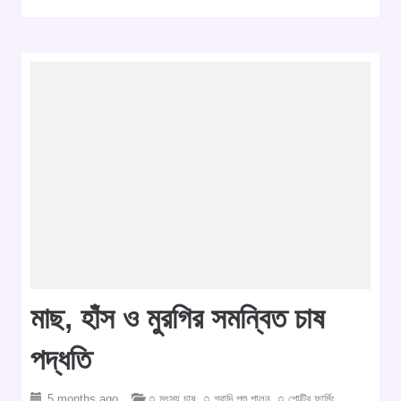
মাছ, হাঁস ও মুরগির সমন্বিত চাষ
পদ্ধতি
5 months ago
○ মৎস্য চাষ
,
○ গবাদি পশু পালন
,
○ পোল্ট্রি ফার্মিং