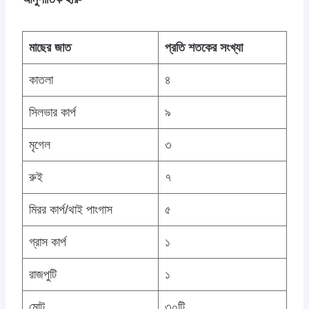
মাছের জাত
প্রতি শতকের সংখ্যা
কাতলা
৪
সিলভার কার্প
৯
মৃগেল
৩
রুই
৭
মিরর কার্প/থাই পাংগাস
৫
গ্রাস কার্প
১
রাজপুটি
১
মোট
৩০টি