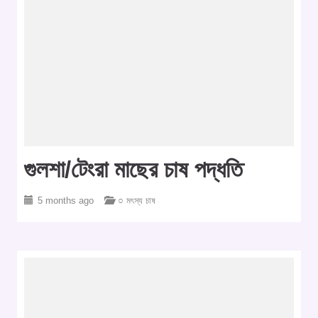
গুলশা/টেংরা মাছের চাষ পদ্ধতি
5 months ago
○ মৎস্য চাষ