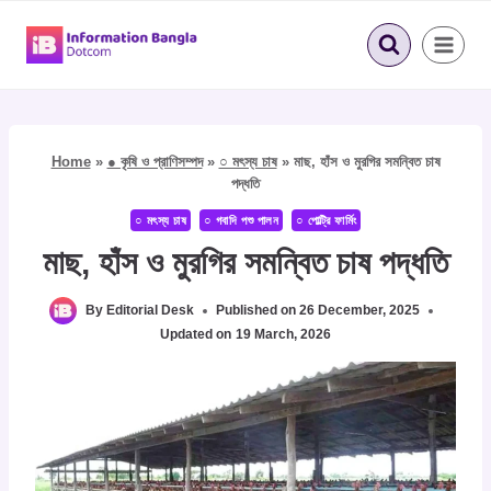
Skip
to
content
Home
»
● কৃষি ও প্রাণিসম্পদ
»
○ মৎস্য চাষ
»
মাছ, হাঁস ও মুরগির সমন্বিত চাষ
পদ্ধতি
○ মৎস্য চাষ
○ গবাদি পশু পালন
○ পোল্ট্রি ফার্মিং
মাছ, হাঁস ও মুরগির সমন্বিত চাষ পদ্ধতি
By
Editorial Desk
Published on
26 December, 2025
Updated on
19 March, 2026