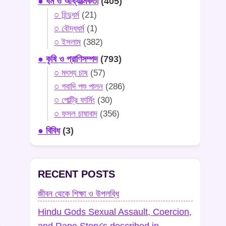
● ধর্ম ও আধ্যাত্মিকতা
(405)
○ হিন্দুধর্ম
(21)
○ বৌদ্ধধর্ম
(1)
○ ইসলাম
(382)
● কৃষি ও প্রাণিসম্পদ
(793)
○ মৎস্য চাষ
(57)
○ গবাদি পশু পালন
(286)
○ পোল্ট্রি ফার্মিং
(30)
○ ফসল চাষাবাদ
(356)
● বিবিধ
(3)
RECENT POSTS
জীবন থেকে শিক্ষা ও উপলব্ধি
Hindu Gods Sexual Assault, Coercion,
and Rape Story’s described in