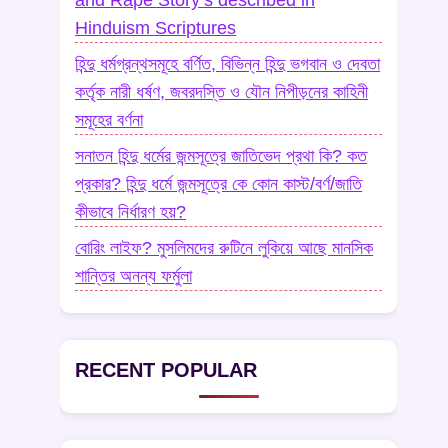
Hinduism Scriptures
হিন্দু ধর্মগ্রন্থসমূহে বর্ণিত, বিভিন্ন হিন্দু ভগবান ও দেবতা
কর্তৃক নারী ধর্ষণ, জবরদস্তি ও যৌন নিপীড়নের কাহিনী
সমূহের বর্ণনা
সনাতন হিন্দু ধর্মের জন্মসূত্রে জাতিভেদ প্রথা কি? কত
প্রকার? হিন্দু ধর্মে জন্মসূত্রে কে কোন কাস্ট/বর্ণ/জাতি
কীভাবে নির্ধারণ হয়?
বোরিং লাইফ? মুসলিমদের রুটিনে লুকিয়ে আছে মানসিক
শান্তির অনন্য ফর্মুলা
RECENT POPULAR