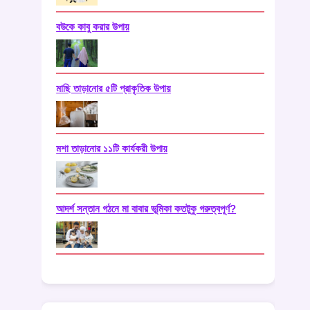
বউকে কাবু করার উপায়
মাছি তাড়ানোর ৫টি প্রাকৃতিক উপায়
মশা তাড়ানোর ১১টি কার্যকরী উপায়
আদর্শ সন্তান গঠনে মা বাবার ভূমিকা কতটুকু গরুত্বপূর্ণ?