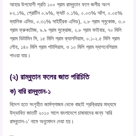
আহার উপযোগী প্রতি ১০০ গ্রাম রাম্বুতান ফলে জলীয় অংশ
৮২.১%, প্রোটিন ০.৯%, ফ্যাট ০.১%, ০.০৩% আঁশ, ০.০৫%
ম্যালিক এসিড, ০.৩১% সাইট্রিক এসিড), ২.৮ গ্রাম গ্লুকোজ, ৩.০
গ্রাম ফ্রুকটোজ, ৯.৯ গ্রাম সুক্রোজ, ২.৮ গ্রাম ফাইবার, ৭০ মিলি
গ্রাম ভিটামিন সি, ১৫ মিলি গ্রাম ক্যালসিয়াম, ০.১-২.৫ মিলি গ্রাম
লৌহ, ১৪০ মিলি গ্রাম পটাসিয়াম, ও ১০ মিলি গ্রাম ম্যাগনেশিয়াম
পাওয়া যায়।
(২) রাম্বুতান ফলের জাত পরিচিতি
ক) বারি রাম্বুতান-১
বিদেশ হতে সংগৃহীত জার্মপ্লাজম থেকে বাছাই প্রক্রিয়ার মাধ্যমে
উদ্ভাবিত জাতটি ২০১০ সালে বাংলাদেশে চাষাবাদের জন্য ‘বারি
রাম্বুতান-১’ নামে অনুমোদন দেয়া হয়।