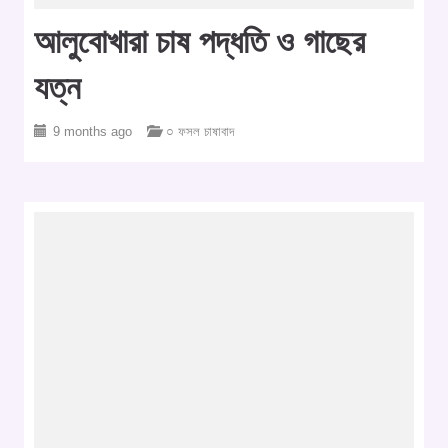
আলুবোখারা চাষ পদ্ধতি ও গাছের
যত্ন
9 months ago
○ ফসল চাষাবাদ