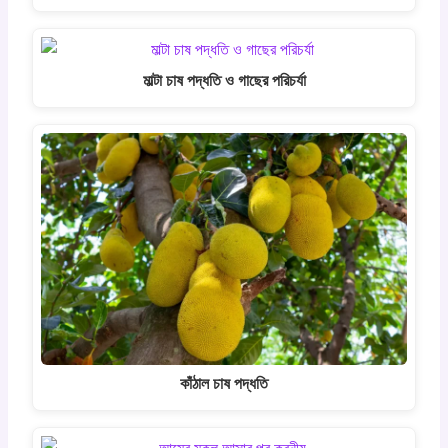
মাল্টা চাষ পদ্ধতি ও গাছের পরিচর্যা
কাঁঠাল চাষ পদ্ধতি