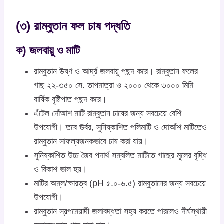
(৩) রাম্বুতান ফল চাষ পদ্ধতি
ক) জলবায়ু ও মাটি
রাম্বুতান উষ্ণ ও আর্দ্র জলবায়ু পছন্দ করে। রাম্বুতান ফলের
গাছ ২২-৩৫০ সে. তাপমাত্রা ও ২০০০ থেকে ৩০০০ মিমি
বার্ষিক বৃষ্টিপাত পছন্দ করে।
এঁটেল দোঁআশ মাটি রাম্বুতান চাষের জন্য সবচেয়ে বেশি
উপযোগী। তবে ঊর্বর, সুনিষ্কাশিত পলিমাটি ও দোআঁশ মাটিতেও
রাম্বুতান সাফল্যজনকভাবে চাষ করা যায়।
সুনিষ্কাশিত উচ্চ জৈব পদার্থ সম্বলিত মাটিতে গাছের মূলের বৃদ্ধি
ও বিকাশ ভাল হয়।
মাটির অম্ল/ক্ষারত্ব (pH ৫.০-৬.৫) রাম্বুতানের জন্য সবচেয়ে
উপযোগী।
রাম্বুতান স্বল্পমেয়াদী জলাবদ্ধতা সহ্য করতে পারলেও দীর্ঘস্থায়ী