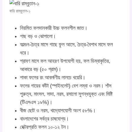
বারি রাম্বুতান-১
নিয়মিত ফলদানকারী উচ্চ ফলনশীল জাত।
গাছ বড় ও ঝোপালো।
ফাল্গুন-চৈত্র মাসে গাছে ফুল আসে, চৈত্র-বৈশাখ মাসে ফল
ধরে।
শ্রাবণ মাসে ফল আহরণ উপযোগী হয়, ফল ডিম্বাকৃতির,
আকারে বড় (৫০ গ্রাম)।
পাকা ফলের রং আকর্ষণীয় লালচে খয়েরি।
ফলের গায়ের কাঁটা (স্পাইনলেট) বেশ লম্বা ও নরম। শাঁস
পুরুত্ব, মাংসল, সাদা, নরম, রসালো সুগন্ধযুক্ত এবং মিষ্টি
(টিএসএস ১৯%)।
বীজ ছোট ও নরম, খাদ্যোপযোগী অংশ ৫৮%।
বাংলাদেশের সর্বত্র চাষযোগ্য।
হেক্টরপ্রতি ফলন ১০-১২ টন।