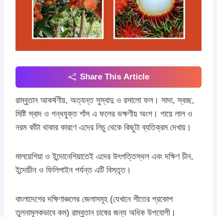
Share This Article
রাম্বুতান আকর্ষণীয়, অত্যন্ত সুস্বাদু ও রসালো ফল। সাদা, স্বচ্ছ,
মিষ্টি স্বাদ ও গন্ধযুক্ত শাঁস এ ফলের ভক্ষণীয় অংশ। গায়ে লাল ও
নরম কাঁটা থাকার কারণে এদের লিচু থেকে কিছুটা ব্যতিক্রম দেখায়।
মালয়েশিয়া ও ইন্দোনেশিয়াতেই এদের উৎপত্তিস্থল এবং দক্ষিণ চীন,
ইন্দোচীন ও ফিলিপাইন পর্যন্ত এটি বিস্তৃত।
বাংলাদেশের দক্ষিণাঞ্চলের জেলাসমূহ (যেখানে শীতের প্রকোপ
তুলনামূলকভাবে কম) রাম্বুতান চাষের জন্য অধিক উপযোগী।