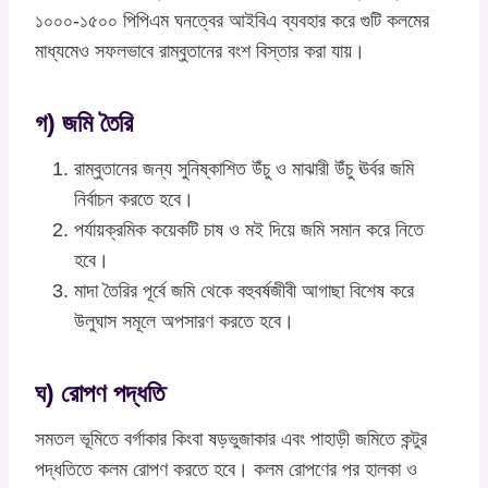
১০০০-১৫০০ পিপিএম ঘনত্বের আইবিএ ব্যবহার করে গুটি কলমের
মাধ্যমেও সফলভাবে রাম্বুতানের বংশ বিস্তার করা যায়।
গ) জমি তৈরি
রাম্বুতানের জন্য সুনিষ্কাশিত উঁচু ও মাঝারী উঁচু ঊর্বর জমি
নির্বাচন করতে হবে।
পর্যায়ক্রমিক কয়েকটি চাষ ও মই দিয়ে জমি সমান করে নিতে
হবে।
মাদা তৈরির পূর্বে জমি থেকে বহুবর্ষজীবী আগাছা বিশেষ করে
উলুঘাস সমূলে অপসারণ করতে হবে।
ঘ) রোপণ পদ্ধতি
সমতল ভূমিতে বর্গাকার কিংবা ষড়ভুজাকার এবং পাহাড়ী জমিতে কন্টুর
পদ্ধতিতে কলম রোপণ করতে হবে। কলম রোপণের পর হালকা ও