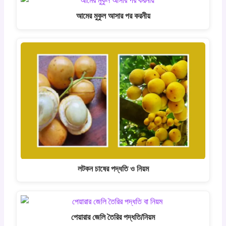
আমের মুকুল আসার পর করনীয়
লটকন চাষের পদ্ধতি ও নিয়ম
পেয়ারার জেলি তৈরির পদ্ধতি/নিয়ম