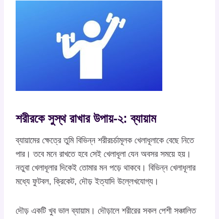
শরীরকে সুস্থ রাখার উপায়-২: ব্যায়াম
ব্যায়ামের ক্ষেত্রে তুমি বিভিন্ন শরীরচর্চামূলক খেলাধূলাকে বেছে নিতে
পার। তবে মনে রাখতে হবে সেই খেলাধূলা যেন অবসর সময়ে হয়।
নতুবা খেলাধূলার দিকেই তোমার মন পড়ে থাকবে। বিভিন্ন খেলাধূলার
মধ্যে ফুটবল, ক্রিকেট, দৌড় ইত্যাদি উল্লেখযোগ্য।
দৌড় একটি খুব ভাল ব্যায়াম। দৌড়ালে শরীরের সকল পেশী সঞ্চালিত