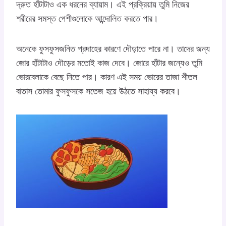
দ্রুত হাঁটাটাও এক ধরনের ব্যায়াম। এই প্রক্রিয়ায় তুমি নিজের
শরীরের সমস্ত পেশীগুলোকে আন্দোলিত করতে পার।
অনেকে ফুসফুসজনিত প্রদাহের কারণে দৌড়াতে পারে না। তাদের জন্য
জোর হাঁটাটাও দৌড়ের মতোই কাজ দেবে। জোরে হাঁটার জন্যেও তুমি
ভোরবেলাকে বেছে নিতে পার। কারণ এই সময় ভোরের তাজা শীতল
বাতাস তোমার ফুসফুসকে সতেজ হয়ে উঠতে সাহায্য করবে।