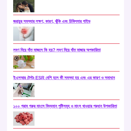
জরায়ুর সমস্যার লক্ষণ, কারণ, ঝুঁকি এবং চিকিৎসার গাইড
লবণ দিয়ে দাঁত মাজলে কি হয়? লবণ দিয়ে দাঁত মাজার অপকারিতা
ইএসআর টেস্টঃ ‍ESR বেশি হলে কী সমস্যা হয় এবং এর কারণ ও সমাধান
১০০ গ্রাম গরুর মাংসে বিদ্যমান পুষ্টিসমূহ ও মাংস খাওয়ার প্রধান উপকারিতা