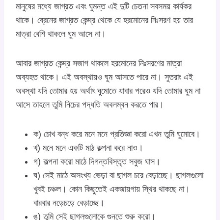
মানুষের মধ্যে জাগ্রত এবং ঘুমন্ত এই দুটি চেতনা সবসময় কার্যকর
থাকে। ব্রেনের জাগ্রত কেন্দ্র থেকে যে হরমোনের নিঃসরণ হয় তার
মাত্রা বেশি থাকলে ঘুম আসে না।
আবার জাগ্রত কেন্দ্র সজাগ থাকলে হরমোনের নিঃসরণের মাত্রা
অব্যহত থাকে। এই অবস্থায়ও ঘুম আসতে পারে না। সুতরাং এই
অবস্থা যদি তোমার হয় অর্থাৎ ঘুমোতে যাবার পরেও যদি তোমার ঘুম না
আসে তাহলে তুমি নিচের পদ্ধতি অবলম্বন করতে পার।
ক) চোখ বন্ধ করে মনে মনে প্রতিজ্ঞা করো এখন তুমি ঘুমোবে।
খ) মনে মনে একটি মাঠ কল্পনা করে নাও।
গ) কল্পনা করো মাঠে দিগন্তবিস্তৃত সবুজ ঘাস।
ঘ) সেই মাঠে অসংখ্য ভেড়া বা ছাগল চরে বেড়াচ্ছে। ছাগলগুলো
খুবই চঞ্চল। কোন কিছুতেই একজায়গায় স্থির থাকছে না।
বারবার নড়েচড়ে বেড়াচ্ছে।
ঙ) তুমি সেই ছাগলগুলোকে গুনতে শুরু করো।