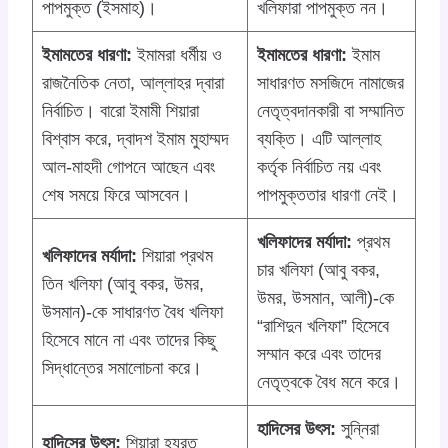
পাপমুক্ত (ইসমাহ)।
খলিফারা পাপমুক্ত নন।
ইমামতের ধারণা:
ইমামরা ধর্মীয় ও
ইমামতের ধারণা:
ইমাম
রাজনৈতিক নেতা, আল্লাহর দ্বারা
সাধারণত মসজিদে নামাজের
নির্বাচিত। বারো ইমামী শিয়ারা
নেতৃত্বদানকারী বা সম্মানিত
বিশ্বাস করে, দ্বাদশ ইমাম মুহাম্মদ
ব্যক্তি। এটি আল্লাহ
আল-মাহদী গোপনে আছেন এবং
কর্তৃক নির্বাচিত নয় এবং
শেষ সময়ে ফিরে আসবেন।
পাপমুক্ততার ধারণা নেই।
খলিফাদের মর্যাদা:
প্রথম
খলিফাদের মর্যাদা:
শিয়ারা প্রথম
চার খলিফা (আবু বকর,
তিন খলিফা (আবু বকর, উমর,
উমর, উসমান, আলী)-কে
উসমান)-কে সাধারণত বৈধ খলিফা
“রাশিদুন খলিফা” হিসেবে
হিসেবে মানে না এবং তাদের কিছু
সম্মান করে এবং তাদের
সিদ্ধান্তের সমালোচনা করে।
নেতৃত্বকে বৈধ মনে করে।
হাদিসের উৎস:
সুন্নিরা
হাদিসের উৎস:
শিয়ারা হযরত