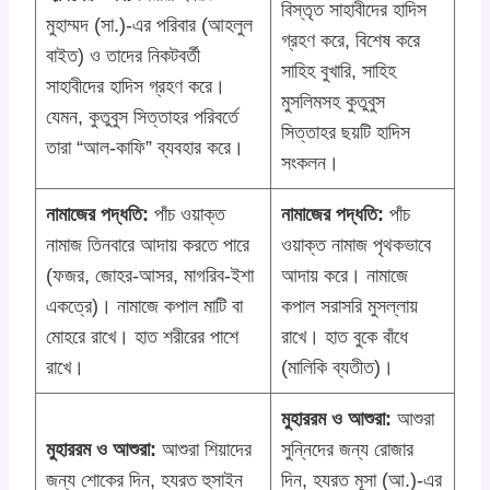
বিস্তৃত সাহাবীদের হাদিস
মুহাম্মদ (সা.)-এর পরিবার (আহলুল
গ্রহণ করে, বিশেষ করে
বাইত) ও তাদের নিকটবর্তী
সাহিহ বুখারি, সাহিহ
সাহাবীদের হাদিস গ্রহণ করে।
মুসলিমসহ কুতুবুস
যেমন, কুতুবুস সিত্তাহর পরিবর্তে
সিত্তাহর ছয়টি হাদিস
তারা “আল-কাফি” ব্যবহার করে।
সংকলন।
নামাজের পদ্ধতি:
পাঁচ ওয়াক্ত
নামাজের পদ্ধতি:
পাঁচ
নামাজ তিনবারে আদায় করতে পারে
ওয়াক্ত নামাজ পৃথকভাবে
(ফজর, জোহর-আসর, মাগরিব-ইশা
আদায় করে। নামাজে
একত্রে)। নামাজে কপাল মাটি বা
কপাল সরাসরি মুসল্লায়
মোহরে রাখে। হাত শরীরের পাশে
রাখে। হাত বুকে বাঁধে
রাখে।
(মালিকি ব্যতীত)।
মুহাররম ও আশুরা:
আশুরা
মুহাররম ও আশুরা:
আশুরা শিয়াদের
সুন্নিদের জন্য রোজার
জন্য শোকের দিন, হযরত হুসাইন
দিন, হযরত মূসা (আ.)-এর