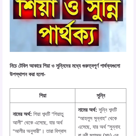
নিচে টেবিল আকারে শিয়া ও সুন্নিদের মধ্যে গুরুত্বপূর্ণ পার্থক্যগুলো
উপস্থাপন করা হলো-
শিয়া
সুন্নি
নামের অর্থ:
সুন্নি শব্দটি
নামের অর্থ:
শিয়া শব্দটি “শিয়াতু
“আহলুস সুন্নাহ” থেকে
আলী” থেকে এসেছে, যার অর্থ
এসেছে, যার অর্থ “সুন্নাহ
“আলীর অনুসারী”। তারা বিশ্বাস
বা নবী মুহাম্মদ (সাঃ) এর