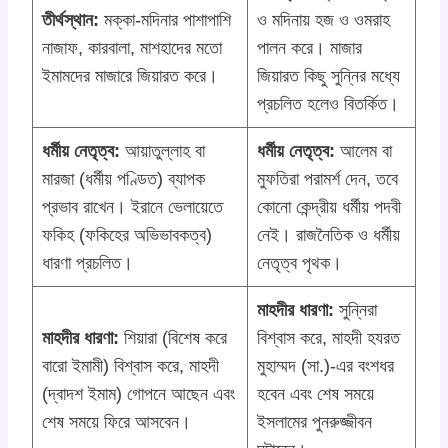
তীর্থস্থান:
মক্কা-মদিনার পাশাপাশি
ও মদিনায় হজ ও ওমরাহ
নাজাফ, কারবালা, মাশহাদের মতো
পালন করে। মাজার
ইমামদের মাজারে জিয়ারত করে।
জিয়ারত কিছু সুন্নির মধ্যে
প্রচলিত হলেও বিতর্কিত।
ধর্মীয় নেতৃত্ব:
আয়াতুল্লাহ বা
ধর্মীয় নেতৃত্ব:
আলেম বা
মারজা (ধর্মীয় পণ্ডিত) ব্যাপক
মুফতিরা পরামর্শ দেন, তবে
প্রভাব রাখেন। ইরানে ভেলায়েতে
কোনো কেন্দ্রীয় ধর্মীয় পদবী
ফকিহ (ফকিহের অভিভাবকত্ব)
নেই। রাজনৈতিক ও ধর্মীয়
ধারণা প্রচলিত।
নেতৃত্ব পৃথক।
মাহদীর ধারণা:
সুন্নিরা
মাহদীর ধারণা:
শিয়ারা (বিশেষ করে
বিশ্বাস করে, মাহদী হযরত
বারো ইমামী) বিশ্বাস করে, মাহদী
মুহাম্মদ (সা.)-এর বংশধর
(দ্বাদশ ইমাম) গোপনে আছেন এবং
হবেন এবং শেষ সময়ে
শেষ সময়ে ফিরে আসবেন।
ইসলামের পুনরুজ্জীবন