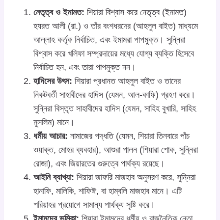
নেতৃত্ব ও ইমামত:
শিয়ারা বিশ্বাস করে নেতৃত্ব (ইমামত)
হযরত আলী (রা.) ও তাঁর বংশধরদের (আহলুল বাইত) মাধ্যমে
আল্লাহ কর্তৃক নির্বাচিত, এবং ইমামরা পাপমুক্ত। সুন্নিরা
বিশ্বাস করে খলিফা সম্প্রদায়ের মধ্যে যোগ্য ব্যক্তি হিসেবে
নির্বাচিত হন, এবং তারা পাপমুক্ত নন।
হাদিসের উৎস:
শিয়ারা প্রধানত আহলুল বাইত ও তাদের
নিকটবর্তী সাহাবীদের হাদিস (যেমন, আল-কাফি) গ্রহণ করে।
সুন্নিরা বিস্তৃত সাহাবীদের হাদিস (যেমন, সাহিহ বুখারি, সাহিহ
মুসলিম) মানে।
ধর্মীয় আচার:
নামাজের পদ্ধতি (যেমন, শিয়ারা তিনবারে পাঁচ
ওয়াক্ত, মোহর ব্যবহার), আশুরা পালন (শিয়ারা শোক, সুন্নিরা
রোজা), এবং জিয়ারতের গুরুত্বে পার্থক্য রয়েছে।
আইনি ব্যাখ্যা:
শিয়ারা জাফরি মাজহাব অনুসরণ করে, সুন্নিরা
হানাফি, মালিকি, শাফিঈ, বা হাম্বলি মাজহাব মানে। এটি
শরিয়াহর প্রয়োগে সামান্য পার্থক্য সৃষ্টি করে।
ইমামদের ভূমিকা:
শিয়ারা ইমামদের ধর্মীয় ও রাজনৈতিক নেতা