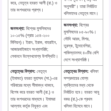
করে, নেতৃত্ব হযরত আলী (রা.) ও
অনুসারী”। তারা নির্বাচিত
তার বংশধরদের প্রাপ্য।
খলিফাদের নেতৃত্ব মানে।
জনসংখ্যা:
বিশ্বের
জনসংখ্যা:
বিশ্বের মুসলিমদের
মুসলিমদের ৮৫-৯০%।
১০-১৫% (প্রায় ১৫৪-২০০
সৌদি আরব, মিশর,
মিলিয়ন)। ইরান, ইরাক, বাহরাইন,
তুরস্ক, ইন্দোনেশিয়া,
আজারবাইজানে সংখ্যাগরিষ্ঠ;
পাকিস্তানসহ ৪০টির বেশি
লেবাননে উল্লেখযোগ্য উপস্থিতি।
দেশে সংখ্যাগরিষ্ঠ।
নেতৃত্বের বিশ্বাস:
নেতৃত্ব
নেতৃত্বের বিশ্বাস:
খলিফা
(ইমামত) হযরত মুহাম্মদ (সা.)-এর
সম্প্রদায়ের যোগ্য
পরিবারের মধ্যে সীমাবদ্ধ থাকবে,
ব্যক্তিদের মধ্য থেকে
বিশেষ করে হযরত আলী (রা.) ও
নির্বাচিত হবে। হযরত আবু
তার বংশধরদের মাধ্যমে। ইমামরা
বকর (রা.)-কে প্রথম
আল্লাহ কর্তৃক নিযুক্ত এবং
খলিফা হিসেবে মানে।