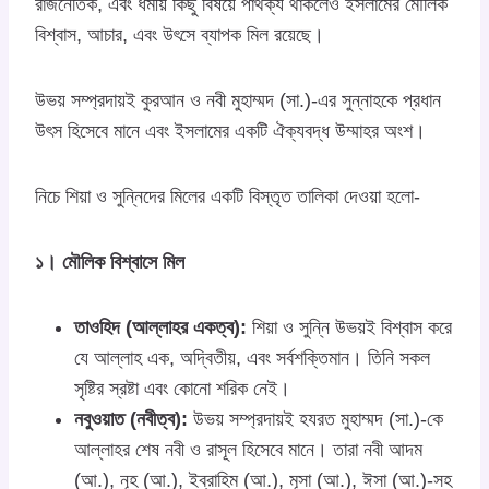
রাজনৈতিক, এবং ধর্মীয় কিছু বিষয়ে পার্থক্য থাকলেও ইসলামের মৌলিক
বিশ্বাস, আচার, এবং উৎসে ব্যাপক মিল রয়েছে।
উভয় সম্প্রদায়ই কুরআন ও নবী মুহাম্মদ (সা.)-এর সুন্নাহকে প্রধান
উৎস হিসেবে মানে এবং ইসলামের একটি ঐক্যবদ্ধ উম্মাহর অংশ।
নিচে শিয়া ও সুন্নিদের মিলের একটি বিস্তৃত তালিকা দেওয়া হলো-
১। মৌলিক বিশ্বাসে মিল
তাওহিদ (আল্লাহর একত্ব):
শিয়া ও সুন্নি উভয়ই বিশ্বাস করে
যে আল্লাহ এক, অদ্বিতীয়, এবং সর্বশক্তিমান। তিনি সকল
সৃষ্টির স্রষ্টা এবং কোনো শরিক নেই।
নবুওয়াত (নবীত্ব):
উভয় সম্প্রদায়ই হযরত মুহাম্মদ (সা.)-কে
আল্লাহর শেষ নবী ও রাসূল হিসেবে মানে। তারা নবী আদম
(আ.), নূহ (আ.), ইব্রাহিম (আ.), মূসা (আ.), ঈসা (আ.)-সহ