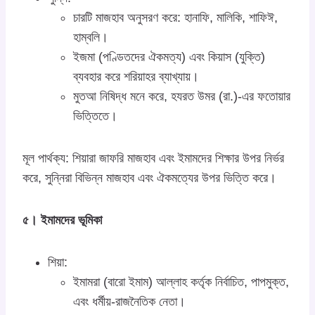
চারটি মাজহাব অনুসরণ করে: হানাফি, মালিকি, শাফিঈ,
হাম্বলি।
ইজমা (পণ্ডিতদের ঐকমত্য) এবং কিয়াস (যুক্তি)
ব্যবহার করে শরিয়াহর ব্যাখ্যায়।
মুতআ নিষিদ্ধ মনে করে, হযরত উমর (রা.)-এর ফতোয়ার
ভিত্তিতে।
মূল পার্থক্য: শিয়ারা জাফরি মাজহাব এবং ইমামদের শিক্ষার উপর নির্ভর
করে, সুন্নিরা বিভিন্ন মাজহাব এবং ঐকমত্যের উপর ভিত্তি করে।
৫। ইমামদের ভূমিকা
শিয়া:
ইমামরা (বারো ইমাম) আল্লাহ কর্তৃক নির্বাচিত, পাপমুক্ত,
এবং ধর্মীয়-রাজনৈতিক নেতা।