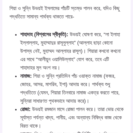
শিয়া ও সুন্নি উভয়ই ইসলামের পাঁচটি স্তম্ভ পালন করে, যদিও কিছু
পদ্ধতিতে সামান্য পার্থক্য থাকতে পারে-
শাহাদাহ (বিশ্বাসের স্বীকৃতি):
উভয়ই ঘোষণা করে, “লা ইলাহা
ইল্লাল্লাহ, মুহাম্মাদুর রাসূলুল্লাহ” (আল্লাহ ছাড়া কোনো
উপাস্য নেই, মুহাম্মদ আল্লাহর রাসূল)। শিয়ারা কখনো কখনো
এর সাথে “আলীয়ুন ওয়ালিউল্লাহ” যোগ করে, তবে এটি
শাহাদাহর মূল অংশ নয়।
নামাজ:
শিয়া ও সুন্নি প্রতিদিন পাঁচ ওয়াক্ত নামাজ (ফজর,
জোহর, আসর, মাগরিব, ইশা) আদায় করে। পার্থক্য শুধু
পদ্ধতিতে (যেমন, শিয়ারা তিনবারে নামাজ একত্র করতে পারে,
সুন্নিরা সাধারণত পৃথকভাবে আদায় করে)।
রোজা:
উভয়ই রমজান মাসে রোজা পালন করে। তারা ভোর থেকে
সূর্যাস্ত পর্যন্ত খাদ্য, পানীয়, এবং অন্যান্য নিষিদ্ধ কাজ থেকে
বিরত থাকে।