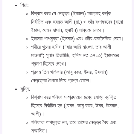
শিয়া:
বিশ্বাস করে যে নেতৃত্ব (ইমামত) আল্লাহ কর্তৃক
নির্বাচিত এবং হযরত আলী (রা.) ও তাঁর বংশধরদের (বারো
ইমাম, যেমন হাসান, হুসাইন) মাধ্যমে চলবে।
ইমামরা পাপমুক্ত (ইসমাহ) এবং ধর্মীয়-রাজনৈতিক নেতা।
গদীরে খুমের হাদিস (“যার আমি মাওলা, তার আলী
মাওলা”; সুনান তিরমিজি, হাদিস নং: ৩৭১৩) ইমামতের
প্রমাণ হিসেবে দেখে।
প্রথম তিন খলিফার (আবু বকর, উমর, উসমান)
নেতৃত্বের বৈধতা নিয়ে প্রশ্ন তোলে।
সুন্নি:
বিশ্বাস করে খলিফা সম্প্রদায়ের মধ্যে যোগ্য ব্যক্তি
হিসেবে নির্বাচিত হন (যেমন, আবু বকর, উমর, উসমান,
আলী)।
খলিফারা পাপমুক্ত নন, তবে তাদের নেতৃত্ব বৈধ এবং
সম্মানিত।