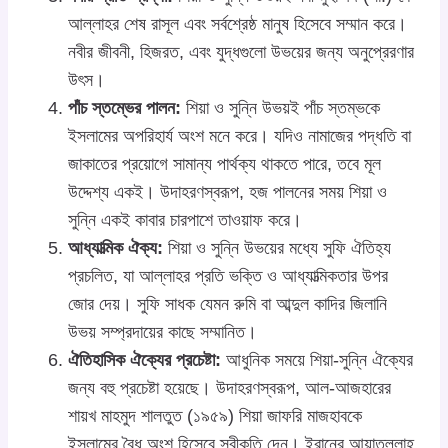
আল্লাহর শেষ রাসূল এবং সর্বশ্রেষ্ঠ মানুষ হিসেবে সম্মান করে।
নবীর জীবনী, হিজরত, এবং যুদ্ধগুলো উভয়ের জন্য অনুপ্রেরণার
উৎস।
পাঁচ স্তম্ভের পালন:
শিয়া ও সুন্নি উভয়ই পাঁচ স্তম্ভকে
ইসলামের অপরিহার্য অংশ মনে করে। যদিও নামাজের পদ্ধতি বা
জাকাতের প্রয়োগে সামান্য পার্থক্য থাকতে পারে, তবে মূল
উদ্দেশ্য একই। উদাহরণস্বরূপ, হজ পালনের সময় শিয়া ও
সুন্নি একই কাবার চারপাশে তাওয়াফ করে।
আধ্যাত্মিক ঐক্য:
শিয়া ও সুন্নি উভয়ের মধ্যে সুফি ঐতিহ্য
প্রচলিত, যা আল্লাহর প্রতি ভক্তি ও আধ্যাত্মিকতার উপর
জোর দেয়। সুফি সাধক যেমন রুমি বা আব্দুল কাদির জিলানি
উভয় সম্প্রদায়ের কাছে সম্মানিত।
ঐতিহাসিক ঐক্যের প্রচেষ্টা:
আধুনিক সময়ে শিয়া-সুন্নি ঐক্যের
জন্য বহু প্রচেষ্টা হয়েছে। উদাহরণস্বরূপ, আল-আজহারের
শায়খ মাহমুদ শালতুত (১৯৫৯) শিয়া জাফরি মাজহাবকে
ইসলামের বৈধ অংশ হিসেবে স্বীকৃতি দেন। ইরানের আয়াতুল্লাহ