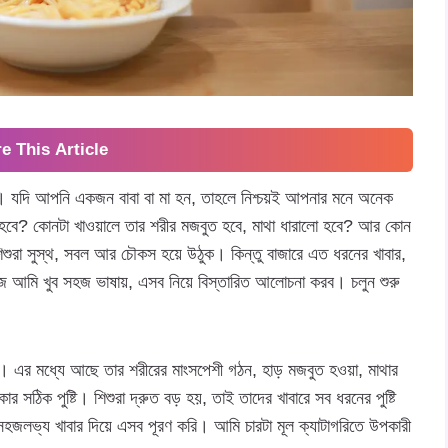
e This Article
ব। যদি আপনি একজন বাবা বা মা হন, তাহলে নিশ্চয়ই আপনার মনে অনেক
ড় হবে? কোনটা খাওয়ালে তার শরীর মজবুত হবে, মাথা ধারালো হবে? আর কোন
ুরা সুস্থ, সবল আর চৌকস হয়ে উঠুক। কিন্তু বাজারে এত ধরনের খাবার,
 আমি খুব সহজ ভাষায়, এসব নিয়ে বিস্তারিত আলোচনা করব। চলুন শুরু
ো নয়। এর মধ্যে আছে তার শরীরের মাংসপেশী গঠন, হাড় মজবুত হওয়া, মাথার
 সঠিক পুষ্টি। শিশুরা দ্রুত বড় হয়, তাই তাদের খাবারে সব ধরনের পুষ্টি
সহজলভ্য খাবার দিয়ে এসব পূরণ করি। আমি চারটা মূল ক্যাটাগরিতে উপকারী