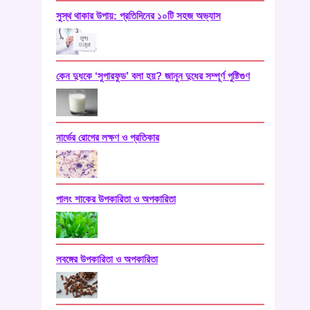
সুস্থ থাকার উপায়: প্রতিদিনের ১০টি সহজ অভ্যাস
কেন দুধকে ‘সুপারফুড’ বলা হয়? জানুন দুধের সম্পূর্ণ পুষ্টিগুণ
নার্ভের রোগের লক্ষণ ও প্রতিকার
পালং শাকের উপকারিতা ও অপকারিতা
লবঙ্গের উপকারিতা ও অপকারিতা