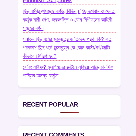
Hinduism Scriptures
হিন্দু ধর্মগ্রন্থসমূহে বর্ণিত, বিভিন্ন হিন্দু ভগবান ও দেবতা
কর্তৃক নারী ধর্ষণ, জবরদস্তি ও যৌন নিপীড়নের কাহিনী
সমূহের বর্ণনা
সনাতন হিন্দু ধর্মের জন্মসূত্রে জাতিভেদ প্রথা কি? কত
প্রকার? হিন্দু ধর্মে জন্মসূত্রে কে কোন কাস্ট/বর্ণ/জাতি
কীভাবে নির্ধারণ হয়?
বোরিং লাইফ? মুসলিমদের রুটিনে লুকিয়ে আছে মানসিক
শান্তির অনন্য ফর্মুলা
RECENT POPULAR
RECENT COMMENTS