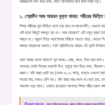
খাবারগুলো ভাগ করে বলব, যাতে আপনাদের মনে রাখা সহজ হয়।
১. প্রোটিন আর আয়রন যুক্ত খাবার: শরীরের ভিত্তি
শিশুর শরীরের মূল ভিত্তি হলো তার হাত-পা-মাংসপেশী। এগুলো ভ
এটা ছাড়া কিছুই মজবুত হয় না। আর আয়রন? এটা নতুন রক্ত তৈর
পারবে না। স্কুলে গিয়ে পড়াশোনায় পিছিয়ে পড়তে পারে, খেলতে গ
খাবারে আয়রনের অভাব। তাই প্রতিদিনের খাবারে এই দুটো উপাদান 
কোন খাবার থেকে পাবেন? খুব সহজ—মাছ, মাংস, ডিম আর ডাল।
নাশতায় একটা ডিমের অমলেট দিন, দুপুরে ডাল দিয়ে ভাত, বিকেলে 
করুন। যদি বাচ্চা ছোট হয় (যেমন ৬-১২ মাস), তাহলে এগুলো ম
পাওয়া যায়, দামও বেশি নয়। যদি বাচ্চা মাছ-মাংস না খেতে চায়,
অভ্যাস হয়ে যাবে। এভাবে খাওয়ালে আপনার শিশুর শরীর দ্রুত
Read more
বাচ্চা শিশুদের জন্য কেমন বালিশ ব্যবহার করা উচি