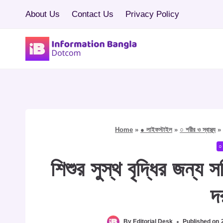
Skip
About Us
Contact Us
Privacy Policy
to
content
Home
»
● লাইফস্টাইল
»
○ শরীর ও স্বাস্থ্য
○ 
শিশুর সুস্থ বৃদ্ধির জন্য 
দ
By
Editorial Desk
Published on