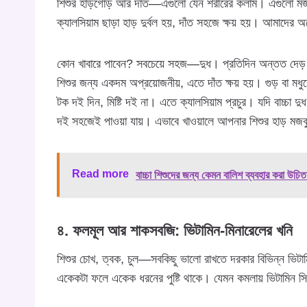
শিশুর হাড়গোড় আর দাঁত—এগুলো যেন শরীরের কলাম। এগুলো মজব
ক্যালসিয়াম ছাড়া হাড় দুর্বল হয়, দাঁত সহজে ক্ষয় হয়। আমাদের অনেক
কোন খাবারে পাবেন? সবচেয়ে সহজ—দুধ। প্রতিদিন অন্তত দেড় গ্লা
শিশুর জন্য একদম অপ্রয়োজনীয়, এতে দাঁত ক্ষয় হয়। গুড় বা
টক দই দিন, মিষ্টি দই না। এতে ক্যালসিয়াম প্রচুর। যদি বাচ্চা 
দই সহজেই পাওয়া যায়। এভাবে খাওয়ালে আপনার শিশুর হাড় মজবুত
Read more
বাচ্চা শিশুদের জন্য কেমন বালিশ ব্যবহার করা উচি
৪. ফলমূল আর শাকসবজি: ভিটামিন-মিনারেলের খনি
শিশুর চোখ, ত্বক, চুল—সবকিছু ভালো রাখতে দরকার বিভিন্ন ভ
একেকটা ফলে একেক ধরনের পুষ্টি থাকে। যেমন কমলায় ভিটামিন