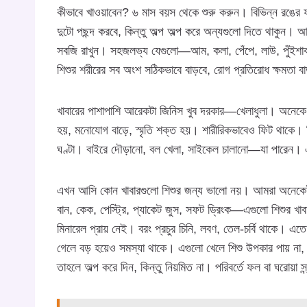
কীভাবে খাওয়াবেন? ৬ মাস বয়স থেকে শুরু করুন। বিভিন্ন রঙ
দুটো পছন্দ করবে, কিন্তু অল্প অল্প করে অন্যগুলো দিতে থাকুন
সবজি রাখুন। সহজলভ্য যেগুলো—আম, কলা, পেঁপে, লাউ, পুঁইশাক
শিশুর শরীরের সব অংশ সঠিকভাবে বাড়বে, রোগ প্রতিরোধ ক্ষমতা ব
খাবারের পাশাপাশি আরেকটা জিনিস খুব দরকার—খেলাধুলা। অনেকে ম
হয়, মনোযোগ বাড়ে, স্মৃতি শক্ত হয়। শারীরিকভাবেও ফিট থাকে।
ঘণ্টা। বাইরে দৌড়ানো, বল খেলা, সাইকেল চালানো—যা পারেন। এ
এখন আসি কোন খাবারগুলো শিশুর জন্য ভালো নয়। আমরা অনেকেই ভাব
বান, কেক, পেস্ট্রি, প্যাকেট জুস, সফট ড্রিংক—এগুলো শিশুর খাব
মিনারেল প্রায় নেই। বরং প্রচুর চিনি, লবণ, তেল-চর্বি থাকে। এত
গেলে বড় হয়েও সমস্যা থাকে। এগুলো খেলে শিশু উপকার পায় না, 
তাহলে অল্প করে দিন, কিন্তু নিয়মিত না। পরিবর্তে ফল বা ঘরোয়া স্ন্