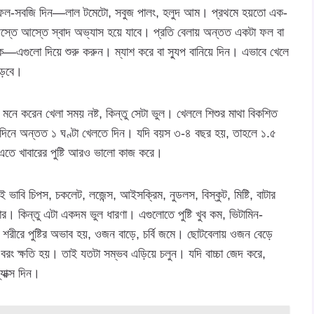
ের ফল-সবজি দিন—লাল টমেটো, সবুজ পালং, হলুদ আম। প্রথমে হয়তো এক-
। আস্তে আস্তে স্বাদ অভ্যাস হয়ে যাবে। প্রতি বেলায় অন্তত একটা ফল বা
—এগুলো দিয়ে শুরু করুন। ম্যাশ করে বা স্যুপ বানিয়ে দিন। এভাবে খেলে
াড়বে।
নে করেন খেলা সময় নষ্ট, কিন্তু সেটা ভুল। খেললে শিশুর মাথা বিকশিত
 দিনে অন্তত ১ ঘণ্টা খেলতে দিন। যদি বয়স ৩-৪ বছর হয়, তাহলে ১.৫
তে খাবারের পুষ্টি আরও ভালো কাজ করে।
ি চিপস, চকলেট, লজেন্স, আইসক্রিম, নুডলস, বিস্কুট, মিষ্টি, বাটার
ার। কিন্তু এটা একদম ভুল ধারণা। এগুলোতে পুষ্টি খুব কম, ভিটামিন-
ে শরীরে পুষ্টির অভাব হয়, ওজন বাড়ে, চর্বি জমে। ছোটবেলায় ওজন বেড়ে
বরং ক্ষতি হয়। তাই যতটা সম্ভব এড়িয়ে চলুন। যদি বাচ্চা জেদ করে,
যাক্স দিন।