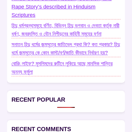
Rape Story’s described in Hinduism
Scriptures
হিন্দু ধর্মগ্রন্থসমূহে বর্ণিত, বিভিন্ন হিন্দু ভগবান ও দেবতা কর্তৃক নারী
ধর্ষণ, জবরদস্তি ও যৌন নিপীড়নের কাহিনী সমূহের বর্ণনা
সনাতন হিন্দু ধর্মের জন্মসূত্রে জাতিভেদ প্রথা কি? কত প্রকার? হিন্দু
ধর্মে জন্মসূত্রে কে কোন কাস্ট/বর্ণ/জাতি কীভাবে নির্ধারণ হয়?
বোরিং লাইফ? মুসলিমদের রুটিনে লুকিয়ে আছে মানসিক শান্তির
অনন্য ফর্মুলা
RECENT POPULAR
RECENT COMMENTS