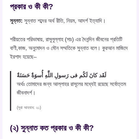
প্রকার ও কী কী?
সুন্নত:
সুন্নাত শব্দের অর্থ রীতি, নিয়ম, আদর্শ ইত্যাদি।
শরীয়তের পরিভাষায়, রাসুলুল্লাহ (সাঃ) এর দৈনন্দিন জীবনের প্রতিটি
বাণী,কাজ, অনুমোদন ও মৌন সম্মতিকে সুন্নাত বলে। কুরআন মাজিদে
ইরশাদ হয়েছে–
لَقَد كانَ لَكُم فى رَسولِ اللَّهِ أُسوَةٌ حَسَنَةٌ
অর্থঃ তোমাদের জন্য আল্লাহর রাসূলের মধ্যেই রয়েছে সর্বোত্তম
জীবনাদর্শ।
(সূরা আহযাব: ২১)
(২) সুন্নাত কত প্রকার ও কী কী?