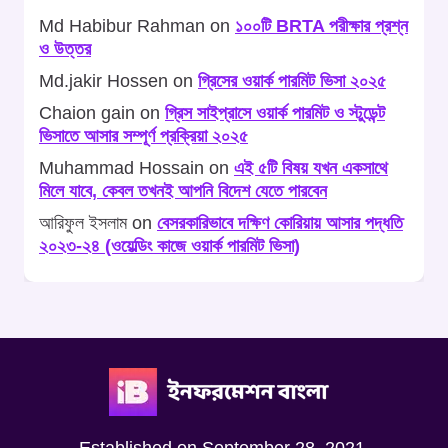
Md Habibur Rahman
on
১০০টি BRTA পরীক্ষার প্রশ্ন
ও উত্তর
Md.jakir Hossen
on
গ্রিসের ওয়ার্ক পারমিট ভিসা ২০২৫
Chaion gain
on
গ্রিস সাইপ্রাসে ওয়ার্ক পারমিট ও স্টুডেন্ট
ভিসাতে আসার সম্পূর্ণ প্রক্রিয়া ২০২৫
Muhammad Hossain
on
এই ৫টি বিষয় যখন একসাথে
মিলে যাবে, কেবল তখনই আপনি বিদেশ যেতে পারবেন
আরিফুল ইসলাম
on
বেসরকারিভাবে দক্ষিণ কোরিয়ায় আসার পদ্ধতি
২০২৩-২৪ (ওয়েল্ডিং কাজে ওয়ার্ক পারমিট ভিসা)
Established on September 28, 2021,