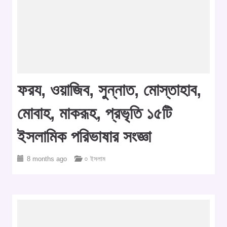
ফরয, ওয়াজিব, সুন্নাত, মোস্তাহাব,
মোবাহ, মাকরূহ, প্রভৃতি ১৫টি
ইসলামিক পরিভাষার সংজ্ঞা
8 months ago
○ ইসলাম