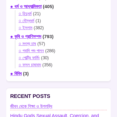
● ধর্ম ও আধ্যাত্মিকতা
(405)
○ হিন্দুধর্ম
(21)
○ বৌদ্ধধর্ম
(1)
○ ইসলাম
(382)
● কৃষি ও প্রাণিসম্পদ
(793)
○ মৎস্য চাষ
(57)
○ গবাদি পশু পালন
(286)
○ পোল্ট্রি ফার্মিং
(30)
○ ফসল চাষাবাদ
(356)
● বিবিধ
(3)
RECENT POSTS
জীবন থেকে শিক্ষা ও উপলব্ধি
Hindu Gods Sexual Assault, Coercion, and