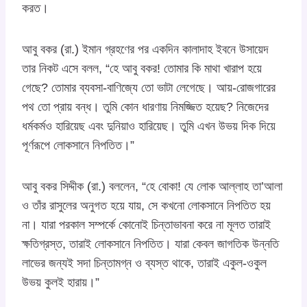
করত।
আবু বকর (রা.) ইমান গ্রহণের পর একদিন কালাদাহ ইবনে উসায়েদ
তার নিকট এসে বলল, “হে আবু বকর! তোমার কি মাথা খারাপ হয়ে
গেছে? তোমার ব্যবসা-বাণিজ্যে তো ভাটা লেগেছে। আয়-রোজগারের
পথ তো প্রায় বন্ধ। তুমি কোন ধারণায় নিমজ্জিত হয়েছ? নিজেদের
ধর্মকর্মও হারিয়েছ এবং দুনিয়াও হারিয়েছ। তুমি এখন উভয় দিক দিয়ে
পূর্ণরূপে লোকসানে নিপতিত।”
আবু বকর সিদ্দীক (রা.) বললেন, “হে বোকা! যে লোক আল্লাহ তা’আলা
ও তাঁর রাসুলের অনুগত হয়ে যায়, সে কখনো লোকসানে নিপতিত হয়
না। যারা পরকাল সম্পর্কে কোনোই চিন্তাভাবনা করে না মূলত তারাই
ক্ষতিগ্রস্ত, তারাই লোকসানে নিপতিত। যারা কেবল জাগতিক উন্নতি
লাভের জন্যই সদা চিন্তামগ্ন ও ব্যস্ত থাকে, তারাই একুল-ওকুল
উভয় কুলই হারায়।”