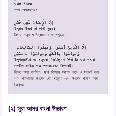
ওয়াল ‘আসর।
শপথ অপরাহ্নের;

إِنَّ الْإِنسَانَ لَفِي خُسْرٍ

ইন্নাল ইনছা-না লাফী খুছর।
নিশ্চয় মানুষ ক্ষতিগ্রস্থদের অন্তর্ভুক্ত;

إِلَّا الَّذِينَ آمَنُوا وَعَمِلُوا الصَّالِحَاتِ 
وَتَوَاصَوْا بِالْحَقِّ وَتَوَاصَوْا بِالصَّبْرِ

ইল্লাল্লাযীনা আ-মানূওয়া ‘আমিলুসসা-লিহা-তি ওয়া তাওয়া-
সাওবিল হাক্কি ওয়া তাওয়া-সাও বিস্সাবরি।
কিন্তু তারা ব্যতীত, যারা বিশ্বাস স্থাপন করে ও সৎকর্ম করে 
এবং পরস্পরকে উপদেশ দেয় সত্যের এবং উপদেশ প্রদান করে 
ধৈর্য্যের৷
(২) সূরা আসর বাংলা উচ্চারণ