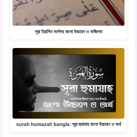
সূরা ইয়াসিন অর্সসহ বাংলা উচ্চারণ ও ফজিলত
surah humazah bangla: সূরা হুমাযাহ বাংলা উচ্চারণ ও অর্থ