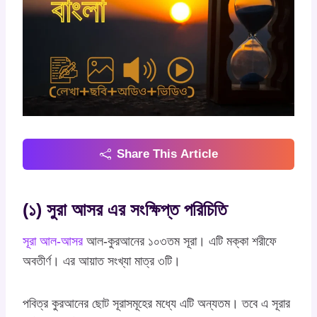
Share This Article
(১) সুরা আসর এর সংক্ষিপ্ত পরিচিতি
সূরা আল-আসর
আল-কুরআনের ১০৩তম সূরা। এটি মক্কা শরীফে
অবতীর্ণ। এর আয়াত সংখ্যা মাত্র ৩টি।
পবিত্র কুরআনের ছোট সূরাসমূহের মধ্যে এটি অন্যতম। তবে এ সূরার