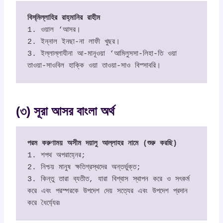
বিস্‌মিল্লাহির রাহ্‌মানির রাহীম
1. ওয়াল ‘আসর।

2. ইন্নাল ইনছা-না লাফী খুছর।

3. ইল্লাল্লাযীনা আ-মানূওয়া ‘আমিলুসসা-লিহা-তি ওয়া 
তাওয়া-সাওবিল হাক্কি ওয়া তাওয়া-সাও বিস্সাবরি।
(৩) সূরা আসর বাংলা অর্থ
পরম করুণাময় অসীম দয়ালু আল্লাহর নামে (শুরু করছি)
1. শপথ অপরাহ্নের;

2. নিশ্চয় মানুষ ক্ষতিগ্রস্থদের অন্তর্ভুক্ত;

3. কিন্তু তারা ব্যতীত, যারা বিশ্বাস স্থাপন করে ও সৎকর্ম 
করে এবং পরস্পরকে উপদেশ দেয় সত্যের এবং উপদেশ প্রদান 
করে ধৈর্য্যের৷