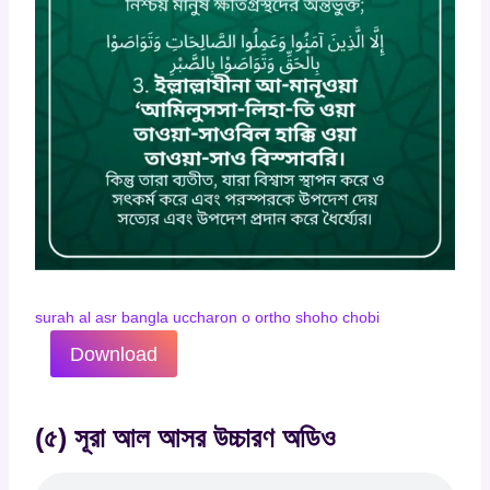
surah al asr bangla uccharon o ortho shoho chobi
Download
(৫) সূরা আল আসর উচ্চারণ অডিও