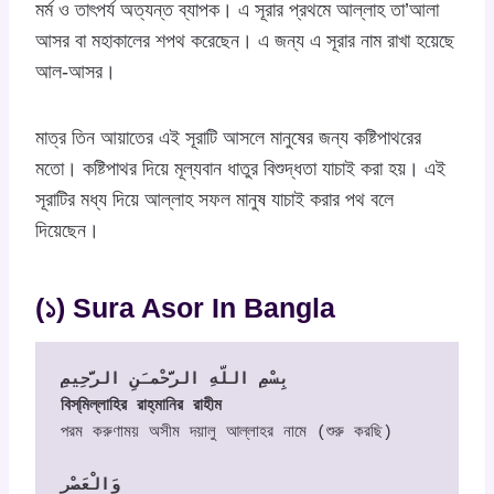
মর্ম ও তাৎপর্য অত্যন্ত ব্যাপক। এ সূরার প্রথমে আল্লাহ তা’আলা
আসর বা মহাকালের শপথ করেছেন। এ জন্য এ সূরার নাম রাখা হয়েছে
আল-আসর।
মাত্র তিন আয়াতের এই সূরাটি আসলে মানুষের জন্য কষ্টিপাথরের
মতো। কষ্টিপাথর দিয়ে মূল্যবান ধাতুর বিশুদ্ধতা যাচাই করা হয়। এই
সূরাটির মধ্য দিয়ে আল্লাহ সফল মানুষ যাচাই করার পথ বলে
দিয়েছেন।
(১) Sura Asor In Bangla
بِسْمِ اللّهِ الرَّحْمـَنِ الرَّحِيمِ

বিস্‌মিল্লাহির রাহ্‌মানির রাহীম
পরম করুণাময় অসীম দয়ালু আল্লাহর নামে (শুরু করছি)

وَالْعَصْرِ
