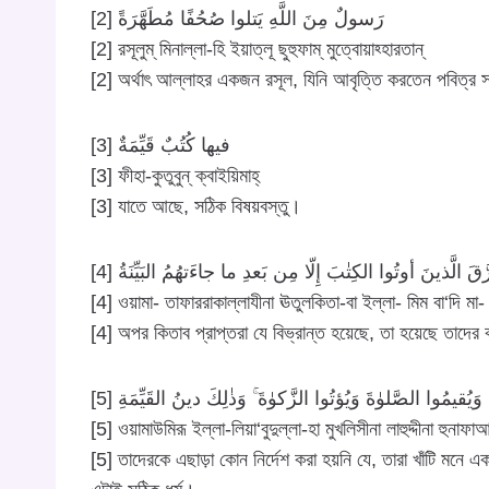
[2] رَسولٌ مِنَ اللَّهِ يَتلوا صُحُفًا مُطَهَّرَةً
[2] রসূলুম্ মিনাল্লা-হি ইয়াত্লূ ছুহুফাম্ মুত্বোয়াহ্হারতান্
[2] অর্থাৎ আল্লাহর একজন রসূল, যিনি আবৃত্তি করতেন পবিত্র স
[3] فيها كُتُبٌ قَيِّمَةٌ
[3] ফীহা-কুতুবুন্ ক্বাইয়িমাহ্
[3] যাতে আছে, সঠিক বিষয়বস্তু।
[4] ّقَ الَّذينَ أوتُوا الكِتٰبَ إِلّا مِن بَعدِ ما جاءَتهُمُ البَيِّنَةُ
[4] ওয়ামা- তাফাররাকাল্লাযীনা ঊতুলকিতা-বা ইল্লা- মিম বা‘দি মা
[4] অপর কিতাব প্রাপ্তরা যে বিভ্রান্ত হয়েছে, তা হয়েছে তাদের
[5] يُقيمُوا الصَّلوٰةَ وَيُؤتُوا الزَّكوٰةَ ۚ وَذٰلِكَ دينُ القَيِّمَةِ
[5] ওয়ামাউমিরূ ইল্লা-লিয়া‘বুদুল্লা-হা মুখলিসীনা লাহুদ্দীনা হুন
[5] তাদেরকে এছাড়া কোন নির্দেশ করা হয়নি যে, তারা খাঁটি মনে