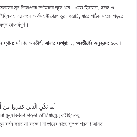
ইসলামের মূল শিক্ষাগুলো স্পষ্টভাবে তুলে ধরে। এতে হিদায়াত, ঈমান ও
াইয়্যিনাহ-এর বাংলা অর্থসহ উচ্চারণ তুলে ধরেছি, যাতে পাঠক সহজে পড়তে
্ত তাৎপর্যপূর্ণ।
 স্থান:
মদীনায় অবতীর্ণ,
আয়াত সংখ্যা:
৮,
অবতীর্ণের অনুক্রম:
১০০।
لَم يَكُنِ الَّذينَ كَفَروا مِن أَهلِ
া মুন্ফাক্কীনা হাত্তা-তা”তিয়াহুমুল্ বাইয়্যিনাতু
্যাবর্তন করত না যতক্ষণ না তাদের কাছে সুস্পষ্ট প্রমাণ আসত।