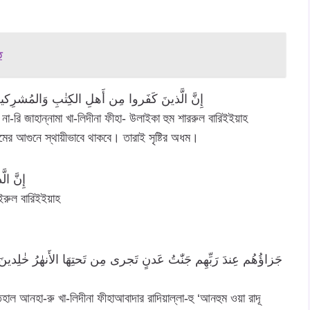
ত
إِنَّ الَّذينَ كَفَروا مِن أَهلِ الكِتٰبِ وَالمُشرِكينَ فى
না-রি জাহান্নামা খা-লিদীনা ফীহা- উলাইকা হুম শাররুল বারিইইয়াহ
মের আগুনে স্থায়ীভাবে থাকবে। তারাই সৃষ্টির অধম।
إِنَّ ال
ইরুল বারিইইয়াহ
হাল আনহা-রু খা-লিদীনা ফীহাআবাদার রাদিয়াল্লা-হু ‘আনহুম ওয়া রাদূ