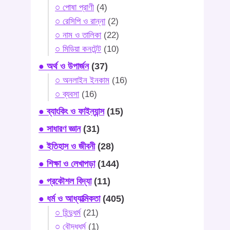
○ পোষা প্রাণী
(4)
○ রেসিপি ও রান্না
(2)
○ নাম ও তালিকা
(22)
○ মিডিয়া কনটেন্ট
(10)
● অর্থ ও উপার্জন
(37)
○ অনলাইন ইনকাম
(16)
○ ব্যবসা
(16)
● ব্যাংকিং ও ফাইন্যান্স
(15)
● সাধারণ জ্ঞান
(31)
● ইতিহাস ও জীবনী
(28)
● শিক্ষা ও লেখাপড়া
(144)
● প্রকৌশল বিদ্যা
(11)
● ধর্ম ও আধ্যাত্মিকতা
(405)
○ হিন্দুধর্ম
(21)
○ বৌদ্ধধর্ম
(1)