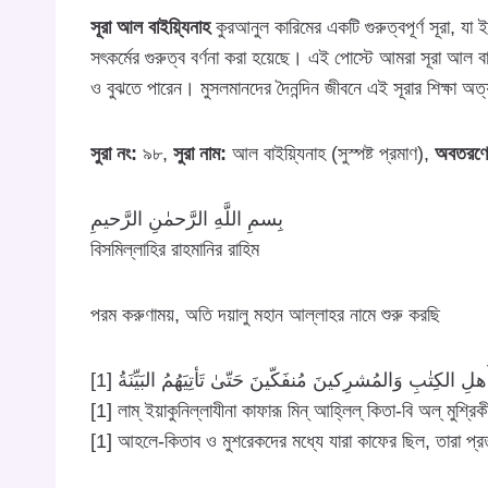
সূরা আল বাইয়্যিনাহ
কুরআনুল কারিমের একটি গুরুত্বপূর্ণ সূরা, যা 
সৎকর্মের গুরুত্ব বর্ণনা করা হয়েছে। এই পোস্টে আমরা সূরা আল ব
ও বুঝতে পারেন। মুসলমানদের দৈনন্দিন জীবনে এই সূরার শিক্ষা অত্যন
সুরা নং:
৯৮,
সুরা নাম:
আল বাইয়্যিনাহ (সুস্পষ্ট প্রমাণ),
অবতরণের
بِسمِ اللَّهِ الرَّحمٰنِ الرَّحيمِ
বিসমিল্লাহির রাহমানির রাহিম
পরম করুণাময়, অতি দয়ালু মহান আল্লাহর নামে শুরু করছি
[1]  الكِتٰبِ وَالمُشرِكينَ مُنفَكّينَ حَتّىٰ تَأتِيَهُمُ البَيِّنَةُ
[1] লাম্ ইয়াকুনিল্লাযীনা কাফারূ মিন্ আহ্লিল্ কিতা-বি অল্ মুশ্রিকীন
[1] আহলে-কিতাব ও মুশরেকদের মধ্যে যারা কাফের ছিল, তারা প্রত