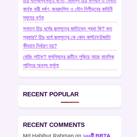
হিন্দু ধর্মগ্রন্থসমূহে বর্ণিত, বিভিন্ন হিন্দু ভগবান ও দেবতা
কর্তৃক নারী ধর্ষণ, জবরদস্তি ও যৌন নিপীড়নের কাহিনী
সমূহের বর্ণনা
সনাতন হিন্দু ধর্মের জন্মসূত্রে জাতিভেদ প্রথা কি? কত
প্রকার? হিন্দু ধর্মে জন্মসূত্রে কে কোন কাস্ট/বর্ণ/জাতি
কীভাবে নির্ধারণ হয়?
বোরিং লাইফ? মুসলিমদের রুটিনে লুকিয়ে আছে মানসিক
শান্তির অনন্য ফর্মুলা
RECENT POPULAR
RECENT COMMENTS
Md Habibur Rahman
on
১০০টি BRTA