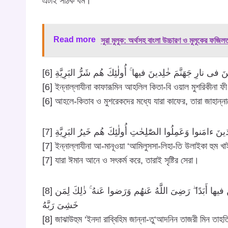
এটাই সঠিক ধর্ম।
Read more
সুরা মুলুক: অর্থসহ বাংলা উচ্চারণ ও মুলুকের ফজিল
[6]  نارِ جَهَنَّمَ خٰلِدينَ فيها ۚ أُولٰئِكَ هُم شَرُّ البَرِيَّةِ
[6] ইন্নাল্লাযীনা কাফারূমিন আহলিল কিতা-বি ওয়াল মুশরিকীনা ফী 
[6] আহলে-কিতাব ও মুশরেকদের মধ্যে যারা কাফের, তারা জাহান্না
[7] َّذينَ ءامَنوا وَعَمِلُوا الصّٰلِحٰتِ أُولٰئِكَ هُم خَيرُ البَرِيَّةِ
[7] ইন্নাল্লাযীনা আ-মানূওয়া ‘আমিলুসসা-লিহা-তি উলাইকা হুম খা
[7] যারা ঈমান আনে ও সৎকর্ম করে, তারাই সৃষ্টির সেরা।
[8] جَزاؤُهُم عِندَ رَبِّهِم جَنّٰتُ عَدنٍ تَجرى مِن تَحتِهَا الأَنهٰرُ خٰلِدينَ فيها أَبَدًا ۖ رَضِىَ اللَّهُ عَنهُم وَرَضوا عَنهُ ۚ ذٰلِكَ لِمَن
خَشِىَ رَبَّهُ
[8] জাঝাউহুম ‘ইনদা রাব্বিহিম জান্না-তু‘আদনিন তাজরী মিন তাহতি