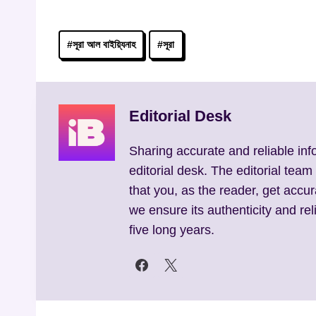
Post
#
সূরা আল বাইয়্যিনাহ
#
সূরা
Tags:
Editorial Desk
Sharing accurate and reliable inf
editorial desk. The editorial team
that you, as the reader, get accur
we ensure its authenticity and reli
five long years.