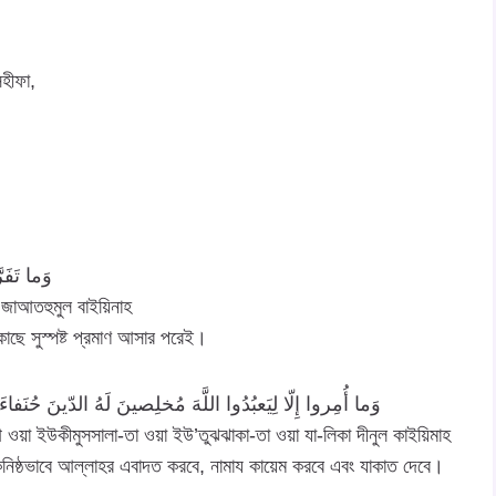
হীফা,
وَما تَفَرَ
- জাআতহুমুল বাইয়িনাহ
 কাছে সুস্পষ্ট প্রমাণ আসার পরেই।
وَما أُمِروا إِلّا لِيَعبُدُوا اللَّهَ مُخلِصينَ لَهُ الدّينَ حُنَفاءَ وَ
াফাআ ওয়া ইউকীমুসসালা-তা ওয়া ইউ’তুঝঝাকা-তা ওয়া যা-লিকা দীনুল কাইয়িমাহ
 একনিষ্ঠভাবে আল্লাহর এবাদত করবে, নামায কায়েম করবে এবং যাকাত দেবে।