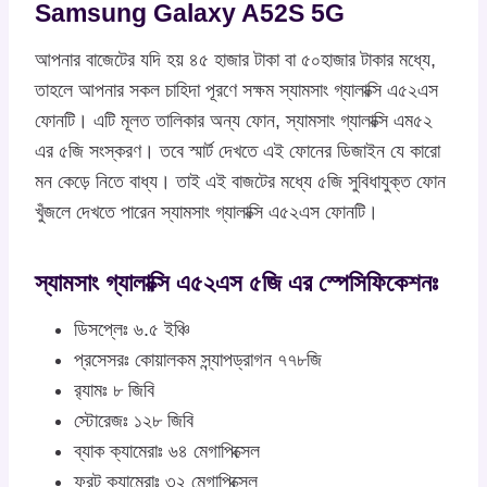
Samsung Galaxy A52S 5G
আপনার বাজেটের যদি হয় ৪৫ হাজার টাকা বা ৫০হাজার টাকার মধ্যে,
তাহলে আপনার সকল চাহিদা পূরণে সক্ষম স্যামসাং গ্যালাক্সি এ৫২এস
ফোনটি। এটি মূলত তালিকার অন্য ফোন, স্যামসাং গ্যালাক্সি এম৫২
এর ৫জি সংস্করণ। তবে স্মার্ট দেখতে এই ফোনের ডিজাইন যে কারো
মন কেড়ে নিতে বাধ্য। তাই এই বাজটের মধ্যে ৫জি সুবিধাযুক্ত ফোন
খুঁজলে দেখতে পারেন স্যামসাং গ্যালাক্সি এ৫২এস ফোনটি।
স্যামসাং গ্যালাক্সি এ৫২এস ৫জি এর স্পেসিফিকেশনঃ
ডিসপ্লেঃ ৬.৫ ইঞ্চি
প্রসেসরঃ কোয়ালকম স্ন্যাপড্রাগন ৭৭৮জি
র‍্যামঃ ৮ জিবি
স্টোরেজঃ ১২৮ জিবি
ব্যাক ক্যামেরাঃ ৬৪ মেগাপিক্সেল
ফ্রন্ট ক্যামেরাঃ ৩২ মেগাপিক্সেল