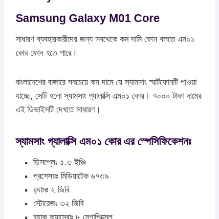
Samsung Galaxy M01 Core
সাধারণ ব্যবহারকারীদের জন্য সবথেকে কম দামি ফোন বলতে এম০১
কোর ফোন হতে পারে।
বাংলাদেশের বাজারে সবচেয়ে কম দামে যে স্যামসাং স্মার্টফোনটি পাওয়া
যাচ্ছে, সেটি হলো স্যামসাং গ্যালাক্সি এম০১ কোর। ৭০০০ টাকা দামের
এই ডিভাইসটি দেখতে সাধারণ।
স্যামসাং গ্যালাক্সি এম০১ কোর এর স্পেসিফিকেশনঃ
ডিসপ্লেঃ ৫.৩ ইঞ্চি
প্রসেসরঃ মিডিয়াটেক ৬৭৩৯
র‍্যামঃ ২ জিবি
স্টোরেজঃ ৩২ জিবি
ব্যাক ক্যামেরাঃ ৮ মেগাপিক্সেল