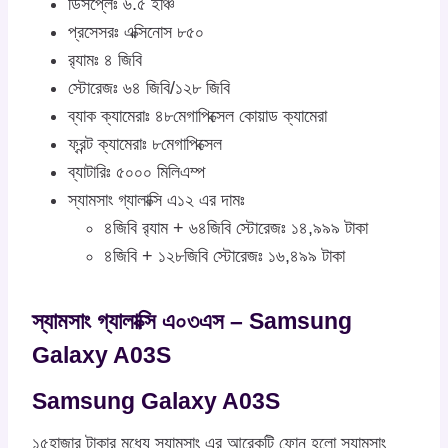
ডিসপ্লেঃ ৬.৫ ইঞ্চি
প্রসেসরঃ এক্সিনোস ৮৫০
র‍্যামঃ ৪ জিবি
স্টোরেজঃ ৬৪ জিবি/১২৮ জিবি
ব্যাক ক্যামেরাঃ ৪৮মেগাপিক্সেল কোয়াড ক্যামেরা
ফ্রন্ট ক্যামেরাঃ ৮মেগাপিক্সেল
ব্যাটারিঃ ৫০০০ মিলিএম্প
স্যামসাং গ্যালাক্সি এ১২ এর দামঃ
৪জিবি র‍্যাম + ৬৪জিবি স্টোরেজঃ ১৪,৯৯৯ টাকা
৪জিবি + ১২৮জিবি স্টোরেজঃ ১৬,৪৯৯ টাকা
স্যামসাং গ্যালাক্সি এ০৩এস – Samsung
Galaxy A03S
Samsung Galaxy A03S
১৫হাজার টাকার মধ্যে স্যামসাং এর আরেকটি ফোন হলো স্যামসাং