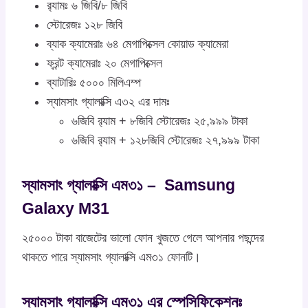
র‍্যামঃ ৬ জিবি/৮ জিবি
স্টোরেজঃ ১২৮ জিবি
ব্যাক ক্যামেরাঃ ৬৪ মেগাপিক্সেল কোয়াড ক্যামেরা
ফ্রন্ট ক্যামেরাঃ ২০ মেগাপিক্সেল
ব্যাটারিঃ ৫০০০ মিলিএম্প
স্যামসাং গ্যালাক্সি এ৩২ এর দামঃ
৬জিবি র‍্যাম + ৮জিবি স্টোরেজঃ ২৫,৯৯৯ টাকা
৬জিবি র‍্যাম + ১২৮জিবি স্টোরেজঃ ২৭,৯৯৯ টাকা
স্যামসাং গ্যালাক্সি এম৩১ – Samsung
Galaxy M31
২৫০০০ টাকা বাজেটের ভালো ফোন খুজতে গেলে আপনার পছন্দের
থাকতে পারে স্যামসাং গ্যালাক্সি এম৩১ ফোনটি।
স্যামসাং গ্যালাক্সি এম৩১ এর স্পেসিফিকেশনঃ