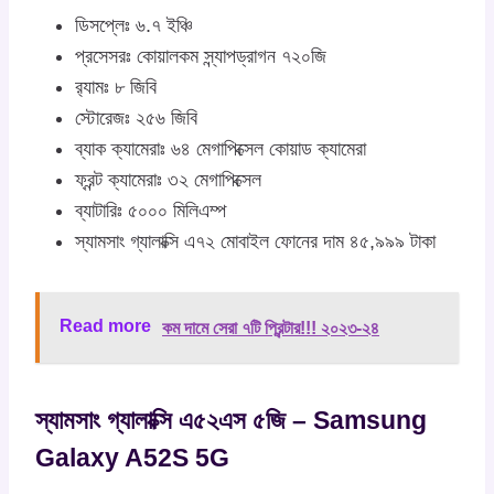
ডিসপ্লেঃ ৬.৭ ইঞ্চি
প্রসেসরঃ কোয়ালকম স্ন্যাপড্রাগন ৭২০জি
র‍্যামঃ ৮ জিবি
স্টোরেজঃ ২৫৬ জিবি
ব্যাক ক্যামেরাঃ ৬৪ মেগাপিক্সেল কোয়াড ক্যামেরা
ফ্রন্ট ক্যামেরাঃ ৩২ মেগাপিক্সেল
ব্যাটারিঃ ৫০০০ মিলিএম্প
স্যামসাং গ্যালাক্সি এ৭২ মোবাইল ফোনের দাম ৪৫,৯৯৯ টাকা
Read more
কম দামে সেরা ৭টি প্রিন্টার!!! ২০২৩-২৪
স্যামসাং গ্যালাক্সি এ৫২এস ৫জি – Samsung
Galaxy A52S 5G