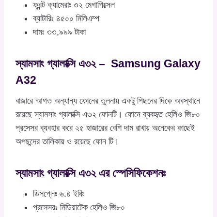
ফ্রন্ট ক্যামেরাঃ ৩২ মেগাপিক্সেল
ব্যাটারিঃ ৪৫০০ মিলিএম্প
দামঃ ৩৩,৯৯৯ টাকা
স্যামসাং গ্যালাক্সি এ৩২ – Samsung Galaxy
A32
বাজারে আগত অন্যান্য ফোনের তুলনায় একটু পিছনের দিকে অবস্থানে
রয়েছে স্যামসাং গ্যালাক্সি এ৩২ ফোনটি। ফোনে ব্যবহৃত হেলিও জি৮০
প্রসেসর ব্যবহার করে ২৫ হাজারের বেশি দাম রাখায় অনেকের কাছেই
অপছন্দের তালিকায় ও রয়েছে ফোন টি।
স্যামসাং গ্যালাক্সি এ৩২ এর স্পেসিফিকেশনঃ
ডিসপ্লেঃ ৬.৪ ইঞ্চি
প্রসেসরঃ মিডিয়াটেক হেলিও জি৮০