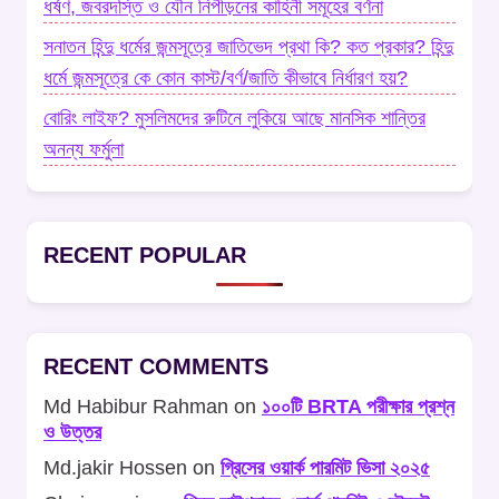
ধর্ষণ, জবরদস্তি ও যৌন নিপীড়নের কাহিনী সমূহের বর্ণনা
সনাতন হিন্দু ধর্মের জন্মসূত্রে জাতিভেদ প্রথা কি? কত প্রকার? হিন্দু
ধর্মে জন্মসূত্রে কে কোন কাস্ট/বর্ণ/জাতি কীভাবে নির্ধারণ হয়?
বোরিং লাইফ? মুসলিমদের রুটিনে লুকিয়ে আছে মানসিক শান্তির
অনন্য ফর্মুলা
RECENT POPULAR
RECENT COMMENTS
Md Habibur Rahman
on
১০০টি BRTA পরীক্ষার প্রশ্ন
ও উত্তর
Md.jakir Hossen
on
গ্রিসের ওয়ার্ক পারমিট ভিসা ২০২৫