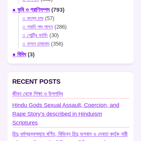
● কৃষি ও প্রাণিসম্পদ
(793)
○ মৎস্য চাষ
(57)
○ গবাদি পশু পালন
(286)
○ পোল্ট্রি ফার্মিং
(30)
○ ফসল চাষাবাদ
(356)
● বিবিধ
(3)
RECENT POSTS
জীবন থেকে শিক্ষা ও উপলব্ধি
Hindu Gods Sexual Assault, Coercion, and
Rape Story’s described in Hinduism
Scriptures
হিন্দু ধর্মগ্রন্থসমূহে বর্ণিত, বিভিন্ন হিন্দু ভগবান ও দেবতা কর্তৃক নারী