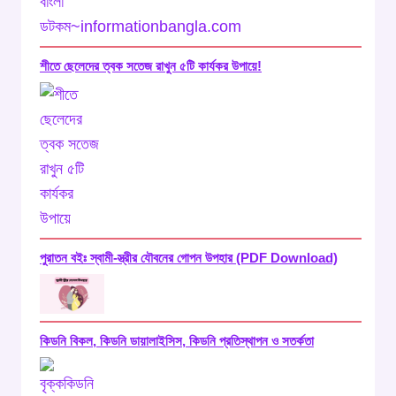
শীতে ছেলেদের ত্বক সতেজ রাখুন ৫টি কার্যকর উপায়ে!
পুরাতন বইঃ স্বামী-স্ত্রীর যৌবনের গোপন উপহার (PDF Download)
কিডনি বিকল, কিডনি ডায়ালাইসিস, কিডনি প্রতিস্থাপন ও সতর্কতা