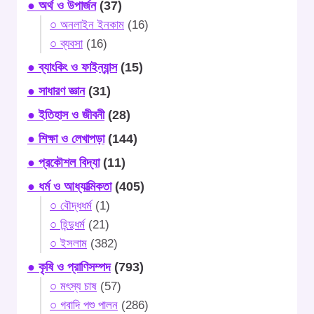
● অর্থ ও উপার্জন
(37)
○ অনলাইন ইনকাম
(16)
○ ব্যবসা
(16)
● ব্যাংকিং ও ফাইন্যান্স
(15)
● সাধারণ জ্ঞান
(31)
● ইতিহাস ও জীবনী
(28)
● শিক্ষা ও লেখাপড়া
(144)
● প্রকৌশল বিদ্যা
(11)
● ধর্ম ও আধ্যাত্মিকতা
(405)
○ বৌদ্ধধর্ম
(1)
○ হিন্দুধর্ম
(21)
○ ইসলাম
(382)
● কৃষি ও প্রাণিসম্পদ
(793)
○ মৎস্য চাষ
(57)
○ গবাদি পশু পালন
(286)