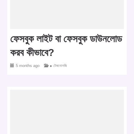
ফেসবুক লাইট বা ফেসবুক ডাউনলোড
করব কীভাবে?
5 months ago
● টেকনোলজি