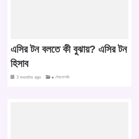
এসির টন বলতে কী বুঝায়? এসির টন
হিসাব
3 months ago
● টেকনোলজি