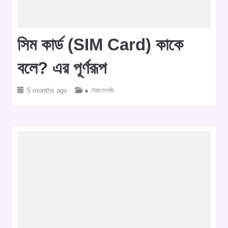
সিম কার্ড (SIM Card) কাকে
বলে? এর পূর্ণরূপ
5 months ago
● টেকনোলজি