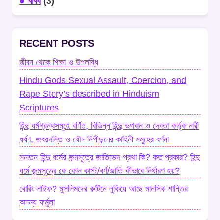
● বিবিধ
(3)
RECENT POSTS
জীবন থেকে শিক্ষা ও উপলব্ধি
Hindu Gods Sexual Assault, Coercion, and
Rape Story’s described in Hinduism
Scriptures
হিন্দু ধর্মগ্রন্থসমূহে বর্ণিত, বিভিন্ন হিন্দু ভগবান ও দেবতা কর্তৃক নারী
ধর্ষণ, জবরদস্তি ও যৌন নিপীড়নের কাহিনী সমূহের বর্ণনা
সনাতন হিন্দু ধর্মের জন্মসূত্রে জাতিভেদ প্রথা কি? কত প্রকার? হিন্দু
ধর্মে জন্মসূত্রে কে কোন কাস্ট/বর্ণ/জাতি কীভাবে নির্ধারণ হয়?
বোরিং লাইফ? মুসলিমদের রুটিনে লুকিয়ে আছে মানসিক শান্তির
অনন্য ফর্মুলা