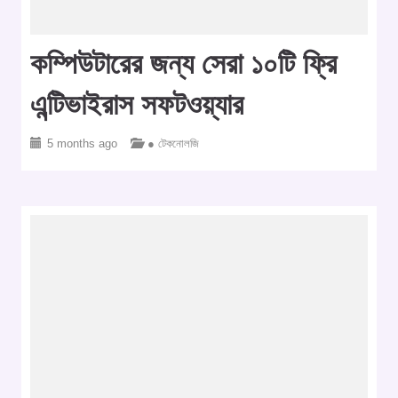
কম্পিউটারের জন্য সেরা ১০টি ফ্রি
এন্টিভাইরাস সফটওয়্যার
5 months ago
● টেকনোলজি