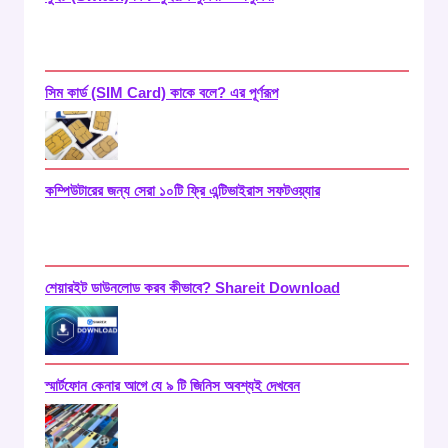
সিম কার্ড (SIM Card) কাকে বলে? এর পূর্ণরূপ
কম্পিউটারের জন্য সেরা ১০টি ফ্রি এন্টিভাইরাস সফটওয়্যার
শেয়ারইট ডাউনলোড করব কীভাবে? Shareit Download
স্মার্টফোন কেনার আগে যে ৯ টি জিনিস অবশ্যই দেখবেন