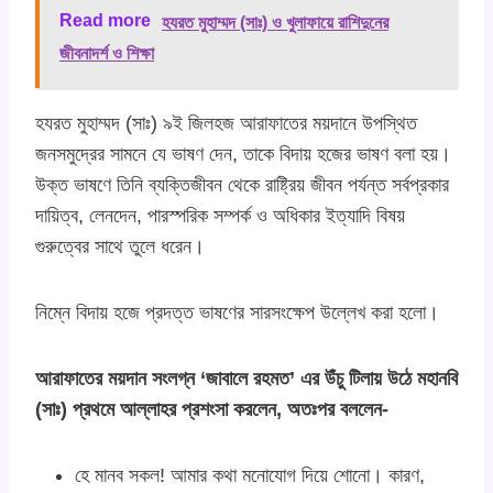
Read more
হযরত মুহাম্মদ (সাঃ) ও খুলাফায়ে রাশিদুনের
জীবনাদর্শ ও শিক্ষা
হযরত মুহাম্মদ (সাঃ) ৯ই জিলহজ আরাফাতের ময়দানে উপস্থিত
জনসমুদ্রের সামনে যে ভাষণ দেন, তাকে বিদায় হজের ভাষণ বলা হয়।
উক্ত ভাষণে তিনি ব্যক্তিজীবন থেকে রাষ্ট্রিয় জীবন পর্যন্ত সর্বপ্রকার
দায়িত্ব, লেনদেন, পারস্পরিক সম্পর্ক ও অধিকার ইত্যাদি বিষয়
গুরুত্বের সাথে তুলে ধরেন।
নিম্নে বিদায় হজে প্রদত্ত ভাষণের সারসংক্ষেপ উল্লেখ করা হলো।
আরাফাতের ময়দান সংলগ্ন ‘জাবালে রহমত’ এর উঁচু টিলায় উঠে মহানবি
(সাঃ) প্রথমে আল্লাহর প্রশংসা করলেন, অতঃপর বললেন-
হে মানব সকল! আমার কথা মনোযোগ দিয়ে শোনো। কারণ,