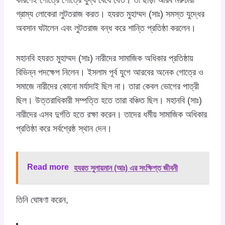
কারণেই গোত্রে গোত্রে যুদ্ধ বেধে যেত। তা ছাড়া আরব মরুচারী
গ্রাম্য লোকেরা লুটতরাজ করত। হযরত মুহাম্মদ (সাঃ) সমস্ত যুদ্ধের
অবসান ঘটালেন এবং লুটতরাজ বন্ধ করে শান্তি প্রতিষ্ঠা করলেন।
মহানবি হযরত মুহাম্মদ (সাঃ) নারীদের সামাজিক অধিকার প্রতিষ্ঠায়
বিভিন্ন পদক্ষেপ নিলেন। ইসলাম পূর্ব যুগে আরবের অনেক গোত্রে ও
সমাজে নারীদের কোনো মর্যাদাই ছিল না। তারা কেবল ভোগের পাত্রী
ছিল। উত্তরাধিকারী সম্পত্তি হতে তারা বঞ্চিত ছিল। মহানবি (সাঃ)
নারীদের এসব দুর্গতি হতে রক্ষা করেন। তাদের ধর্মীয় সামাজিক অধিকার
প্রতিষ্ঠা করে সর্বশ্রেষ্ঠ স্থান দেন।
Read more
হযরত সুলায়মান (আঃ) এর সংক্ষিপ্ত জীবনী
তিনি ঘোষণা করেন,