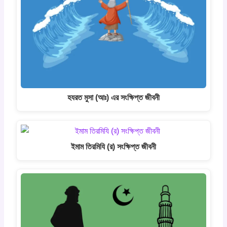
হযরত মুসা (আঃ) এর সংক্ষিপ্ত জীবনী
ইমাম তিরমিযি (র) সংক্ষিপ্ত জীবনী