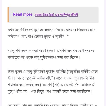
Read more
হযরত উমর (রাঃ) এর সংক্ষিপ্ত জীবনী
তখন মহানবি হযরত মুহাম্মদ বললেন, “আজ তোমাদের বিরুদ্ধে কোনো
অভিযোগ নেই, যাও তোমরা মুক্ত ও স্বাধীন।”
দয়ালু নবি সকলকে ক্ষমা করে দিলেন। এমনকি একসময়ের ইসলামের
সবচাইতে বড় শত্ৰু আবু সুফিয়ানকেও ক্ষমা করে দিলেন।
উহুদ যুদ্ধে এ আবু সুফিয়ানই কুরাইশ বাহিনীর (অমুসলিম বাহিনীর নেতা
ছিল। তার নেতৃত্বেই কাফির বাহিনীর হাতে ৭০ জন মুসলমান সৈনিক
শাহাদাত বরণ করেছিলেন। মহানবি (সাঃ)-এর একটি দাঁত মোবারক ঐ
যুদ্ধে শহিদ হয়। এত কিছুর পরও মহানবি তাকে ক্ষমা করেছিলেন।
শুধু ক্ষমাই শেষ নয়, মহানবি (সাঃ) আরও ঘোষণা দিলেন- “স্বীয় ঘর ও