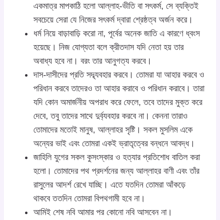
একমাত্র মাপকাঠি হলো আল্লাহ-ভীতি বা সৎকর্ম, সে ব্যক্তিই
সবচেয়ে সেরা যে নিজের সৎকর্ম দ্বারা শ্রেষ্ঠত্ব অর্জন করে।
ধর্ম নিয়ে বাড়াবাড়ি করো না, পূর্বের অনেক জাতি এ কারণে ধ্বংস
হয়েছে। নিজ যোগ্যতা বলে ক্রীতদাস যদি নেতা হয় তার
অবাধ্য হবে না। বরং তার আনুগত্য করবে।
দাস-দাসীদের প্রতি সদ্ব্যবহার করবে। তোমরা যা আহার করবে ও
পরিধান করবে তাদেরও তা আহার করাবে ও পরিধান করাবে। তারা
যদি কোন অমার্জনীয় অপরাধ করে ফেলে, তবে তাদের মুক্ত করে
দেবে, তবু তাদের সাথে দুর্ব্যবহার করবে না। কেননা তারাও
তোমাদের মতোই মানুষ, আল্লাহর সৃষ্টি। সকল মুসলিম একে
অন্যের ভাই এবং তোমরা একই ভ্রাতৃত্বের বন্ধনে আবদ্ধ।
জাহিলি যুগের সকল কুসংস্কার ও হত্যার প্রতিশোধ বাতিল করা
হলো। তোমাদের পথ প্রদর্শনের জন্য আল্লাহর বাণী এবং তাঁর
রাসুলের আদর্শ রেখে যাচ্ছি। এতে যতদিন তোমরা আঁকড়ে
থাকবে ততদিন তোমরা বিপথগামী হবে না।
আমিই শেষ নবি আমার পর কোনো নবি আসবেন না।