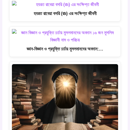
হযরত রাবেয়া বসরি (রাঃ) এর সংক্ষিপ্ত জীবনী
জ্ঞান-বিজ্ঞান ও প্রযুক্তি চর্চায় মুসলমানদের অবদান:…