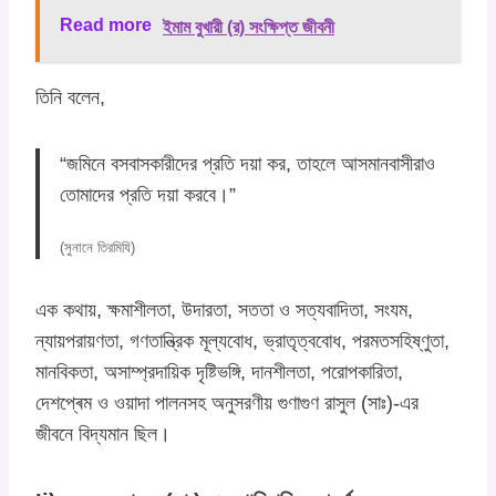
Read more
ইমাম বুখারী (র) সংক্ষিপ্ত জীবনী
তিনি বলেন,
“জমিনে বসবাসকারীদের প্রতি দয়া কর, তাহলে আসমানবাসীরাও
তোমাদের প্রতি দয়া করবে।”
(সুনানে তিরমিযি)
এক কথায়, ক্ষমাশীলতা, উদারতা, সততা ও সত্যবাদিতা, সংযম,
ন্যায়পরায়ণতা, গণতান্ত্রিক মূল্যবোধ, ভ্রাতৃত্ববোধ, পরমতসহিষ্ণুতা,
মানবিকতা, অসাম্প্রদায়িক দৃষ্টিভঙ্গি, দানশীলতা, পরোপকারিতা,
দেশপ্ৰেম ও ওয়াদা পালনসহ অনুসরণীয় গুণাগুণ রাসুল (সাঃ)-এর
জীবনে বিদ্যমান ছিল।