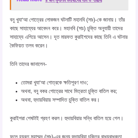
৪ জন মুসলিম মনীষীদের নাম ও পরিচয়
বনু খুযা’আ গোত্রের লোকজন ঘটনাটি মহানবি (সাঃ)-কে জানায়। তাঁর
কাছে সাহায্যের আবেদন করে। মহানবি (সাঃ) চুক্তি অনুযায়ী তাদের
সাহায্যে এগিয়ে আসেন। দূত মারফত কুরাইশদের কাছে তিনি এ ঘটনার
কৈফিয়ত তলব করেন।
তিনি তাদের জানালেন-
তোমরা খুযা’আ গোত্রকে ক্ষতিপূরণ দাও;
অথবা, বনু বকর গোত্রের সাথে মিত্রতা চুক্তি বাতিল কর;
অথবা, হুদায়বিয়ায় সম্পাদিত চুক্তি বাতিল কর।
কুরাইশরা শেষটাই গ্রহণ করল। হুদায়বিয়ার সন্ধি বাতিল হয়ে গেল।
ফলে হযরত মুহাম্মদ (সাঃ)-এর জন্য হুদায়বিয়া চুক্তির বাধ্যবাধকতা