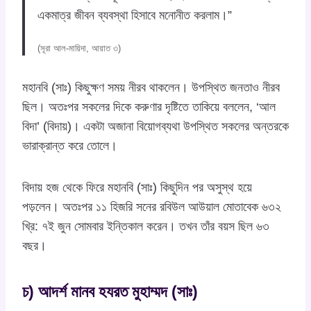
একমাত্র জীবন ব্যবস্থা হিসাবে মনোনীত করলাম।”
(সূরা আল-মায়িদা, আয়াত ৩)
মহানবি (সাঃ) কিছুক্ষণ সময় নীরব থাকলেন। উপস্থিত জনতাও নীরব
ছিল। অতঃপর সকলের দিকে করুণার দৃষ্টিতে তাকিয়ে বললেন, ‘আল
বিদা’ (বিদায়)। একটা অজানা বিয়োগব্যথা উপস্থিত সকলের অন্তরকে
ভারাক্রান্ত করে তোলে।
বিদায় হজ থেকে ফিরে মহানবি (সাঃ) কিছুদিন পর অসুস্থ হয়ে
পড়লেন। অতঃপর ১১ হিজরি সনের রবিউল আউয়াল মোতাবেক ৬৩২
খ্রি: ৭ই জুন সোমবার ইন্তিকাল করেন। তখন তাঁর বয়স ছিল ৬৩
বছর।
চ) আদর্শ মানব হযরত মুহাম্মদ (সাঃ)