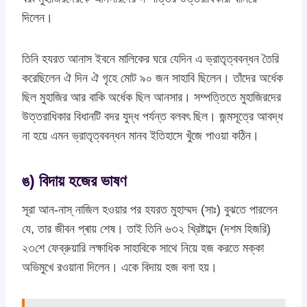
দিলেন।
তিনি হযরত আনাস ইবনে মালিকের ঘরে যেদিন এ ভ্রাতৃত্ববন্ধন তৈরি
করেছিলেন ঐ দিন ঐ গৃহে মোট ৯০ জন সাহাবি ছিলেন। তাঁদের অর্ধেক
ছিল মুহাজির আর বাকি অর্ধেক ছিল আনসার। সম্পত্তিতে মুহাজিরদের
উত্তরাধিকার বিধানটি বদর যুদ্ধ পর্যন্ত বলবৎ ছিল। জন্মসূত্রে আবদ্ধ
না হয়ে এমন ভ্রাতৃত্ববন্ধন মানব ইতিহাসে খুঁজে পাওয়া কঠিন।
ঙ) বিদায় হজের ভাষণ
সূরা আন-নাস্ নাজিল হওয়ার পর হযরত মুহাম্মদ (সাঃ) বুঝতে পারলেন
যে, তার জীবন প্ৰায় শেষ। তাই তিনি ৬৩২ খ্রিষ্টাব্দে (দশম হিজরি)
২৩শে ফেব্রুয়ারি লক্ষাধিক সাহাবিকে সাথে নিয়ে হজ করতে মক্কা
অভিমুখে রওয়ানা দিলেন। একে বিদায় হজ বলা হয়।