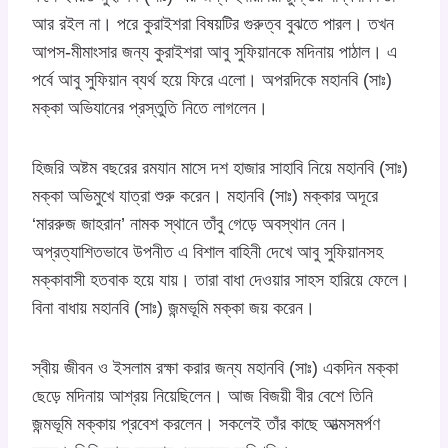
আর রইল না। পরে কুরাইশরা বিষয়টির গুরুত্ব বুঝতে পারল। তখন
আপস-মীমাংসার জন্য কুরাইশরা আবু সুফিয়ানকে মদিনায় পাঠাল। এ
পর্বে আবু সুফিয়ান ব্যর্থ হয়ে ফিরে এলো। অপরদিকে মহানবি (সাঃ)
মক্কা অভিযানের প্রস্তুতি নিতে লাগলেন।
হিজরি অষ্টম বছরের রমযান মাসে দশ হাজার সাহাবি নিয়ে মহানবি (সাঃ)
মক্কা অভিমুখে যাত্রা শুরু করেন। মহানবি (সাঃ) মক্কার অদূরে
‘মাররুজ জাহরান’ নামক স্থানে তাঁবু গেড়ে অবস্থান নেন।
অপ্রত্যাশিতভাবে উপনীত এ বিশাল বাহিনী দেখে আবু সুফিয়ানসহ
মক্কাবাসী হতবাক হয়ে যায়। তারা বাধা দেওয়ার সাহস হারিয়ে ফেলে।
বিনা বাধায় মহানবি (সাঃ) জন্মভূমি মক্কা জয় করেন।
স্বীয় জীবন ও ইসলাম রক্ষা করার জন্য মহানবি (সাঃ) একদিন মক্কা
ছেড়ে মদিনায় আশ্রয় নিয়েছিলেন। আজ বিজয়ী বীর বেশে তিনি
জন্মভূমি মক্কায় প্রবেশ করলেন। সকলেই তাঁর কাছে আত্মসমর্পণ