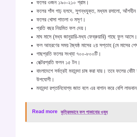
ফলের ওজন ১৯০-২১০ গ্রাম।
ফলের শাঁস গাঢ় হলদে, সুগন্ধযুক্ত, মধ্যম রসালো, আঁশহ
ফলের খোসা পাতলা ও মসৃণ।
প্রতি বছর নিয়মিত ফল দেয়।
মাঘ মাসে (মধ্য জানুয়ারি-মধ্য ফেব্রুয়ারি) গাছে ফুল আসে
ফল আহরণের সময় জ্যৈষ্ঠ মাসের ২য় সপ্তাহ (মে মাসের শ
গাছপ্রতি ফলের সংখ্যা ৭০০-৮০০টি।
হেক্টরপ্রতি ফলন ১৫ টন।
বাংলাদেশে সর্বত্রই মহানন্দা চাষ করা যায়। তবে ফলের বোঁট
উপযোগী।
মহানন্দা রপ্তানিযোগ্য জাত বলে এর বাগান করে বেশি লাভব
Read more
কৃত্রিমভাবে ফল পাকানোর ওষুধ