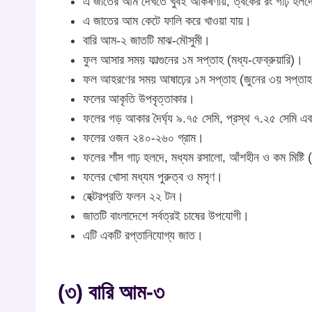
এ জাতের আম দেখতে খুবই আকর্ষণীয়, ত্বকের রং গাঢ় হল
এ জাতের আম কেটে ফালি করে খাওয়া যায়।
বারি আম-২ জাতটি মাঝ-মৌসুমী।
ফুল আসার সময় ফাল্গুনের ১ম সপ্তাহ (মধ্য-ফেব্রুয়ারি)।
ফল আহরণের সময় আষাঢ়ের ১ম সপ্তাহ (জুনের ৩য় সপ্তা
ফলের আকৃতি উপবৃত্তাকার।
ফলের গড় আকার দৈর্ঘ্য ৯.৭৫ সেমি, প্রস্থ ৭.২৫ সেমি এব
ফলের ওজন ২৪০-২৬০ গ্রাম।
ফলের শাঁস গাঢ় হলদে, মধ্যম রসালো, আঁশহীন ও কম মিষ
ফলের খোসা মধ্যম পুরুত্ব ও মসৃণ।
হেক্টরপ্রতি ফলন ২২ টন।
জাতটি বাংলাদেশে সর্বত্রই চাষের উপযোগী।
এটি একটি রপ্তানিযোগ্য জাত।
(৩) বারি আম-৩