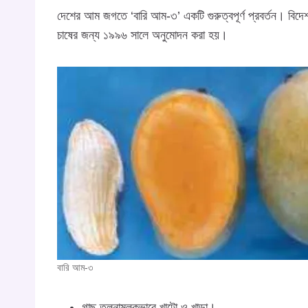
দেশের আম জগতে ‘বারি আম-৩’ একটি গুরুত্বপূর্ণ প্রবর্তন। বিদ
চাষের জন্য ১৯৯৬ সালে অনুমোদন করা হয়।
বারি আম-৩
গাছ তুলনামূলকভাবে খাটো ও খাড়া।