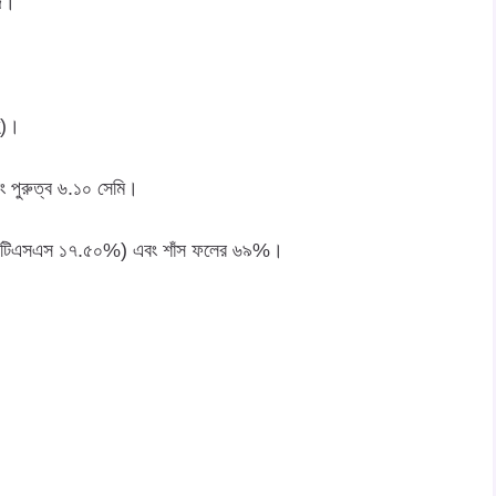
দে।
হ)।
ং পুরুত্ব ৬.১০ সেমি।
্টি (টিএসএস ১৭.৫০%) এবং শাঁস ফলের ৬৯%।