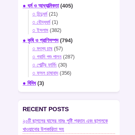
● ধর্ম ও আধ্যাত্মিকতা
(405)
○ হিন্দুধর্ম
(21)
○ বৌদ্ধধর্ম
(1)
○ ইসলাম
(382)
● কৃষি ও প্রাণিসম্পদ
(794)
○ মৎস্য চাষ
(57)
○ গবাদি পশু পালন
(287)
○ পোল্ট্রি ফার্মিং
(30)
○ ফসল চাষাবাদ
(356)
● বিবিধ
(3)
RECENT POSTS
২০টি ছাগলের ঘাসের নামঃ পুষ্টি প্রদান এবং ছাগলকে
খাওয়ানোর উপকারিতা সহ