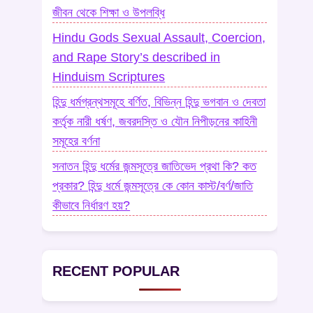
জীবন থেকে শিক্ষা ও উপলব্ধি
Hindu Gods Sexual Assault, Coercion,
and Rape Story’s described in
Hinduism Scriptures
হিন্দু ধর্মগ্রন্থসমূহে বর্ণিত, বিভিন্ন হিন্দু ভগবান ও দেবতা
কর্তৃক নারী ধর্ষণ, জবরদস্তি ও যৌন নিপীড়নের কাহিনী
সমূহের বর্ণনা
সনাতন হিন্দু ধর্মের জন্মসূত্রে জাতিভেদ প্রথা কি? কত
প্রকার? হিন্দু ধর্মে জন্মসূত্রে কে কোন কাস্ট/বর্ণ/জাতি
কীভাবে নির্ধারণ হয়?
RECENT POPULAR