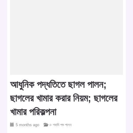
আধুনিক পদ্ধতিতে ছাগল পালন;
ছাগলের খামার করার নিয়ম; ছাগলের
খামার পরিকল্পনা
5 months ago
○ গবাদি পশু পালন