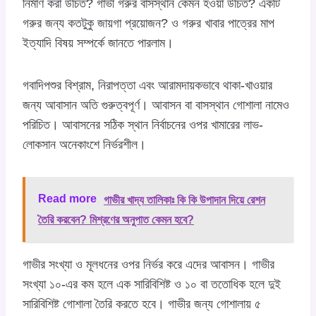
নির্মাণ করা উচিত? গাভী গরুর বাসস্থান কেমন হওয়া উচিত? একটি
গরুর জন্য কতটুকু জায়গা প্রয়োজন? ও গরুর খাবার পাত্রের মাপ
ইত্যাদি বিষয় সম্পর্কে জানতে পারলাম।
গবাদিপশুর বিশ্রাম, নিরাপত্তা এবং আরামদায়কভাবে থাকা-খাওয়ার
জন্য আবাসান অতি গুরুত্বপূর্ণ। আবাসন বা বাসস্থান গোশালা নামেও
পরিচিত। আবাসনের সঠিক স্থান নির্বাচনের ওপর খামারের লাভ-
লোকসান অনেকাংশে নির্ভরশীল।
Read more
গাভীর খাদ্য তালিকাঃ কি কি উপাদান দিয়ে রেশন
তৈরি করবেন? মিশ্রণের অনুপাত কেমন হবে?
গাভীর সংখ্যা ও মূলধনের ওপর নির্ভর করে এদের আবাসন। গাভীর
সংখ্যা ১০-এর কম হলে এক সারিবিশিষ্ট ও ১০ বা ততোধিক হলে দুই
সারিবিশিষ্ট গোশালা তৈরি করতে হবে। গাভীর জন্য গোশালায় ৫