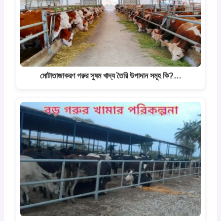
মোটাতাজাকরণ গরুর সুষম খাদ্য তৈরি উপাদান সমূহ কি?…