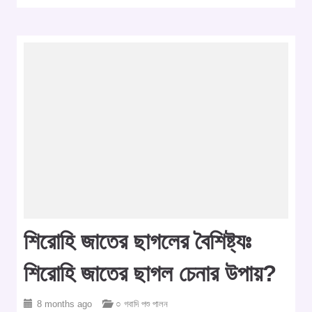
শিরোহি জাতের ছাগলের বৈশিষ্ট্যঃ
শিরোহি জাতের ছাগল চেনার উপায়?
8 months ago
○ গবাদি পশু পালন