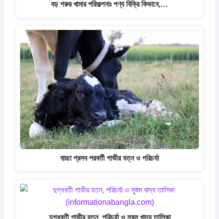
বড় গরুর খামার পরিকল্পনাঃ পণ্য বিক্রি কিভাবে,…
বাচ্চা প্রসব পরবর্তী গাভীর যত্ন ও পরিচর্যা
দুগ্ধবতী গাভীর যত্ন, পরিচর্যা ও সুষম খাদ্য তালিকা