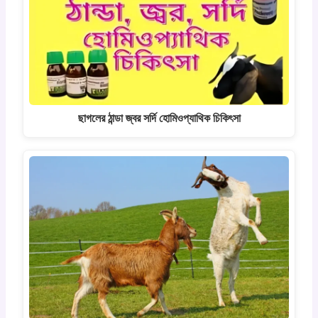
ছাগলের ঠান্ডা জ্বর সর্দি হোমিওপ্যাথিক চিকিৎসা