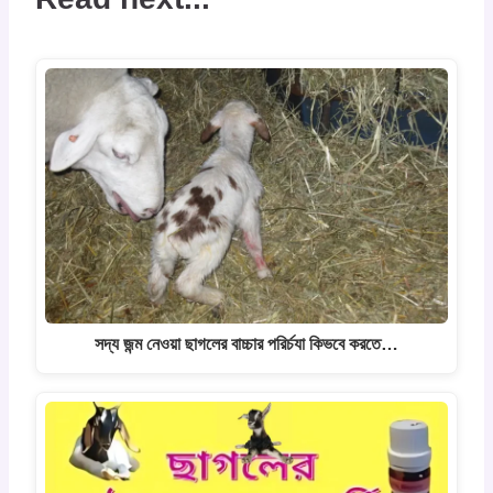
সদ্য জন্ম নেওয়া ছাগলের বাচ্চার পরির্চযা কিভবে করতে…