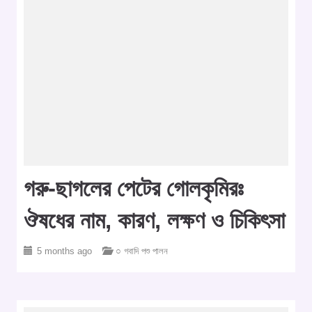
গরু-ছাগলের পেটের গোলকৃমিরঃ
ঔষধের নাম, কারণ, লক্ষণ ও চিকিৎসা
5 months ago
○ গবাদি পশু পালন