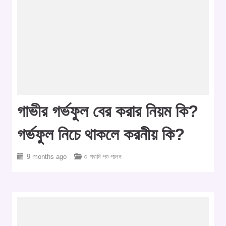
গাভীর গর্ভফুল বের করার নিয়ম কি?
গর্ভফুল নিচে থাকলে করনীয় কি?
9 months ago
○ গবাদি পশু পালন