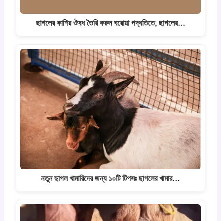
ছাগলের কাশির ঔষধ তৈরি করুন ঘরোয়া পদ্ধতিতে, ছাগলের…
নতুন ছাগল খামারিদের জন্য ১০টি টিপসঃ ছাগলের খামার…