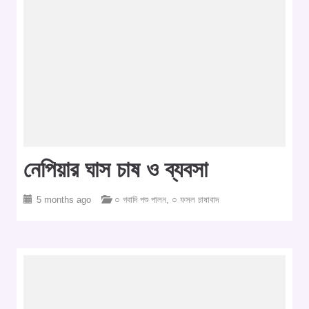
নেপিয়ার ঘাস চাষ ও ব্যবসা
5 months ago
○ গবাদি পশু পালন
,
○ ফসল চাষাবাদ