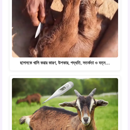
ছাগলকে খাসি করার কারণ, উপকার, পদ্ধতি, সতর্কতা ও যত্ন…