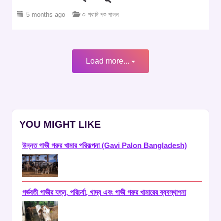
5 months ago
○ গবাদি পশু পালন
Load more...
YOU MIGHT LIKE
উন্নত গাভী গরুর খামার পরিকল্পনা (Gavi Palon Bangladesh)
গর্ভবতী গাভীর যত্ন, পরিচর্যা, খাদ্য এবং গাভী গরুর খামারের ব্যবস্থাপনা