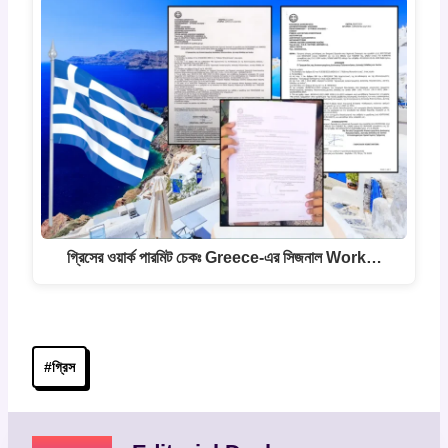
গ্রিসের ওয়ার্ক পারমিট চেকঃ Greece-এর সিজনাল Work…
Post
#
গ্রিস
Tags: