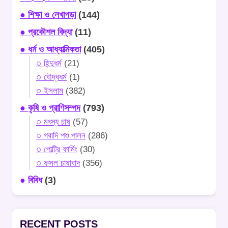
● শিক্ষা ও লেখাপড়া
(144)
● প্রকৌশল বিদ্যা
(11)
● ধর্ম ও আধ্যাত্মিকতা
(405)
○ হিন্দুধর্ম
(21)
○ বৌদ্ধধর্ম
(1)
○ ইসলাম
(382)
● কৃষি ও প্রাণিসম্পদ
(793)
○ মৎস্য চাষ
(57)
○ গবাদি পশু পালন
(286)
○ পোল্ট্রি ফার্মিং
(30)
○ ফসল চাষাবাদ
(356)
● বিবিধ
(3)
RECENT POSTS