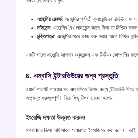
বিষয়গুলো মাথায় রাখুন-
এজেন্সির রেকর্ড
: এজেন্সির পূর্ববর্তী ক্লায়েন্টদের রিভিউ এব
লাইসেন্স
: এজেন্সির বৈধ লাইসেন্স আছে কিনা তা নিশ্চিত করু
চুক্তিপত্র
: এজেন্সির সাথে কাজ শুরু করার আগে লিখিত চুক
একটি ভালো এজেন্সি আপনার ডকুমেন্টস এবং ভিডিও কোম্পানির কাছে প
৪. এম্বাসি ইন্টারভিউয়ের জন্য প্রস্তুতি
ওয়ার্ক পারমিট পাওয়ার পর এম্বাসিতে ভিসার জন্য ইন্টারভিউ দিতে 
অত্যন্ত গুরুত্বপূর্ণ। নিচে কিছু টিপস দেওয়া হলো-
ইংরেজি দক্ষতা উন্নত করুনঃ
রোমানিয়ার ভিসা অফিসাররা সাধারণত ইংরেজিতে কথা বলেন। তাই ন