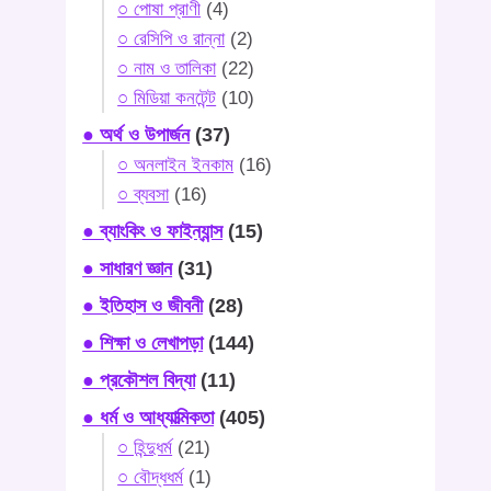
○ পোষা প্রাণী
(4)
○ রেসিপি ও রান্না
(2)
○ নাম ও তালিকা
(22)
○ মিডিয়া কনটেন্ট
(10)
● অর্থ ও উপার্জন
(37)
○ অনলাইন ইনকাম
(16)
○ ব্যবসা
(16)
● ব্যাংকিং ও ফাইন্যান্স
(15)
● সাধারণ জ্ঞান
(31)
● ইতিহাস ও জীবনী
(28)
● শিক্ষা ও লেখাপড়া
(144)
● প্রকৌশল বিদ্যা
(11)
● ধর্ম ও আধ্যাত্মিকতা
(405)
○ হিন্দুধর্ম
(21)
○ বৌদ্ধধর্ম
(1)