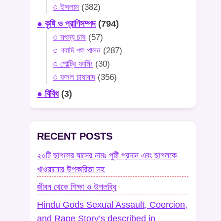
○ ইসলাম
(382)
● কৃষি ও প্রাণিসম্পদ
(794)
○ মৎস্য চাষ
(57)
○ গবাদি পশু পালন
(287)
○ পোল্ট্রি ফার্মিং
(30)
○ ফসল চাষাবাদ
(356)
● বিবিধ
(3)
RECENT POSTS
২০টি ছাগলের ঘাসের নামঃ পুষ্টি প্রদান এবং ছাগলকে
খাওয়ানোর উপকারিতা সহ
জীবন থেকে শিক্ষা ও উপলব্ধি
Hindu Gods Sexual Assault, Coercion,
and Rape Story’s described in