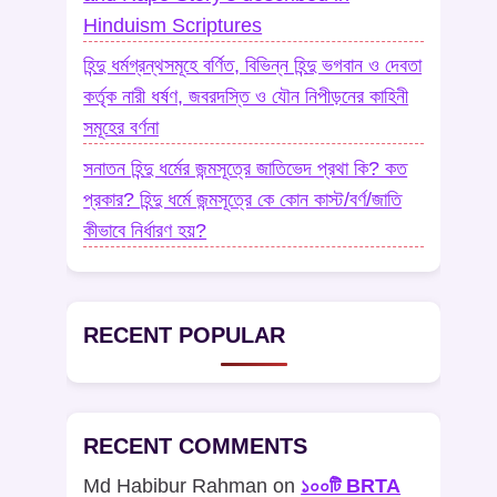
Hinduism Scriptures
হিন্দু ধর্মগ্রন্থসমূহে বর্ণিত, বিভিন্ন হিন্দু ভগবান ও দেবতা
কর্তৃক নারী ধর্ষণ, জবরদস্তি ও যৌন নিপীড়নের কাহিনী
সমূহের বর্ণনা
সনাতন হিন্দু ধর্মের জন্মসূত্রে জাতিভেদ প্রথা কি? কত
প্রকার? হিন্দু ধর্মে জন্মসূত্রে কে কোন কাস্ট/বর্ণ/জাতি
কীভাবে নির্ধারণ হয়?
RECENT POPULAR
RECENT COMMENTS
Md Habibur Rahman
on
১০০টি BRTA